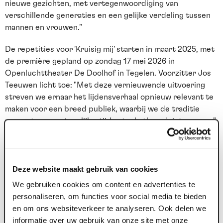
nieuwe gezichten, met vertegenwoordiging van
verschillende generaties en een gelijke verdeling tussen
mannen en vrouwen."
De repetities voor 'Kruisig mij' starten in maart 2025, met
de première gepland op zondag 17 mei 2026 in
Openluchttheater De Doolhof in Tegelen. Voorzitter Jos
Teeuwen licht toe: "Met deze vernieuwende uitvoering
streven we ernaar het lijdensverhaal opnieuw relevant te
maken voor een breed publiek, waarbij we de traditie
respecteren en tegelijkertijd actuele thema's integreren."
De kaartverkoop voor de Passiespelen 2026 is inmiddels
gestart. Scoor je tickets
hier
met vroegboekkorting van
10% op de ticketprijs. Mis deze unieke en vernieuwende
Deze website maakt gebruik van cookies
voorstelling niet.
We gebruiken cookies om content en advertenties te
personaliseren, om functies voor social media te bieden
en om ons websiteverkeer te analyseren. Ook delen we
informatie over uw gebruik van onze site met onze