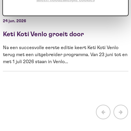
gelukkige kaartje, nummer...
s
W
24 jun. 2026
2
Keti Koti Venlo groeit door
Na een succesvolle eerste editie keert Keti Koti Venlo
terug met een uitgebreider programma. Van 23 juni tot en
met 1 juli 2026 staan in Venlo...
E
H
b