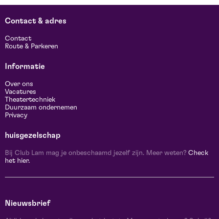
Contact & adres
Contact
Route & Parkeren
Informatie
Over ons
Vacatures
Theatertechniek
Duurzaam ondernemen
Privacy
huisgezelschap
Bij Club Lam mag je onbeschaamd jezelf zijn. Meer weten?
Check
het hier.
Nieuwsbrief