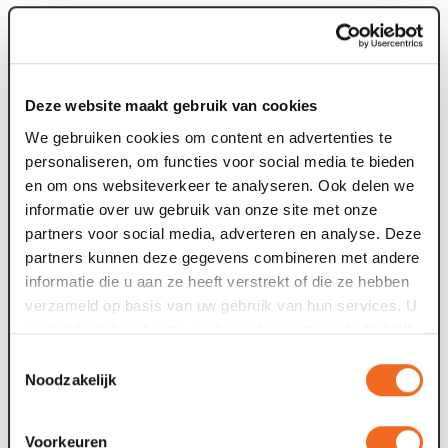
Lang Geleden (Venray)
Kleine Zeemeermin (Venray & Venlo)
Voor iedereen vanaf 7 jaar:
Deze website maakt gebruik van cookies
Plaza Patatta (Venray)
De Uitvinders (Venlo)
We gebruiken cookies om content en advertenties te
personaliseren, om functies voor social media te bieden
Voor iedereen vanaf 8 jaar:
en om ons websiteverkeer te analyseren. Ook delen we
Checkpoint (Venray)
informatie over uw gebruik van onze site met onze
Mattheus Passie (Venlo)
partners voor social media, adverteren en analyse. Deze
partners kunnen deze gegevens combineren met andere
Leuk voor de hele familie:
informatie die u aan ze heeft verstrekt of die ze hebben
Het Zwanenmeer (Venray)
verzameld op basis van uw gebruik van hun services. U
Sinterklaasspektakel (Venlo)
gaat akkoord met onze cookies als u onze website blijft
De Notenkraker (Venlo)
gebruiken.
Toestemmingsselectie
Noodzakelijk
Voorkeuren