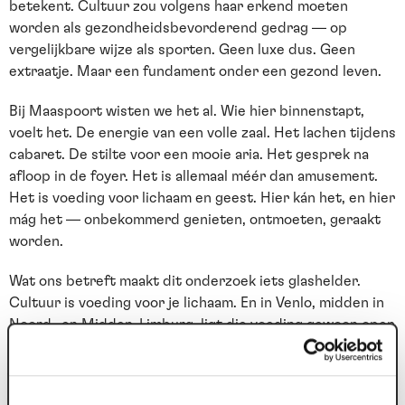
betekent. Cultuur zou volgens haar erkend moeten
worden als gezondheidsbevorderend gedrag — op
vergelijkbare wijze als sporten. Geen luxe dus. Geen
extraatje. Maar een fundament onder een gezond leven.
Bij Maaspoort wisten we het al. Wie hier binnenstapt,
voelt het. De energie van een volle zaal. Het lachen tijdens
cabaret. De stilte voor een mooie aria. Het gesprek na
afloop in de foyer. Het is allemaal méér dan amusement.
Het is voeding voor lichaam en geest. Hier kán het, en hier
mág het — onbekommerd genieten, ontmoeten, geraakt
worden.
Wat ons betreft maakt dit onderzoek iets glashelder.
Cultuur is voeding voor je lichaam. En in Venlo, midden in
Noord- en Midden-Limburg, ligt die voeding gewoon open
en bloot voor je klaar. Kom langs. Pak een kaartje. Word er
jonger van.
Bekijk hier het programma.