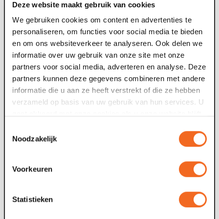
Bron:
Nu.nl,
Onderzoek toont aan dat culturele
Deze website maakt gebruik van cookies
activiteiten net als sporten goed voor je zijn
, op basis van:
We gebruiken cookies om content en advertenties te
Fancourt, D., Finn, S., Mak, H. W., Steptoe, A. en
personaliseren, om functies voor social media te bieden
Bloomberg, M. (2026).
Cultural engagement is related to
en om ons websiteverkeer te analyseren. Ook delen we
decelerated physiological age: doubly robust estimations
informatie over uw gebruik van onze site met onze
in a national cohort study.
Annals of the New York
partners voor social media, adverteren en analyse. Deze
Academy of Sciences, 1557(1), e70232.
partners kunnen deze gegevens combineren met andere
informatie die u aan ze heeft verstrekt of die ze hebben
verzameld op basis van uw gebruik van hun services. U
gaat akkoord met onze cookies als u onze website blijft
gebruiken.
Toestemmingsselectie
Noodzakelijk
Nieuws archief
22 jul. 2026
1
Voorkeuren
Deze zomer: Maaspoort wordt
televisiestudio
Statistieken
Van dinsdag 4 tot en met zaterdag 8 augustus gebeurt er
F