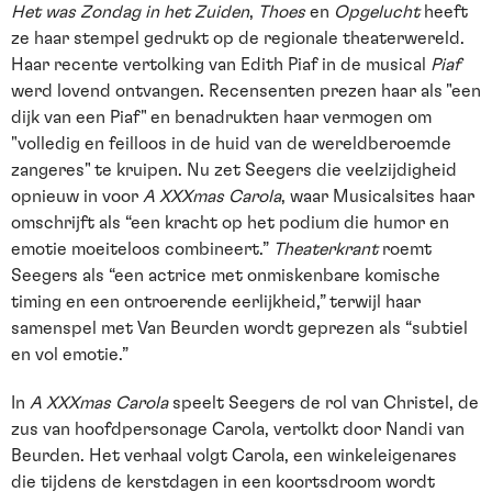
Het was Zondag in het Zuiden
,
Thoes
en
Opgelucht
heeft
ze haar stempel gedrukt op de regionale theaterwereld.
Haar recente vertolking van Edith Piaf in de musical
Piaf
werd lovend ontvangen. Recensenten prezen haar als "een
dijk van een Piaf" en benadrukten haar vermogen om
"volledig en feilloos in de huid van de wereldberoemde
zangeres" te kruipen. Nu zet Seegers die veelzijdigheid
opnieuw in voor
A XXXmas Carola
, waar Musicalsites haar
omschrijft als “een kracht op het podium die humor en
emotie moeiteloos combineert.”
Theaterkrant
roemt
Seegers als “een actrice met onmiskenbare komische
timing en een ontroerende eerlijkheid,” terwijl haar
samenspel met Van Beurden wordt geprezen als “subtiel
en vol emotie.”
In
A XXXmas Carola
speelt Seegers de rol van Christel, de
zus van hoofdpersonage Carola, vertolkt door Nandi van
Beurden. Het verhaal volgt Carola, een winkeleigenares
die tijdens de kerstdagen in een koortsdroom wordt