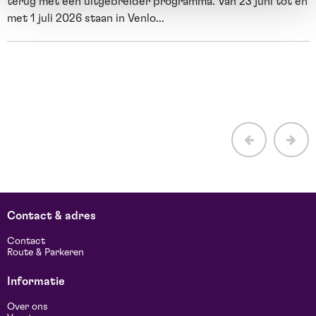
terug met een uitgebreider programma. Van 23 juni tot en
met 1 juli 2026 staan in Venlo...
E
H
b
Contact & adres
Contact
Route & Parkeren
Informatie
Over ons