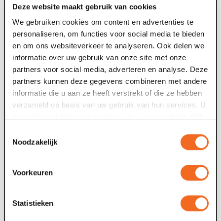
Deze website maakt gebruik van cookies
zij een wervelende voorstelling vol kerstvreugde, waarbij
de kracht van liefde en zelfreflectie centraal staan.
We gebruiken cookies om content en advertenties te
personaliseren, om functies voor social media te bieden
Mis deze unieke kans niet om de feestdagen ultiem te
en om ons websiteverkeer te analyseren. Ook delen we
beleven met een voorstelling die zowel humor als
informatie over uw gebruik van onze site met onze
diepgang biedt. Kaarten voor vrijdag 27 december in
partners voor social media, adverteren en analyse. Deze
Maaspoort zijn vanaf nu
hier
te koop.
partners kunnen deze gegevens combineren met andere
informatie die u aan ze heeft verstrekt of die ze hebben
verzameld op basis van uw gebruik van hun services. U
gaat akkoord met onze cookies als u onze website blijft
gebruiken.
Toestemmingsselectie
Noodzakelijk
Nieuws archief
22 jul. 2026
1
Voorkeuren
Deze zomer: Maaspoort wordt
televisiestudio
Statistieken
Van dinsdag 4 tot en met zaterdag 8 augustus gebeurt er
F