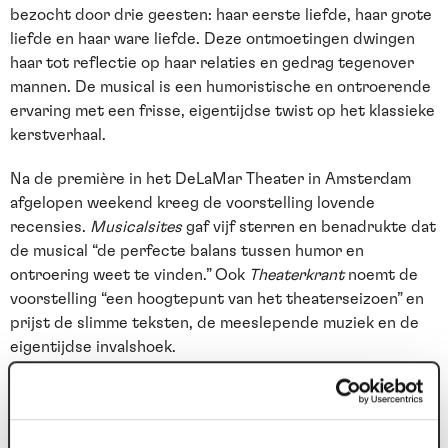
bezocht door drie geesten: haar eerste liefde, haar grote
liefde en haar ware liefde. Deze ontmoetingen dwingen
haar tot reflectie op haar relaties en gedrag tegenover
mannen. De musical is een humoristische en ontroerende
ervaring met een frisse, eigentijdse twist op het klassieke
kerstverhaal.
Na de première in het DeLaMar Theater in Amsterdam
afgelopen weekend kreeg de voorstelling lovende
recensies.
Musicalsites
gaf vijf sterren en benadrukte dat
de musical “de perfecte balans tussen humor en
ontroering weet te vinden.” Ook
Theaterkrant
noemt de
voorstelling “een hoogtepunt van het theaterseizoen” en
prijst de slimme teksten, de meeslepende muziek en de
eigentijdse invalshoek.
De regie is in handen van Paul van Ewijk, met een cast die
naast Seegers en Van Beurden bestaat uit Thomas
Cammaert, Jeremy Baker en Luuk Haaze. Samen brengen