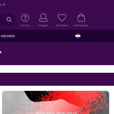
n 9
contact
inloggen
favorieten
winkelwagen
educatie
r