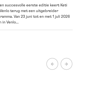
en succesvolle eerste editie keert Keti
Cultuur is me
 Venlo terug met een uitgebreider
wetenschappe
ramma. Van 23 juni tot en met 1 juli 2026
 in Venlo...
Een avond in de th
vermaken. Het houd
net als sporten. Dat