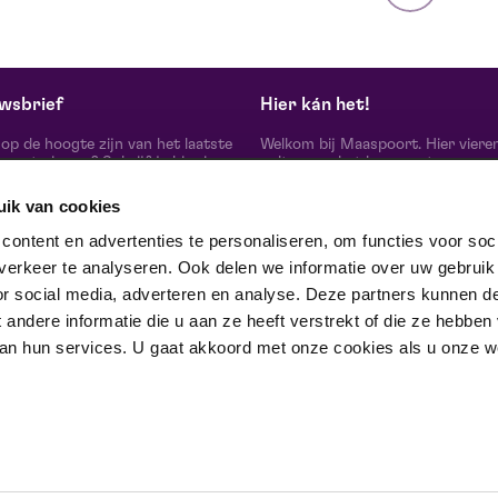
wsbrief
Hier kán het!
d op de hoogte zijn van het laatste
Welkom bij Maaspoort. Hier viere
oort nieuws? Schrijf je hier in
cultuur en het leven met een
onze nieuwsbrief.
onvervalst joie de vivre. Onze gas
artiesten, makers, partners en de 
uik van cookies
mensen om ons heen, ervaren hier
echte verschil maak je samen’.
schrijf je in
ontent en advertenties te personaliseren, om functies voor soci
Winnaar van de Red Dot Award B
erkeer te analyseren. Ook delen we informatie over uw gebruik
& Communication Design 2024 in
categorie Corporate Design & Iden
or social media, adverteren en analyse. Deze partners kunnen d
 ons op
ndere informatie die u aan ze heeft verstrekt of die ze hebben
an hun services. U gaat akkoord met onze cookies als u onze web
trotse partner van