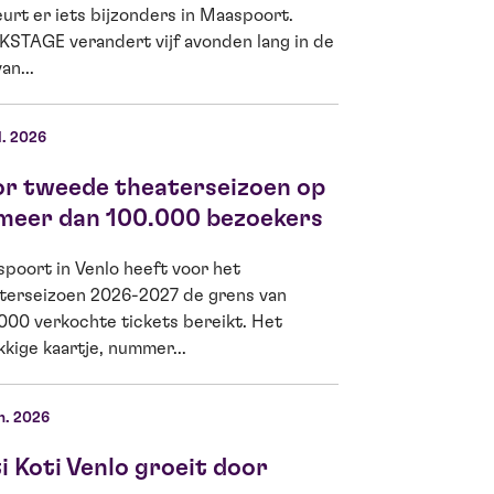
urt er iets bijzonders in Maaspoort.
Lam, theaterliefhe
STAGE verandert vijf avonden lang in de
Ella Kamerbeek is
an...
d’Or 2026...
l. 2026
04 jun. 2026
or tweede theaterseizoen op
Kiwanis Venlo
 meer dan 100.000 bezoekers
Jeugdfonds G
meer Venlose
poort in Venlo heeft voor het
theater
terseizoen 2026-2027 de grens van
000 verkochte tickets bereikt. Het
Op woensdag 3 jun
kkige kaartje, nummer...
Venlo Fides een sc
de schoolvoorstell
Boomhut...
n. 2026
i Koti Venlo groeit door
22 mei 2026