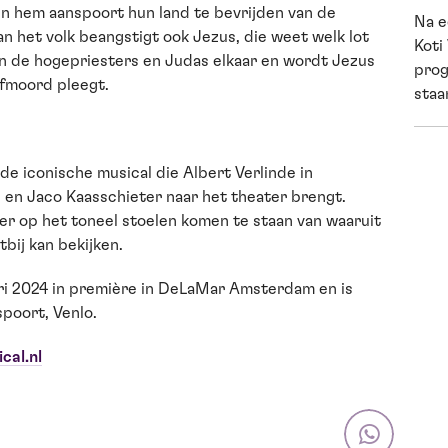
en hem aanspoort hun land te bevrijden van de
Na e
 het volk beangstigt ook Jezus, die weet welk lot
Koti
en de hogepriesters en Judas elkaar en wordt Jezus
prog
lfmoord pleegt.
staan
e iconische musical die Albert Verlinde in
en Jaco Kaasschieter naar het theater brengt.
 er op het toneel stoelen komen te staan van waaruit
tbij kan bekijken.
ari 2024 in première in DeLaMar Amsterdam en is
spoort, Venlo.
cal.nl