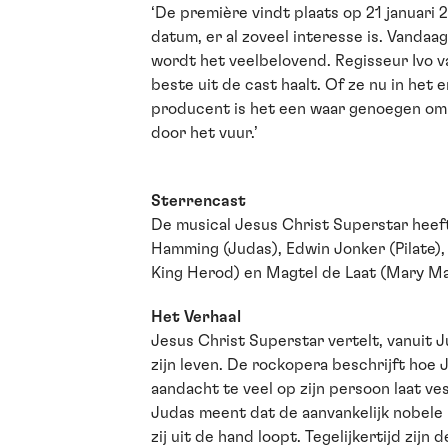
‘De première vindt plaats op 21 januari 2
datum, er al zoveel interesse is. Vandaa
wordt het veelbelovend. Regisseur Ivo va
beste uit de cast haalt. Of ze nu in het
producent is het een waar genoegen om h
door het vuur.’
Sterrencast
De musical Jesus Christ Superstar heef
Hamming (Judas), Edwin Jonker (Pilate),
King Herod) en Magtel de Laat (Mary Ma
Het Verhaal
Jesus Christ Superstar vertelt, vanuit J
zijn leven. De rockopera beschrijft hoe 
aandacht te veel op zijn persoon laat ve
Judas meent dat de aanvankelijk nobel
zij uit de hand loopt. Tegelijkertijd zij