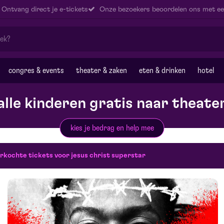
Ontvang direct je e-tickets
Onze bezoekers beoordelen ons met ee
congres & events
theater & zaken
eten & drinken
hotel
alle kinderen gratis naar theate
kies je bedrag en help mee
rkochte tickets voor jesus christ superstar