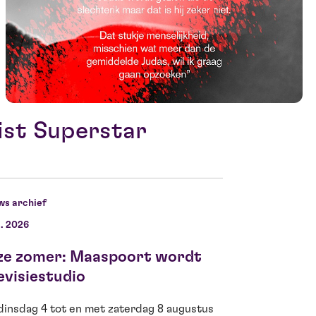
ist Superstar
ws archief
l. 2026
11 jun. 2026
ze zomer: Maaspoort wordt
Ella Kamerbe
evisiestudio
voor Theo d’
dinsdag 4 tot en met zaterdag 8 augustus
Fantastisch nieuws