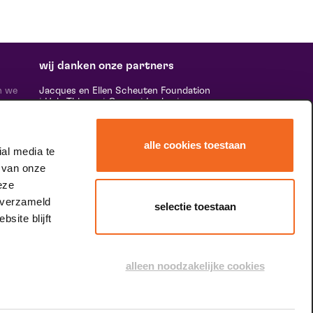
wij danken onze partners
n we
Jacques en Ellen Scheuten Foundation
|
Hela Thissen
|
Canon
|
Leolux
|
ten,
Scheuten
|
Sormac
|
Rabobank
|
Ewals
vele
Cargo Care
|
Scelta Mushrooms
|
 ‘het
Stichting Burgerlijke Godshuizen
|
alle cookies toestaan
Vostermans Companies
|
Unica
al media te
rands
 van onze
 de
tity.
eze
 verzameld
selectie toestaan
site blijft
speciale dank aan
alleen noodzakelijke cookies