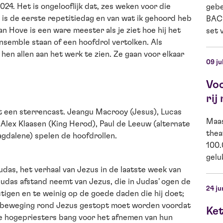
024. Het is ongelooflijk dat, zes weken voor die
gebe
g is de eerste repetitiedag en van wat ik gehoord heb
BACK
n Hove is een ware meester als je ziet hoe hij het
set v
 ensemble staan of een hoofdrol vertolken. Als
en allen aan het werk te zien. Ze gaan voor elkaar
09 ju
Vo
rij
t een sterrencast. Jeangu Macrooy (Jesus), Lucas
Maas
 Alex Klaasen (King Herod), Paul de Leeuw (alternate
thea
gdalene) spelen de hoofdrollen.
100.
gelu
udas, het verhaal van Jezus in de laatste week van
Judas afstand neemt van Jezus, die in Judas' ogen de
24 ju
stigen en te weinig op de goede daden die hij doet;
e beweging rond Jezus gestopt moet worden voordat
Ket
n de hogepriesters bang voor het afnemen van hun