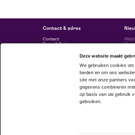
Contact & adres
Nieu
Contact
Altij
Route & Parkeren
Maasp
voor 
Deze website maakt gebr
Informatie
We gebruiken cookies om c
Over ons
Vacatures
bieden en om ons websitev
Theatertechniek
site met onze partners vo
Duurzaam ondernemen
volg
Privacy
gegevens combineren met a
op basis van uw gebruik v
huisgezelschap
gebruiken.
Bij Club Lam mag je onbeschaamd
jezelf zijn. Meer weten?
Check het hier.