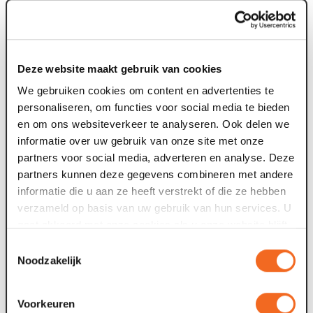
Mehr über das Holen und Bringen von behinderten
Besuchern können Sie hier lesen.
Deze website maakt gebruik van cookies
We gebruiken cookies om content en advertenties te
personaliseren, om functies voor social media te bieden
en om ons websiteverkeer te analyseren. Ook delen we
informatie over uw gebruik van onze site met onze
partners voor social media, adverteren en analyse. Deze
partners kunnen deze gegevens combineren met andere
informatie die u aan ze heeft verstrekt of die ze hebben
verzameld op basis van uw gebruik van hun services. U
gaat akkoord met onze cookies als u onze website blijft
gebruiken.
Toestemmingsselectie
Noodzakelijk
Voorkeuren