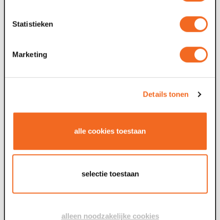
Statistieken
Marketing
öffentliche Verkehrsmittel
Details tonen
Maaspoort ist leicht mit öffentlichen Verkehrsmitteln zu
erreichen.
Planen Sie Ihre Reise hier.
Vom Hauptbahnhof Venlo aus ist Maaspoort leicht zu Fuß
alle cookies toestaan
erreichbar. Der Fußweg ist wie folgt:
Gehen Sie auf dem Bahnhofsvorplatz in nordwestlicher
Richtung
selectie toestaan
Am Kreisverkehr nehmen Sie die 3. Ausfahrt auf den
Keulsepoort
Fahren Sie geradeaus auf der Parade
Weiter links auf die Klaasstraat
alleen noodzakelijke cookies