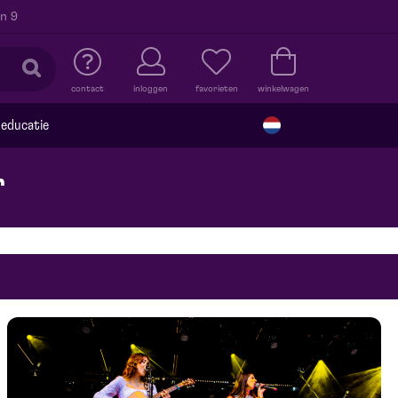
n 9
contact
inloggen
favorieten
winkelwagen
educatie
r