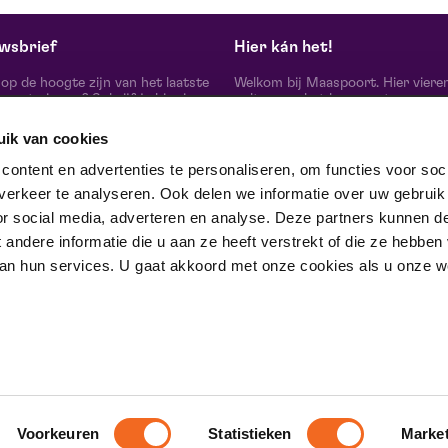
wsbrief
Hier kán het!
d op de hoogte zijn van het laatste
Welkom bij Maaspoort. Hier viere
oort nieuws? Schrijf je hier in
cultuur en het leven met een
onze nieuwsbrief.
onvervalst joie de vivre. Onze gas
artiesten, makers, partners en de 
uik van cookies
mensen om ons heen, ervaren hier
echte verschil maak je samen’.
schrijf je in
ontent en advertenties te personaliseren, om functies voor soci
Winnaar van de Red Dot Award B
erkeer te analyseren. Ook delen we informatie over uw gebruik
& Communication Design 2024 in
categorie Corporate Design & Iden
or social media, adverteren en analyse. Deze partners kunnen d
 ons op
ndere informatie die u aan ze heeft verstrekt of die ze hebben
an hun services. U gaat akkoord met onze cookies als u onze web
trotse partner van
Voorkeuren
Statistieken
Marke
D