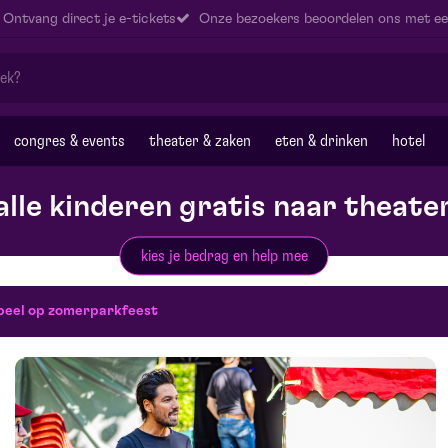
Ontvang direct je e-tickets
Onze bezoekers beoordelen ons met ee
congres & events
theater & zaken
eten & drinken
hotel
alle kinderen gratis naar theate
kies je bedrag en help mee
speel op zomerparkfeest