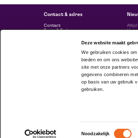
Contact & adres
Nieu
Contact
Altij
Route & Parkeren
Maasp
voor 
Deze website maakt gebr
Informatie
We gebruiken cookies om c
Over ons
Vacatures
bieden en om ons websitev
Theatertechniek
site met onze partners vo
Duurzaam ondernemen
volg
Privacy
gegevens combineren met a
op basis van uw gebruik v
huisgezelschap
gebruiken.
Bij Club Lam mag je onbeschaamd
jezelf zijn. Meer weten?
Check het hier.
Toestemmingsselectie
Noodzakelijk
© 2026 Maaspoort |
Website by Itix