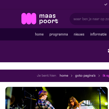
home
programma
nieuws
informatie
Je bent hier:
home
goto pagina's
ik 