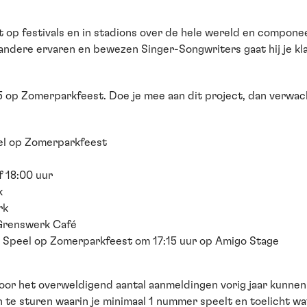
st op festivals en in stadions over de hele wereld en compo
andere ervaren en bewezen Singer-Songwriters gaat hij je kl
5 op Zomerparkfeest. Doe je mee aan dit project, dan verwac
eel op Zomerparkfeest
f 18:00 uur
k
rk
 Grenswerk Café
Ik Speel op Zomerparkfeest om 17:15 uur op Amigo Stage
 door het overweldigend aantal aanmeldingen vorig jaar kunne
n te sturen waarin je minimaal 1 nummer speelt en toelicht wa