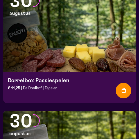
30
augustus
Borrelbox Passiespelen
€ 11,25
| De Doolhof | Tegelen
30
augustus