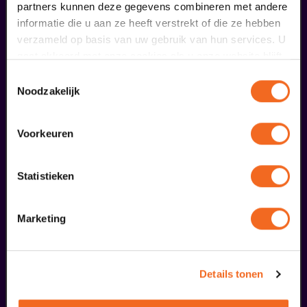
partners kunnen deze gegevens combineren met andere
informatie die u aan ze heeft verstrekt of die ze hebben
verzameld op basis van uw gebruik van hun services. U
16
gaat akkoord met onze cookies als u onze website blijft
gebruiken.
Toestemmingsselectie
augustus
Noodzakelijk
Voorkeuren
Statistieken
Marketing
Borrelbox Passiespelen
€ 11,25
| De Doolhof | Tegelen
Details tonen