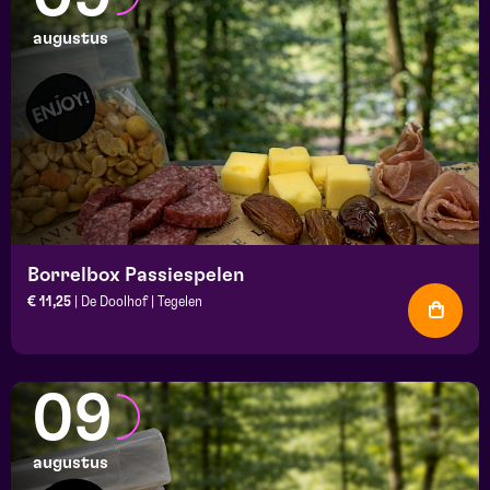
augustus
Borrelbox Passiespelen
€ 11,25
| De Doolhof | Tegelen
09
augustus