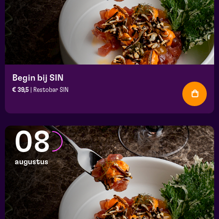
Begin bij SIN
€ 39,5
| Restobar SIN
08
augustus