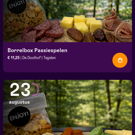
Borrelbox Passiespelen
€ 11,25
| De Doolhof | Tegelen
23
augustus