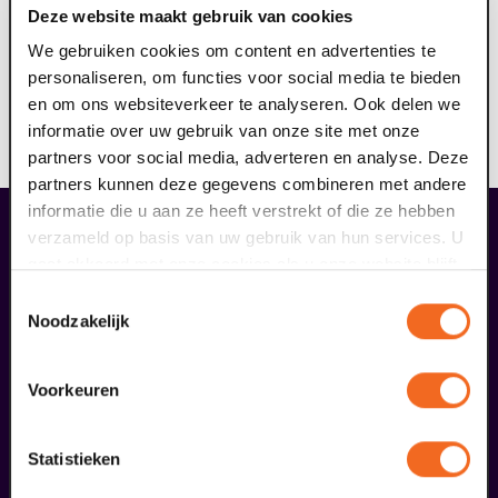
Deze website maakt gebruik van cookies
Goed voorbereid naar een voorstelling gaan biedt vaak
meer kijk- en luisterplezier. Bij deze voorstelling wordt
We gebruiken cookies om content en advertenties te
een voorprogramma verzorgd door een deskundige.
personaliseren, om functies voor social media te bieden
Het voorprogramma is gratis te bezoeken, reserveren
en om ons websiteverkeer te analyseren. Ook delen we
is wel noodzakelijk. Een consumptie is niet inbegrepen.
informatie over uw gebruik van onze site met onze
Wij wensen je veel kijk- en luisterplezier!
partners voor social media, adverteren en analyse. Deze
partners kunnen deze gegevens combineren met andere
informatie die u aan ze heeft verstrekt of die ze hebben
verzameld op basis van uw gebruik van hun services. U
overige arrangementen
gaat akkoord met onze cookies als u onze website blijft
gebruiken.
Toestemmingsselectie
Noodzakelijk
Voorkeuren
Statistieken