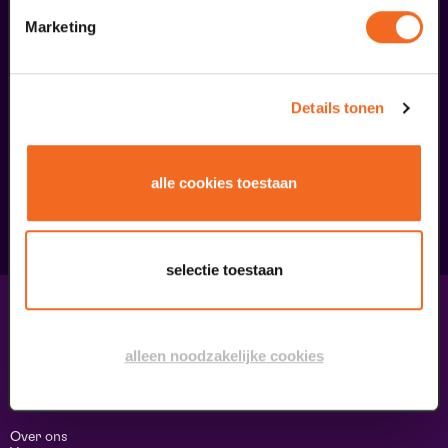
Marketing
Begin bij SIN
Details tonen
€ 39,50
alle cookies toestaan
meer informatie
selectie toestaan
Contact & adres
Contact
alleen noodzakelijke cookies
Route & Parkeren
Informatie
Over ons