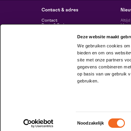
Contact & adres
Nieu
Contact
Altij
Route & Parkeren
Maasp
voor 
Deze website maakt gebr
Informatie
We gebruiken cookies om c
Over ons
Vacatures
bieden en om ons websitev
Theatertechniek
site met onze partners vo
Duurzaam ondernemen
volg
Privacy
gegevens combineren met a
op basis van uw gebruik v
huisgezelschap
gebruiken.
Bij Club Lam mag je onbeschaamd
jezelf zijn. Meer weten?
Check het hier.
Toestemmingsselectie
Noodzakelijk
© 2026 Maaspoort |
Website by Itix