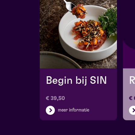
Begin bij SIN
R
€ 39,50
€ 
meer informatie