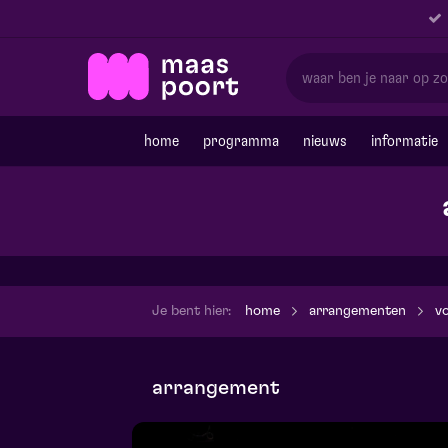
home
programma
nieuws
informatie
Je bent hier:
home
arrangementen
v
arrangement