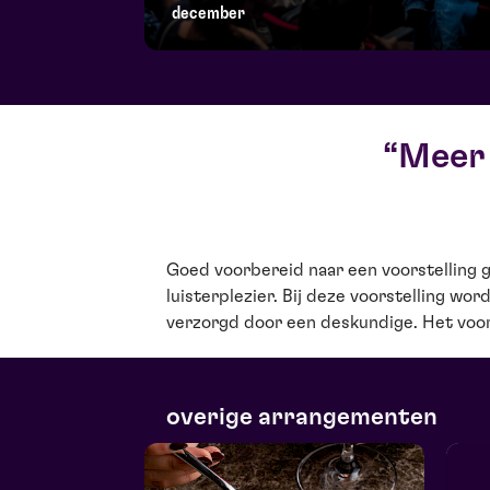
december
Meer 
Goed voorbereid naar een voorstelling g
bezoeken, reserveren is wel noodzakel
luisterplezier. Bij deze voorstelling w
verzorgd door een deskundige. Het voor
overige arrangementen