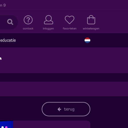
n 9
contact
inloggen
favorieten
winkelwagen
educatie
r
terug