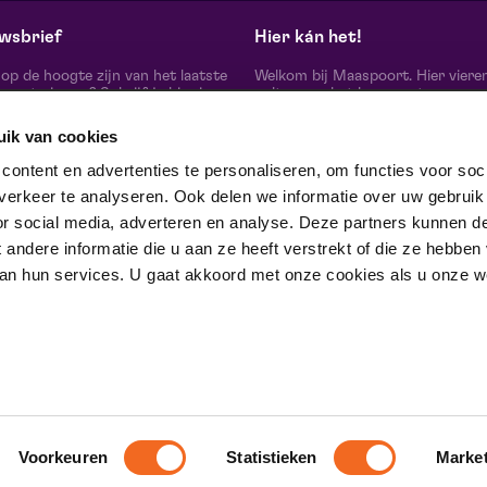
wsbrief
Hier kán het!
d op de hoogte zijn van het laatste
Welkom bij Maaspoort. Hier viere
oort nieuws? Schrijf je hier in
cultuur en het leven met een
onze nieuwsbrief.
onvervalst joie de vivre. Onze gas
artiesten, makers, partners en de 
uik van cookies
mensen om ons heen, ervaren hier
echte verschil maak je samen’.
schrijf je in
ontent en advertenties te personaliseren, om functies voor soci
Winnaar van de Red Dot Award B
erkeer te analyseren. Ook delen we informatie over uw gebruik
& Communication Design 2024 in
categorie Corporate Design & Iden
or social media, adverteren en analyse. Deze partners kunnen d
 ons op
ndere informatie die u aan ze heeft verstrekt of die ze hebben
an hun services. U gaat akkoord met onze cookies als u onze web
trotse partner van
Voorkeuren
Statistieken
Marke
D