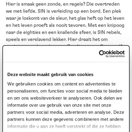
Hier is smaak geen zonde, en regels? Die overtreden
we met liefde. SIN is verleiding op een bord. Een plek
waar je loskomt van de sleur, het glas heft op het leven
en het leven proeft als nooit tevoren. Met een knipoog
naar de eighties en een knallende sfeer, is SIN rebels,
speels en verslavend lekker. Hier draait het om
genieten, zonder schaamte. Zondigen mag. Graag zelfs.
Begin bij SIN
Elke goede avond verdient een zondig begin. Voor de
Deze website maakt gebruik van cookies
show (of juist erna) schuif je bij SIN aan voor een tafel
We gebruiken cookies om content en advertenties te
vol gerechten om te delen. Een diner zonder
personaliseren, om functies voor social media te bieden
keuzestress dus. Spannend, verrassend en vooral veel
en om ons websiteverkeer te analyseren. Ook delen we
te lekker om voor jezelf te houden.
informatie over uw gebruik van onze site met onze
partners voor social media, adverteren en analyse. Deze
Geen brave driegangen, maar een parade van smaken
partners kunnen deze gegevens combineren met andere
waar je samen doorheen mag zondigen. Begin bij SIN is
informatie die u aan ze heeft verstrekt of die ze hebben
een mix van koude en warme gerechten om te delen.