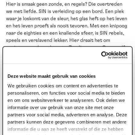
Hier is smaak geen zonde, en regels? Die overtreden
we met liefde. SIN is verleiding op een bord. Een plek
waar je loskomt van de sleur, het glas heft op het leven
en het leven proeft als nooit tevoren. Met een knipoog
naar de eighties en een knallende sfeer, is SIN rebels,
speels en verslavend lekker. Hier draait het om
genieten, zonder schaamte. Zondigen mag. Graag zelfs.
Begin bij SIN
Elke goede avond verdient een zondig begin. Voor de
Deze website maakt gebruik van cookies
show (of juist erna) schuif je bij SIN aan voor een tafel
We gebruiken cookies om content en advertenties te
vol gerechten om te delen. Een diner zonder
personaliseren, om functies voor social media te bieden
keuzestress dus. Spannend, verrassend en vooral veel
en om ons websiteverkeer te analyseren. Ook delen we
te lekker om voor jezelf te houden.
informatie over uw gebruik van onze site met onze
partners voor social media, adverteren en analyse. Deze
Geen brave driegangen, maar een parade van smaken
partners kunnen deze gegevens combineren met andere
waar je samen doorheen mag zondigen. Begin bij SIN is
informatie die u aan ze heeft verstrekt of die ze hebben
een mix van koude en warme gerechten om te delen.