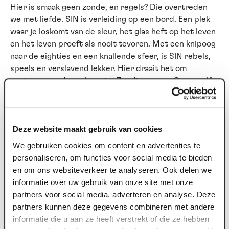
Hier is smaak geen zonde, en regels? Die overtreden
we met liefde. SIN is verleiding op een bord. Een plek
waar je loskomt van de sleur, het glas heft op het leven
en het leven proeft als nooit tevoren. Met een knipoog
naar de eighties en een knallende sfeer, is SIN rebels,
speels en verslavend lekker. Hier draait het om
genieten, zonder schaamte. Zondigen mag. Graag zelfs.
Begin bij SIN
Elke goede avond verdient een zondig begin. Voor de
Deze website maakt gebruik van cookies
show (of juist erna) schuif je bij SIN aan voor een tafel
We gebruiken cookies om content en advertenties te
vol gerechten om te delen. Een diner zonder
personaliseren, om functies voor social media te bieden
keuzestress dus. Spannend, verrassend en vooral veel
en om ons websiteverkeer te analyseren. Ook delen we
te lekker om voor jezelf te houden.
informatie over uw gebruik van onze site met onze
partners voor social media, adverteren en analyse. Deze
Geen brave driegangen, maar een parade van smaken
partners kunnen deze gegevens combineren met andere
waar je samen doorheen mag zondigen. Begin bij SIN is
informatie die u aan ze heeft verstrekt of die ze hebben
een mix van koude en warme gerechten om te delen.