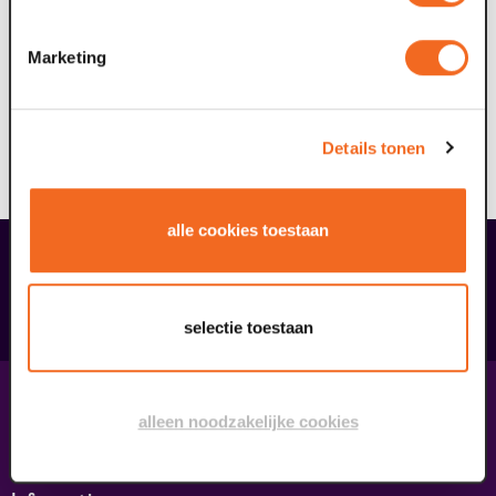
Natuurlijk met een dessert. Geserveerd in 3 rondes.
Perfect om de avond mee af te trappen of af te sluiten.
Marketing
Let the SIN begin.
Details tonen
(Heb je dieetwensen of allergieën? Geen probleem, geef
dit bij binnenkomst even door)
alle cookies toestaan
overige arrangementen
selectie toestaan
Contact & adres
alleen noodzakelijke cookies
Contact
Route & Parkeren