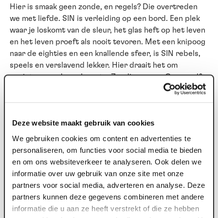
Hier is smaak geen zonde, en regels? Die overtreden
we met liefde. SIN is verleiding op een bord. Een plek
waar je loskomt van de sleur, het glas heft op het leven
en het leven proeft als nooit tevoren. Met een knipoog
naar de eighties en een knallende sfeer, is SIN rebels,
speels en verslavend lekker. Hier draait het om
genieten, zonder schaamte. Zondigen mag. Graag zelfs.
Begin bij SIN
Elke goede avond verdient een zondig begin. Voor de
Deze website maakt gebruik van cookies
show (of juist erna) schuif je bij SIN aan voor een tafel
We gebruiken cookies om content en advertenties te
vol gerechten om te delen. Een diner zonder
personaliseren, om functies voor social media te bieden
keuzestress dus. Spannend, verrassend en vooral veel
en om ons websiteverkeer te analyseren. Ook delen we
te lekker om voor jezelf te houden.
informatie over uw gebruik van onze site met onze
partners voor social media, adverteren en analyse. Deze
Geen brave driegangen, maar een parade van smaken
partners kunnen deze gegevens combineren met andere
waar je samen doorheen mag zondigen. Begin bij SIN is
informatie die u aan ze heeft verstrekt of die ze hebben
een mix van koude en warme gerechten om te delen.