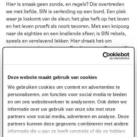
Hier is smaak geen zonde, en regels? Die overtreden
we met liefde. SIN is verleiding op een bord. Een plek
waar je loskomt van de sleur, het glas heft op het leven
en het leven proeft als nooit tevoren. Met een knipoog
naar de eighties en een knallende sfeer, is SIN rebels,
speels en verslavend lekker. Hier draait het om
genieten, zonder schaamte. Zondigen mag. Graag zelfs.
Begin bij SIN
Elke goede avond verdient een zondig begin. Voor de
Deze website maakt gebruik van cookies
show (of juist erna) schuif je bij SIN aan voor een tafel
We gebruiken cookies om content en advertenties te
vol gerechten om te delen. Een diner zonder
personaliseren, om functies voor social media te bieden
keuzestress dus. Spannend, verrassend en vooral veel
en om ons websiteverkeer te analyseren. Ook delen we
te lekker om voor jezelf te houden.
informatie over uw gebruik van onze site met onze
partners voor social media, adverteren en analyse. Deze
Geen brave driegangen, maar een parade van smaken
partners kunnen deze gegevens combineren met andere
waar je samen doorheen mag zondigen. Begin bij SIN is
informatie die u aan ze heeft verstrekt of die ze hebben
een mix van koude en warme gerechten om te delen.