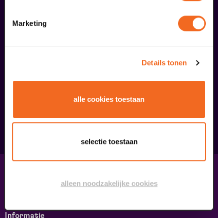
Marketing
Details tonen
Begin bij SIN
€ 39,50
alle cookies toestaan
meer informatie
selectie toestaan
Contact & adres
alleen noodzakelijke cookies
Contact
Route & Parkeren
Informatie