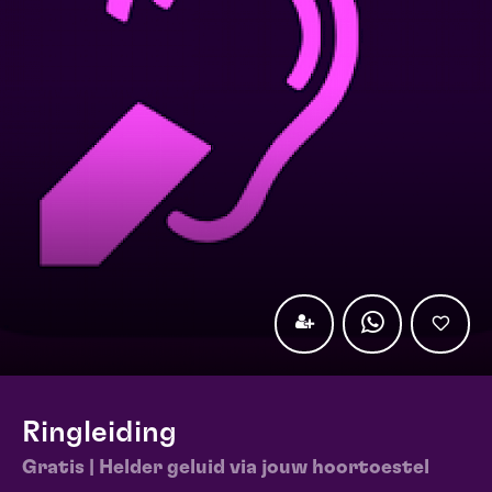
Ringleiding
Gratis | Helder geluid via jouw hoortoestel