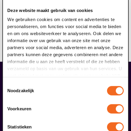
ringleidingsysteem aan (geschikt voor hoortoestellen
Deze website maakt gebruik van cookies
met T-stand). Het draagbare ringleidingsysteem dient
ervoor om geluid storingsvrij over te dragen aan jouw
We gebruiken cookies om content en advertenties te
hoortoestel. Hierdoor kun je nog meer genieten van de
personaliseren, om functies voor social media te bieden
voorstelling. Reserveer jouw gratis ringleiding hier, je
en om ons websiteverkeer te analyseren. Ook delen we
ontvangt hiervan een e-ticket. Op vertoon van dit
informatie over uw gebruik van onze site met onze
ticket kun je voorafgaand aan de voorstelling de
partners voor social media, adverteren en analyse. Deze
ringleiding afhalen bij de theaterkassa.
partners kunnen deze gegevens combineren met andere
informatie die u aan ze heeft verstrekt of die ze hebben
verzameld op basis van uw gebruik van hun services. U
gaat akkoord met onze cookies als u onze website blijft
overige arrangementen
gebruiken.
Toestemmingsselectie
Noodzakelijk
Voorkeuren
Statistieken