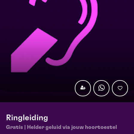
Ringleiding
Gratis | Helder geluid via jouw hoortoestel