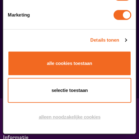
Marketing
Details tonen
Ringleiding
€ 0,00
alle cookies toestaan
meer informatie
selectie toestaan
Contact & adres
alleen noodzakelijke cookies
Contact
Route & Parkeren
Informatie