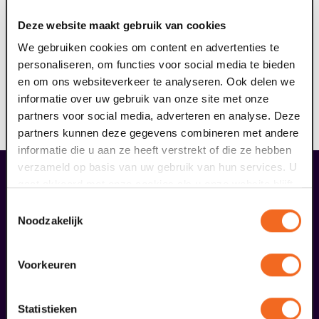
ringleidingsysteem aan (geschikt voor hoortoestellen
Deze website maakt gebruik van cookies
met T-stand). Het draagbare ringleidingsysteem dient
ervoor om geluid storingsvrij over te dragen aan jouw
We gebruiken cookies om content en advertenties te
hoortoestel. Hierdoor kun je nog meer genieten van de
personaliseren, om functies voor social media te bieden
voorstelling. Reserveer jouw gratis ringleiding hier, je
en om ons websiteverkeer te analyseren. Ook delen we
ontvangt hiervan een e-ticket. Op vertoon van dit
informatie over uw gebruik van onze site met onze
ticket kun je voorafgaand aan de voorstelling de
partners voor social media, adverteren en analyse. Deze
ringleiding afhalen bij de theaterkassa.
partners kunnen deze gegevens combineren met andere
informatie die u aan ze heeft verstrekt of die ze hebben
verzameld op basis van uw gebruik van hun services. U
gaat akkoord met onze cookies als u onze website blijft
overige arrangementen
gebruiken.
Toestemmingsselectie
Noodzakelijk
Voorkeuren
Statistieken