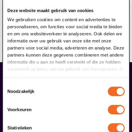
ringleidingsysteem aan (geschikt voor hoortoestellen
Deze website maakt gebruik van cookies
met T-stand). Het draagbare ringleidingsysteem dient
ervoor om geluid storingsvrij over te dragen aan jouw
We gebruiken cookies om content en advertenties te
hoortoestel. Hierdoor kun je nog meer genieten van de
personaliseren, om functies voor social media te bieden
voorstelling. Reserveer jouw gratis ringleiding hier, je
en om ons websiteverkeer te analyseren. Ook delen we
ontvangt hiervan een e-ticket. Op vertoon van dit
informatie over uw gebruik van onze site met onze
ticket kun je voorafgaand aan de voorstelling de
partners voor social media, adverteren en analyse. Deze
ringleiding afhalen bij de theaterkassa.
partners kunnen deze gegevens combineren met andere
informatie die u aan ze heeft verstrekt of die ze hebben
verzameld op basis van uw gebruik van hun services. U
gaat akkoord met onze cookies als u onze website blijft
overige arrangementen
gebruiken.
Toestemmingsselectie
Noodzakelijk
Voorkeuren
Statistieken