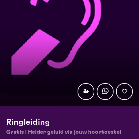
Ringleiding
Gratis | Helder geluid via jouw hoortoestel