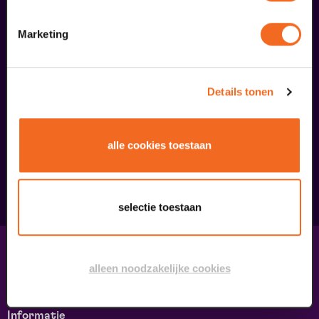
Marketing
Details tonen
Begin bij SIN
€ 39,50
alle cookies toestaan
meer informatie
selectie toestaan
Contact & adres
alleen noodzakelijke cookies
Contact
Route & Parkeren
Informatie