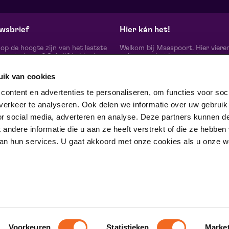
wsbrief
Hier kán het!
d op de hoogte zijn van het laatste
Welkom bij Maaspoort. Hier viere
oort nieuws? Schrijf je hier in
cultuur en het leven met een
onze nieuwsbrief.
onvervalst joie de vivre. Onze gas
artiesten, makers, partners en de 
uik van cookies
mensen om ons heen, ervaren hier
echte verschil maak je samen’.
schrijf je in
ontent en advertenties te personaliseren, om functies voor soci
Winnaar van de Red Dot Award B
erkeer te analyseren. Ook delen we informatie over uw gebruik
& Communication Design 2024 in
categorie Corporate Design & Iden
or social media, adverteren en analyse. Deze partners kunnen d
 ons op
ndere informatie die u aan ze heeft verstrekt of die ze hebben
an hun services. U gaat akkoord met onze cookies als u onze web
trotse partner van
Voorkeuren
Statistieken
Marke