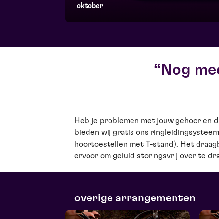
oktober
Nog mee
Heb je problemen met jouw gehoor en d
Hierdoor kun je nog meer genieten van
bieden wij gratis ons ringleidingsysteem
jouw gratis ringleiding hier, je ontvangt hi
hoortoestellen met T-stand). Het draag
vertoon van dit ticket kun je voorafg
ervoor om geluid storingsvrij over te dr
overige arrangementen