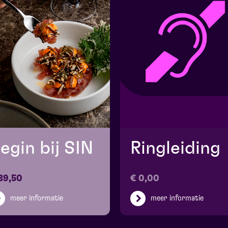
egin bij SIN
Ringleiding
39,50
€ 0,00
meer informatie
meer informatie