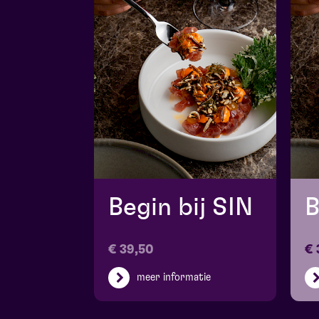
Begin bij SIN
B
€ 39,50
€ 
meer informatie