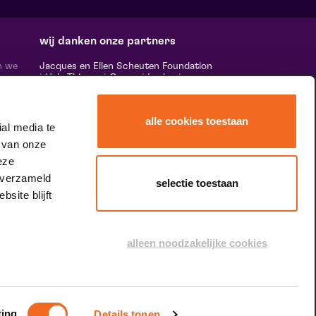
wij danken onze partners
n we
Jacques en Ellen Scheuten Foundation
|
Hela Thissen
|
Canon
|
Leolux
|
ten,
Scheuten
|
Sormac
|
Rabobank
|
Ewals
vele
Cargo Care
|
Scelta Mushrooms
|
 ‘het
Stichting Burgerlijke Godshuizen
|
alle cookies toestaan
Vostermans Companies
|
Unica
al media te
rands
 van onze
 de
tity.
eze
 verzameld
selectie toestaan
site blijft
speciale dank aan
alleen noodzakelijke cookies
ting
Details tonen