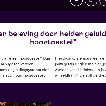
r beleving door helder geluid
hoortoestel
raag je een hoortoestel? Dan
 de voorstelling. Reserveer
 aan (geschikt voor
ervan een e-ticket. Op
bare ringleidingsysteem dient
aand aan de voorstelling de
agen aan jouw hoortoestel.
ringleiding afhalen bij de the