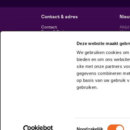
Contact & adres
Nieu
Contact
Altij
Route & Parkeren
Maasp
voor 
Deze website maakt gebr
Informatie
We gebruiken cookies om c
Over ons
Vacatures
bieden en om ons websitev
Theatertechniek
site met onze partners vo
Duurzaam ondernemen
volg
Privacy
gegevens combineren met a
op basis van uw gebruik v
huisgezelschap
gebruiken.
Bij Club Lam mag je onbeschaamd
jezelf zijn. Meer weten?
Check het hier.
Toestemmingsselectie
Noodzakelijk