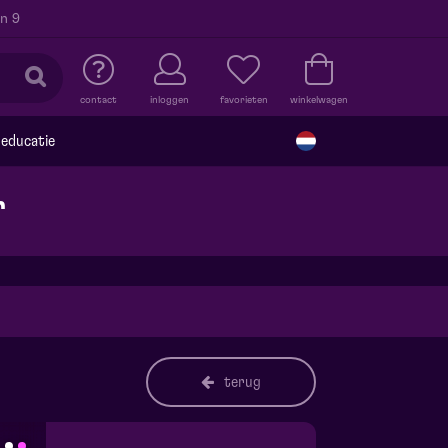
n 9
contact
inloggen
favorieten
winkelwagen
educatie
r
terug