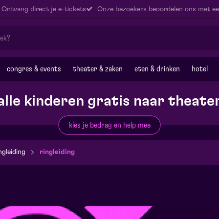
Ontvang direct je e-tickets
Onze bezoekers beoordelen ons met ee
congres & events
theater & zaken
eten & drinken
hotel
alle kinderen gratis naar theate
kies je bedrag en help mee
ngleiding
ringleiding