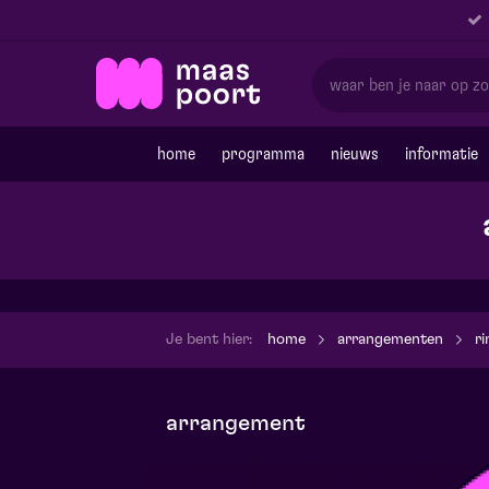
home
programma
nieuws
informatie
Je bent hier:
home
arrangementen
ri
arrangement