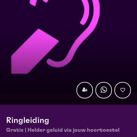
Ringleiding
Gratis | Helder geluid via jouw hoortoestel