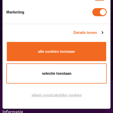
Marketing
Details tonen
Begin bij SIN
€ 39,50
alle cookies toestaan
meer informatie
selectie toestaan
Contact & adres
alleen noodzakelijke cookies
Contact
Route & Parkeren
Informatie