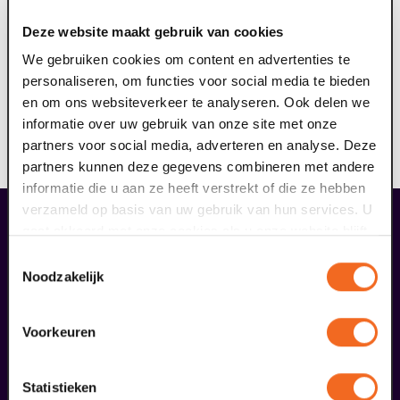
ringleidingsysteem aan (geschikt voor hoortoestellen
Deze website maakt gebruik van cookies
met T-stand). Het draagbare ringleidingsysteem dient
ervoor om geluid storingsvrij over te dragen aan jouw
We gebruiken cookies om content en advertenties te
hoortoestel. Hierdoor kun je nog meer genieten van de
personaliseren, om functies voor social media te bieden
voorstelling. Reserveer jouw gratis ringleiding hier, je
en om ons websiteverkeer te analyseren. Ook delen we
ontvangt hiervan een e-ticket. Op vertoon van dit
informatie over uw gebruik van onze site met onze
ticket kun je voorafgaand aan de voorstelling de
partners voor social media, adverteren en analyse. Deze
ringleiding afhalen bij de theaterkassa.
partners kunnen deze gegevens combineren met andere
informatie die u aan ze heeft verstrekt of die ze hebben
verzameld op basis van uw gebruik van hun services. U
gaat akkoord met onze cookies als u onze website blijft
overige arrangementen
gebruiken.
Toestemmingsselectie
Noodzakelijk
Voorkeuren
Statistieken