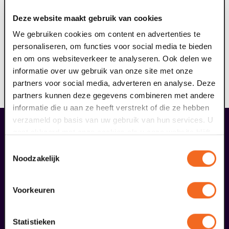
ringleidingsysteem aan (geschikt voor hoortoestellen
Deze website maakt gebruik van cookies
met T-stand). Het draagbare ringleidingsysteem dient
ervoor om geluid storingsvrij over te dragen aan jouw
We gebruiken cookies om content en advertenties te
hoortoestel. Hierdoor kun je nog meer genieten van de
personaliseren, om functies voor social media te bieden
voorstelling. Reserveer jouw gratis ringleiding hier, je
en om ons websiteverkeer te analyseren. Ook delen we
ontvangt hiervan een e-ticket. Op vertoon van dit
informatie over uw gebruik van onze site met onze
ticket kun je voorafgaand aan de voorstelling de
partners voor social media, adverteren en analyse. Deze
ringleiding afhalen bij de theaterkassa.
partners kunnen deze gegevens combineren met andere
informatie die u aan ze heeft verstrekt of die ze hebben
verzameld op basis van uw gebruik van hun services. U
gaat akkoord met onze cookies als u onze website blijft
overige arrangementen
gebruiken.
Toestemmingsselectie
Noodzakelijk
Voorkeuren
Statistieken