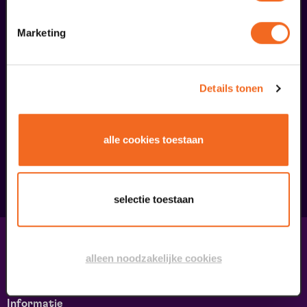
Marketing
Details tonen
Begin bij SIN
€ 39,50
alle cookies toestaan
meer informatie
selectie toestaan
Contact & adres
alleen noodzakelijke cookies
Contact
Route & Parkeren
Informatie