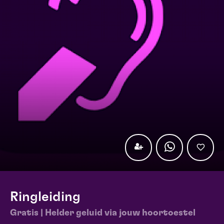
Ringleiding
Gratis | Helder geluid via jouw hoortoestel