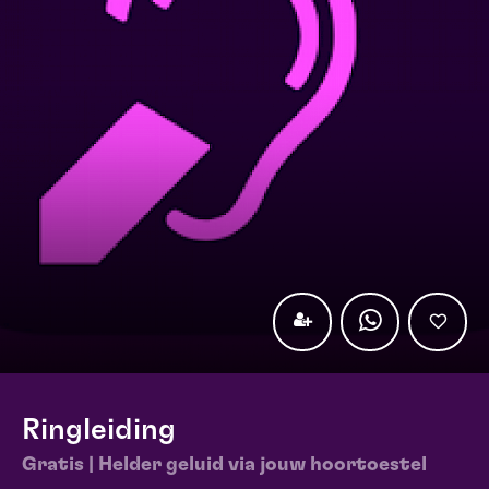
Ringleiding
Gratis | Helder geluid via jouw hoortoestel