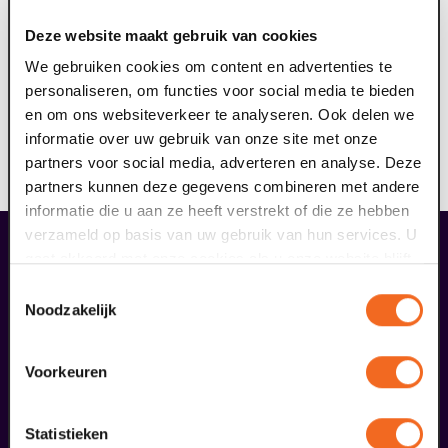
ringleidingsysteem aan (geschikt voor hoortoestellen
Deze website maakt gebruik van cookies
met T-stand). Het draagbare ringleidingsysteem dient
ervoor om geluid storingsvrij over te dragen aan jouw
We gebruiken cookies om content en advertenties te
hoortoestel. Hierdoor kun je nog meer genieten van de
personaliseren, om functies voor social media te bieden
voorstelling. Reserveer jouw gratis ringleiding hier, je
en om ons websiteverkeer te analyseren. Ook delen we
ontvangt hiervan een e-ticket. Op vertoon van dit
informatie over uw gebruik van onze site met onze
ticket kun je voorafgaand aan de voorstelling de
partners voor social media, adverteren en analyse. Deze
ringleiding afhalen bij de theaterkassa.
partners kunnen deze gegevens combineren met andere
informatie die u aan ze heeft verstrekt of die ze hebben
verzameld op basis van uw gebruik van hun services. U
gaat akkoord met onze cookies als u onze website blijft
overige arrangementen
gebruiken.
Toestemmingsselectie
Noodzakelijk
Voorkeuren
Statistieken