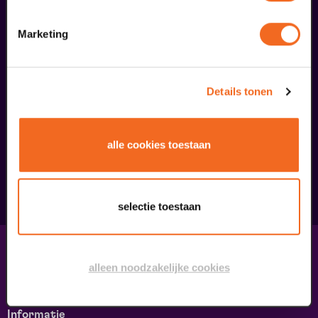
Marketing
Details tonen
Begin bij SIN
€ 39,50
alle cookies toestaan
meer informatie
selectie toestaan
Contact & adres
alleen noodzakelijke cookies
Contact
Route & Parkeren
Informatie