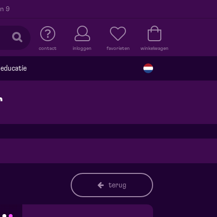
n 9
contact
inloggen
favorieten
winkelwagen
educatie
r
terug