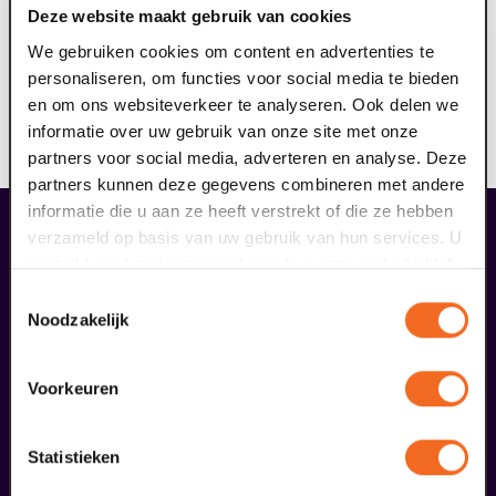
Deze website maakt gebruik van cookies
de veiligheid. Daarom is het noodzakelijk deze vooraf te
reserveren. Op = op. Reserveer jouw gratis kruk hier, je
We gebruiken cookies om content en advertenties te
ontvangt hiervan een e-ticket. Op vertoon van dit
personaliseren, om functies voor social media te bieden
ticket én je reguliere ticket voor de voorstelling
en om ons websiteverkeer te analyseren. Ook delen we
ontvang je een kruk. Let op, de kruk wordt geplaatst in
informatie over uw gebruik van onze site met onze
een speciaal gebied voor minder valide gasten.
partners voor social media, adverteren en analyse. Deze
partners kunnen deze gegevens combineren met andere
informatie die u aan ze heeft verstrekt of die ze hebben
verzameld op basis van uw gebruik van hun services. U
overige arrangementen
gaat akkoord met onze cookies als u onze website blijft
gebruiken.
Toestemmingsselectie
Noodzakelijk
Voorkeuren
Statistieken