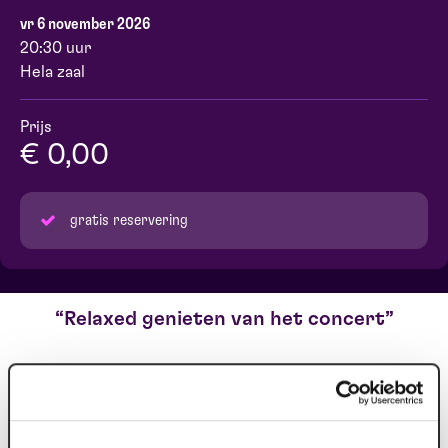
vr 6 november 2026
20:30 uur
Hela zaal
Prijs
€ 0,00
gratis reservering
Relaxed genieten van het concert
Ben je slecht ter been maar wil je toch een staconcert
bezoeken? Dan kan een kruk heel fijn zijn. We kunnen
een beperkt aantal krukken plaatsen in de zaal vanwege