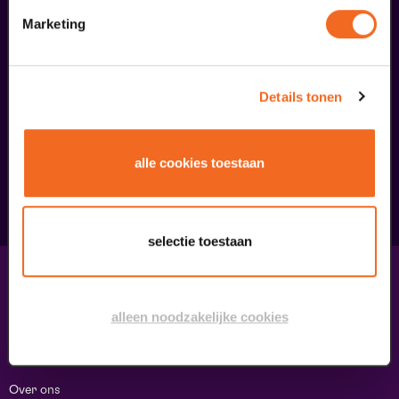
Marketing
Begin bij SIN
Details tonen
€ 39,50
alle cookies toestaan
meer informatie
selectie toestaan
Contact & adres
Contact
alleen noodzakelijke cookies
Route & Parkeren
Informatie
Over ons