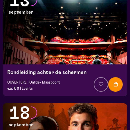
13
september
Rondleiding achter de schermen
OUVERTURE | Ontdek Maaspoort
v.a. € 0
|
Events
18
september