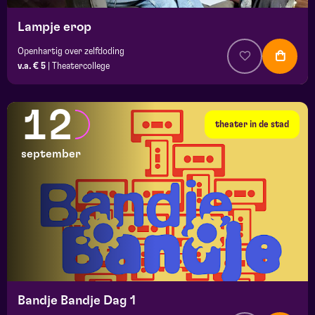
Lampje erop
Openhartig over zelfdoding
v.a. € 5
|
Theatercollege
12
theater in de stad
september
Bandje Bandje Dag 1