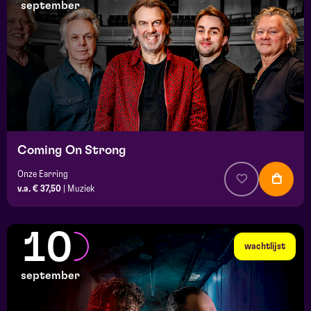
september
Coming On Strong
Onze Earring
v.a. € 37,50
|
Muziek
10
wachtlijst
september