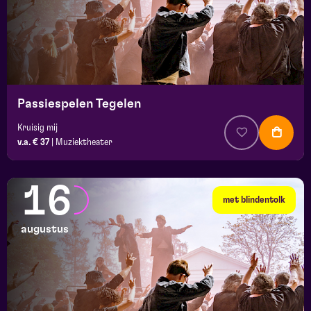
Passiespelen Tegelen
Kruisig mij
v.a. € 37
|
Muziektheater
16
met blindentolk
augustus