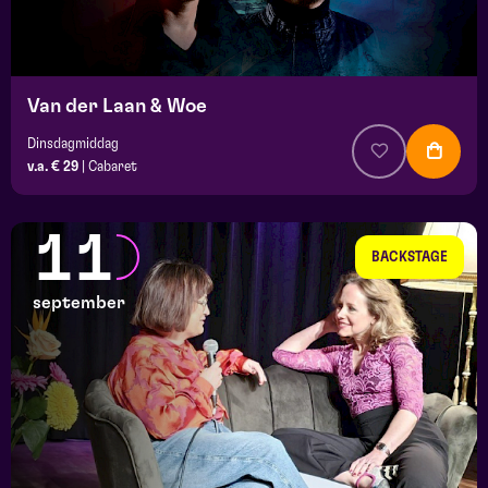
Van der Laan & Woe
Dinsdagmiddag
v.a. € 29
|
Cabaret
11
BACKSTAGE
september