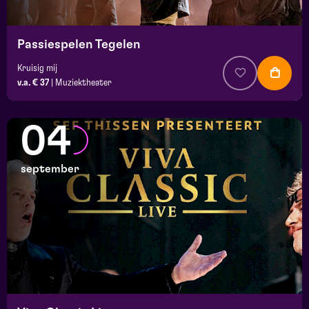
Passiespelen Tegelen
Kruisig mij
v.a. € 37
|
Muziektheater
04
september