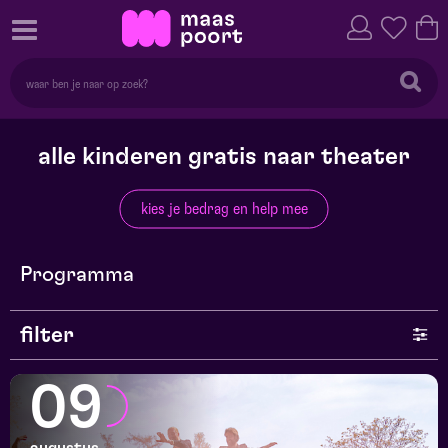
alle kinderen gratis naar theater
kies je bedrag en help mee
Programma
filter
genre
09
series en selecties