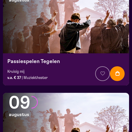
augustus
maand
prijs
locatie
Passiespelen Tegelen
Kruisig mij
v.a. € 37
|
Muziektheater
09
augustus