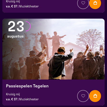
Kruisig mij
v.a. € 37
|
Muziektheater
23
augustus
Passiespelen Tegelen
Kruisig mij
v.a. € 37
|
Muziektheater