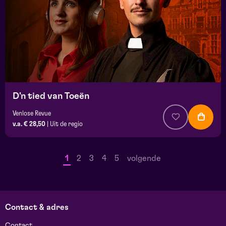
D'n tied van Toeën
Venlose Revue
v.a. € 28,50
|
Uit de regio
1
2
3
4
5
volgende
Contact & adres
Contact