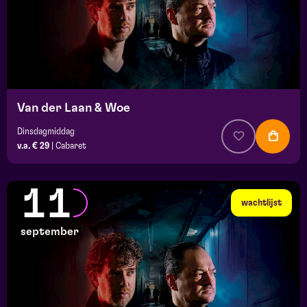
Van der Laan & Woe
Dinsdagmiddag
v.a. € 29
|
Cabaret
11
wachtlijst
september