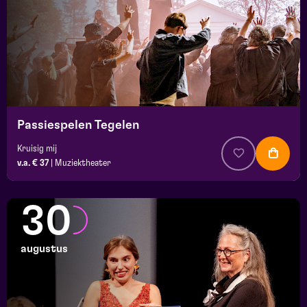
Passiespelen Tegelen
Kruisig mij
v.a. € 37
|
Muziektheater
30
augustus