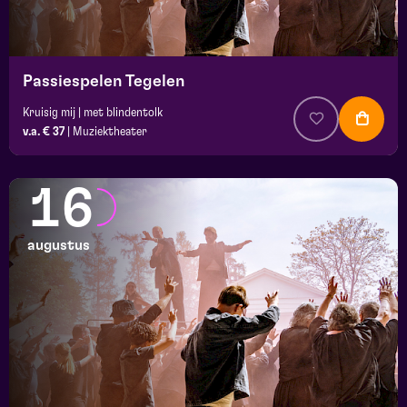
Passiespelen Tegelen
Kruisig mij | met blindentolk
v.a. € 37
|
Muziektheater
16
augustus