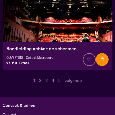
Rondleiding achter de schermen
OUVERTURE | Ontdek Maaspoort
v.a. € 0
|
Events
1
2
3
4
5
volgende
Contact & adres
Contact