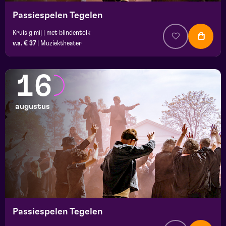
Passiespelen Tegelen
Kruisig mij | met blindentolk
v.a. € 37
|
Muziektheater
16
augustus
Passiespelen Tegelen