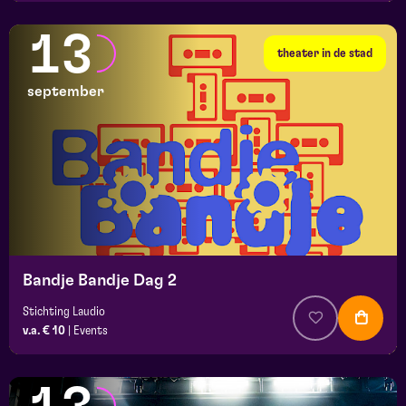
13
theater in de stad
september
Bandje Bandje Dag 2
Stichting Laudio
v.a. € 10
|
Events