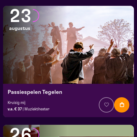
23
augustus
Passiespelen Tegelen
Kruisig mij
v.a. € 37
|
Muziektheater
26