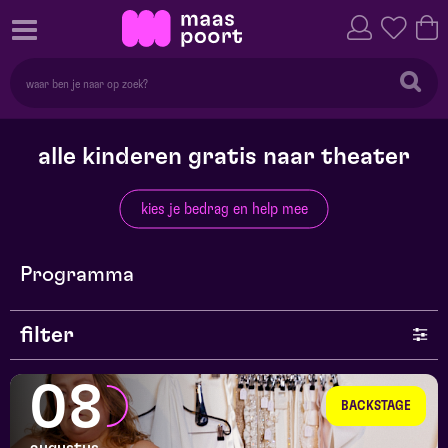
alle kinderen gratis naar theater
kies je bedrag en help mee
Programma
filter
genre
08
BACKSTAGE
series en selecties