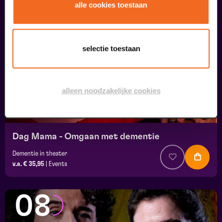
07
alle cookies toestaan
uitverkocht
september
selectie toestaan
alleen noodzakelijke cookies
Dag Mama - Omgaan met dementie
Dementie in theater
v.a. € 35,95
|
Events
08