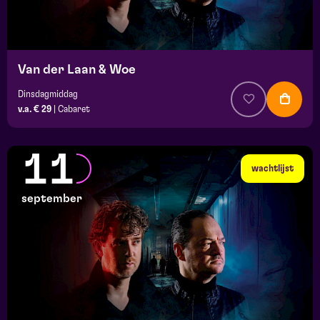
Van der Laan & Woe
Dinsdagmiddag
v.a. € 29
|
Cabaret
11
wachtlijst
september