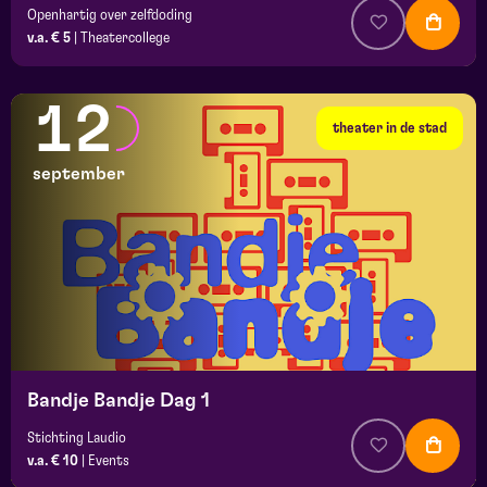
Openhartig over zelfdoding
v.a. € 5
|
Theatercollege
12
theater in de stad
september
Bandje Bandje Dag 1
Stichting Laudio
v.a. € 10
|
Events