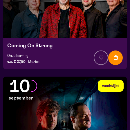
Coming On Strong
Onze Earring
v.a. € 37,50
|
Muziek
10
wachtlijst
september