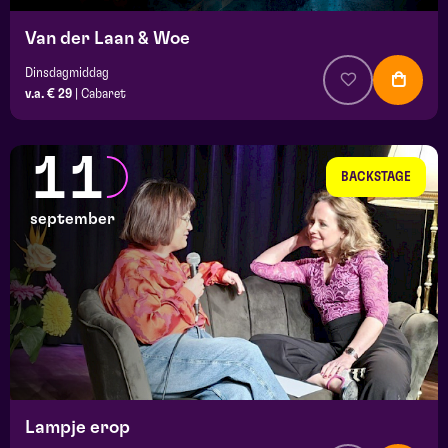
Van der Laan & Woe
Dinsdagmiddag
v.a. € 29
|
Cabaret
11
BACKSTAGE
september
Lampje erop