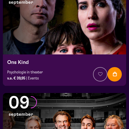
september
Ons Kind
Psychologie in theater
v.a. € 39,95
|
Events
09
september