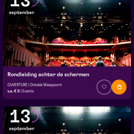
13
september
Rondleiding achter de schermen
OUVERTURE | Ontdek Maaspoort
v.a. € 0
|
Events
13
september