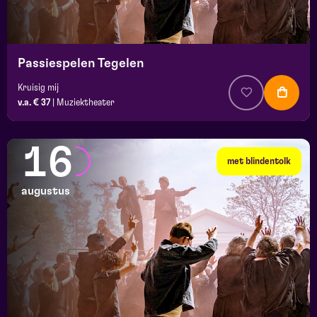
Passiespelen Tegelen
Kruisig mij
v.a. € 37
|
Muziektheater
16
met blindentolk
augustus