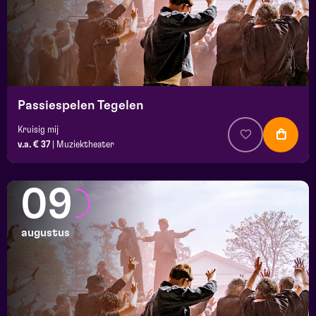
Passiespelen Tegelen
Kruisig mij
v.a. € 37
|
Muziektheater
09
augustus