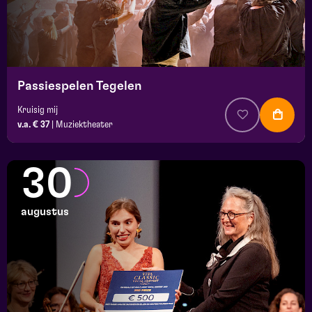
Passiespelen Tegelen
Kruisig mij
v.a. € 37
|
Muziektheater
30
augustus