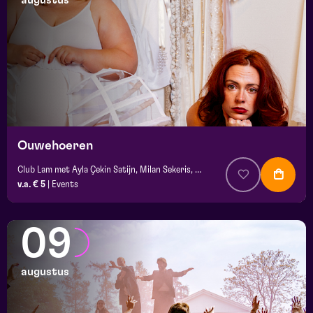
augustus
maand
prijs
locatie
Ouwehoeren
Club Lam met Ayla Çekin Satijn, Milan Sekeris, Dic van Duin, Jean-Baptiste Rey e.a.
v.a. € 5
|
Events
09
augustus