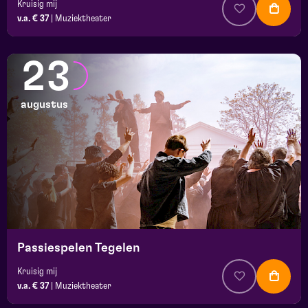
Kruisig mij
v.a. € 37
|
Muziektheater
23
augustus
Passiespelen Tegelen
Kruisig mij
v.a. € 37
|
Muziektheater