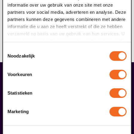
graag aangeven met welk cluster je komt.
informatie over uw gebruik van onze site met onze
partners voor social media, adverteren en analyse. Deze
Vervoer nodig naar het theater?
partners kunnen deze gegevens combineren met andere
Via Arriva kun je gratis met het openbaar vervoer naar
informatie die u aan ze heeft verstrekt of die ze hebben
Maaspoort reizen. Meer informatie en hoe je dit kunt
verzameld op basis van uw gebruik van hun services. U
aanvragen, lees je
hier
. Scholen kunnen ook een
gaat akkoord met onze cookies als u onze website blijft
touringcar aanvragen die gedeeltelijk door Arriva
gebruiken.
Toestemmingsselectie
wordt bekostigd.
Noodzakelijk
liefhebbers bestelden ook...
Voorkeuren
16
met blindentolk
Statistieken
augustus
Marketing