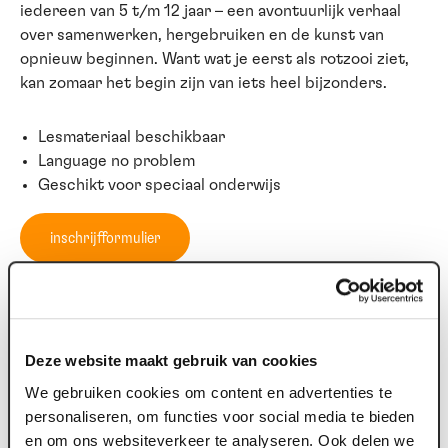
iedereen van 5 t/m 12 jaar – een avontuurlijk verhaal
over samenwerken, hergebruiken en de kunst van
opnieuw beginnen. Want wat je eerst als rotzooi ziet,
kan zomaar het begin zijn van iets heel bijzonders.
Lesmateriaal beschikbaar
Language no problem
Geschikt voor speciaal onderwijs
inschrijfformulier
Let op! Als er bijzonderheden zijn zoals kinderen die in
een rolstoel zitten, kinderen met slecht zicht of iets
anders waar we rekening mee moeten houden. Geef dit
Deze website maakt gebruik van cookies
dan bij het inschrijfformulier aan in het vak
We gebruiken cookies om content en advertenties te
'vraag/opmerking'. Dan kunnen we hier rekening mee
personaliseren, om functies voor social media te bieden
houden. Boek je vanuit het Speciaal Onderwijs? Dan
en om ons websiteverkeer te analyseren. Ook delen we