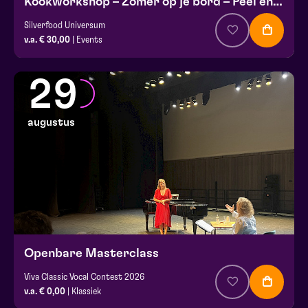
Kookworkshop – Zomer op je bord – Peel en Maas
Silverfood Universum
v.a. € 30,00
| Events
29
augustus
Openbare Masterclass
Viva Classic Vocal Contest 2026
v.a. € 0,00
| Klassiek