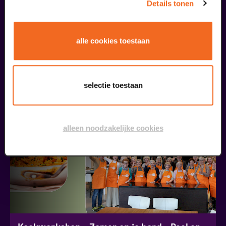
Details tonen
alle cookies toestaan
Passiespelen Tegelen
Kruisig mij | met blindentolk
v.a. € 37,00
| Muziektheater
selectie toestaan
26
alleen noodzakelijke cookies
augustus