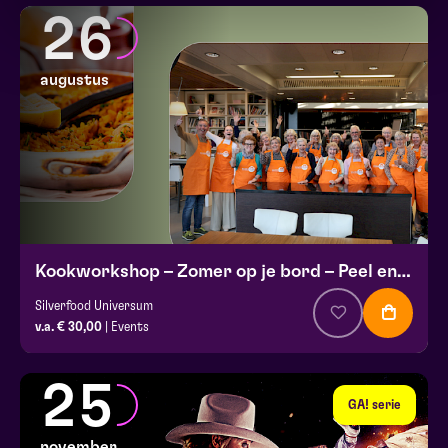
26
augustus
Kookworkshop – Zomer op je bord – Peel en Maas
Silverfood Universum
v.a. € 30,00
| Events
25
GA! serie
november