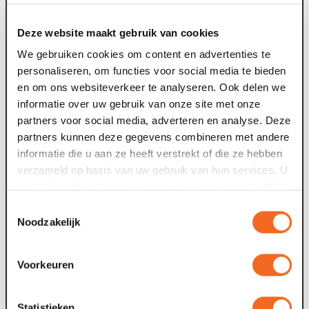
familiegeschiedenissen die elkaar kruisen. Net als de
vriendinnen op het toneel doorlopen de makers een
Deze website maakt gebruik van cookies
zoektocht, met de uitdagingen die daarbij horen. Zij
We gebruiken cookies om content en advertenties te
voelen de noodzaak om elkaar te begrijpen en zo
personaliseren, om functies voor social media te bieden
samen verder te gaan, ondanks het gedeelde en nooit
en om ons websiteverkeer te analyseren. Ook delen we
besproken verleden dat onverwachts tussen hen in
informatie over uw gebruik van onze site met onze
kwam te staan.
partners voor social media, adverteren en analyse. Deze
partners kunnen deze gegevens combineren met andere
De Ring van Aceh
is een coproductie tussen
Dawn
informatie die u aan ze heeft verstrekt of die ze hebben
Collective
en
&Brakema producties
.
verzameld op basis van uw gebruik van hun services. U
gaat akkoord met onze cookies als u onze website blijft
Credits
gebruiken.
Toestemmingsselectie
Concept:
Liliane Brakema & Cheroney Pelupessy
Noodzakelijk
Regie:
Liliane Brakema
Choreografie:
Cheroney Pelupessy
Spel/dans:
Claire de Caluwe & Niki Verkaar
Voorkeuren
Tekst:
Dido Michielsen
Compositie & Muziek:
Rik Ronner
Statistieken
Dramaturgie:
Vincent Wijlhuizen