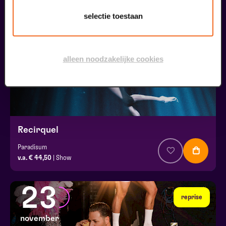
18
selectie toestaan
november
alleen noodzakelijke cookies
Recirquel
Paradisum
v.a. € 44,50
| Show
23
reprise
november