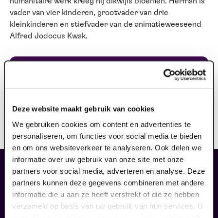
humanitaire werk kreeg hij dikwijls bloemen. Herman is
vader van vier kinderen, grootvader van drie
kleinkinderen en stiefvader van de animatieweeseend
Alfred Jodocus Kwak.
Ook te zien op:
vrijdag 4 december 2026
-
20.15 uur
Deze website maakt gebruik van cookies
vanaf: € 46,50
We gebruiken cookies om content en advertenties te
personaliseren, om functies voor social media te bieden
en om ons websiteverkeer te analyseren. Ook delen we
informatie over uw gebruik van onze site met onze
partners voor social media, adverteren en analyse. Deze
maak jouw bezoek compleet
partners kunnen deze gegevens combineren met andere
informatie die u aan ze heeft verstrekt of die ze hebben
verzameld op basis van uw gebruik van hun services. U
gaat akkoord met onze cookies als u onze website blijft