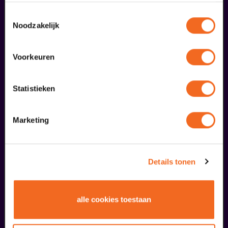
gebruiken.
Toestemmingsselectie
Noodzakelijk
Voorkeuren
Statistieken
Marketing
Begin bij SIN
€ 39,50
Details tonen
meer informatie
alle cookies toestaan
liefhebbers bestelden ook...