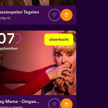
assiespelen Tegelen
uisig mij
. € 37
|
Muziektheater
 Doolhof | Tegelen
07
 30 augustus 2026 | 16:30
uitverkocht
eptember
Dag Mama - Omgaan met dementie
mentie in theater