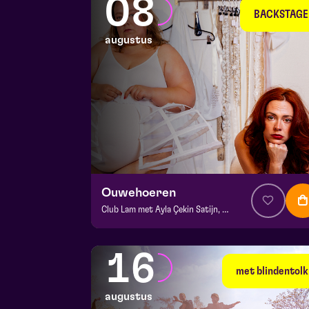
08
BACKSTAGE
augustus
Ouwehoeren
Club Lam met Ayla Çekin Satijn, Milan Sekeris, Dic van Duin, Jean-Baptiste Rey e.a.
v.a. € 5
|
Events
BACKSTAGE | Piet Kingma zaal
16
za 8 augustus 2026 | 20:15
met blindentolk
augustus