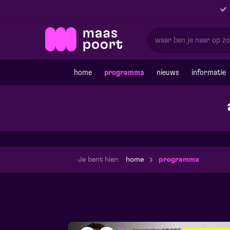
home
programma
nieuws
informatie
Je bent hier:
home
programma