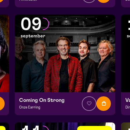
v.a. € 64,75
|
Klassiek
v.
Julianapark
He
09
za 5 september 2026 | 16:30
ma
september
s
Coming On Strong
V
Onze Earring
Di
v.a. € 37,50
|
Muziek
v.a
Hela zaal
He