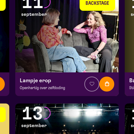
11
wo 9 september 2026 | 20:15
do
BACKSTAGE
september
s
Lampje erop
B
Openhartig over zelfdoding
St
v.a. € 5
|
Theatercollege
v.a
BACKSTAGE | Piet Kingma zaal
Ma
13
vr 11 september 2026 | 20:15
za
september
s