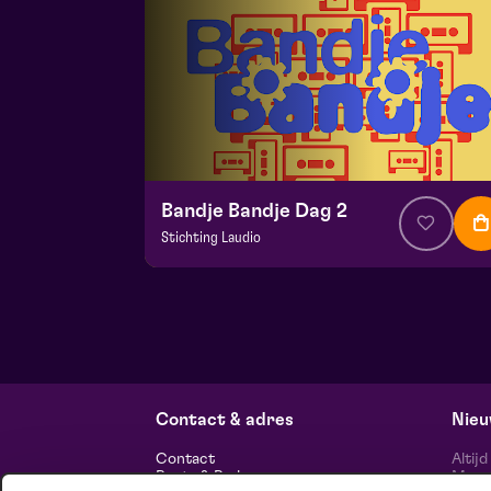
Bandje Bandje Dag 2
Stichting Laudio
v.a. € 10
|
Events
Maaspoort
zo 13 september 2026 | 11:00
Contact & adres
Nieu
Contact
Altij
Route & Parkeren
Maasp