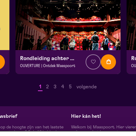
Rondleiding achter de schermen
OUVERTURE | Ontdek Maaspoort
OU
v.a. € 0
|
Events
v.a
Maaspoort
Ma
1
2
3
4
5
volgende
zo 13 september 2026 | 12:00
zo
wsbrief
Hier kán het!
d op de hoogte zijn van het laatste
Welkom bij Maaspoort. Hier viere
oort nieuws? Schrijf je hier in
cultuur en het leven met een