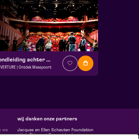
Rondleiding achter de schermen
VERTURE | Ontdek Maaspoort
. € 0
|
Events
aspoort
 13 september 2026 | 13:30
wij danken onze partners
n we
Jacques en Ellen Scheuten Foundation
|
Hela Thissen
|
Canon
|
Leolux
|