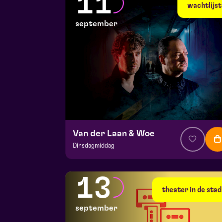
11
di 8 september 2026 | 19:30
wachtlijst
september
Van der Laan & Woe
Dinsdagmiddag
v.a. € 29
|
Cabaret
Hela zaal
13
vr 11 september 2026 | 20:15
theater in de stad
september