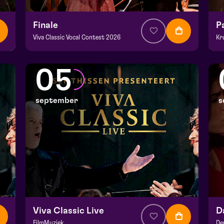
Finale
P
Viva Classic Vocal Contest 2026
Kr
v.a. € 12,50
|
Klassiek
v.a
Domani | Venlo
De
05
zo 30 augustus 2026 | 15:30
zo
september
s
Viva Classic Live
FilmMuziek
De