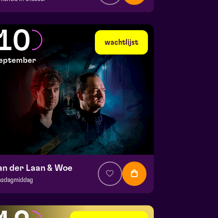
a. € 35,95
|
Events
la zaal
10
 7 september 2026 | 19:30
wachtlijst
eptember
an der Laan & Woe
nsdagmiddag
. € 29
|
Cabaret
la zaal