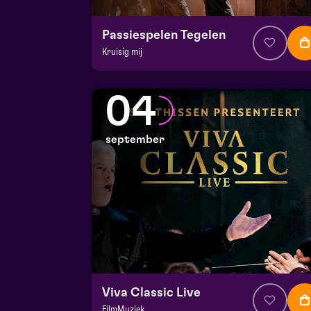
Passiespelen Tegelen
Kruisig mij
v.a. € 37
|
Muziektheater
De Doolhof | Tegelen
04
zo 30 augustus 2026 | 13:00
september
Viva Classic Live
FilmMuziek