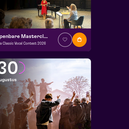
Openbare Masterclass
va Classic Vocal Contest 2026
. € 0
|
Klassiek
ans Boermans zaal
30
 29 augustus 2026 | 14:00
ugustus