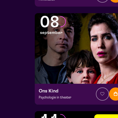
v.a. € 64,75
|
Klassiek
Julianapark
08
vr 4 september 2026 | 16:30
september
Ons Kind
Psychologie in theater
v.a. € 39,95
|
Events
Hela zaal