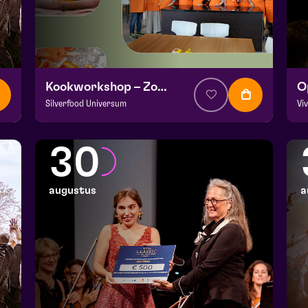
Kookworkshop – Zomer op je bord – Peel en Maas
Silverfood Universum
Vi
v.a. € 30
|
Events
v.a
Kookstudio de Garde | Molenstraat 14b Helden
Fr
30
wo 26 augustus 2026 | 14:00
za
augustus
a