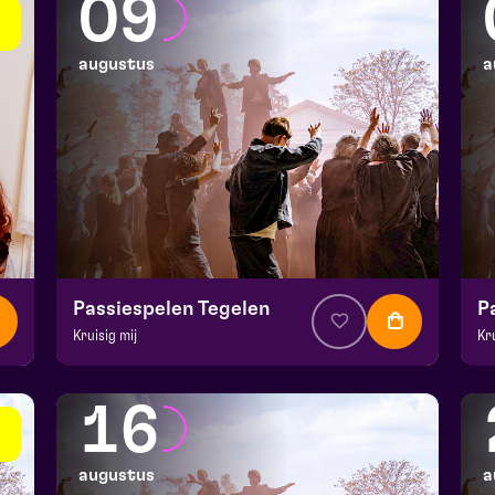
09
augustus
a
Passiespelen Tegelen
P
Kruisig mij
Kr
v.a. € 37
|
Muziektheater
v.a
De Doolhof | Tegelen
De
16
zo 9 augustus 2026 | 13:00
zo
augustus
a