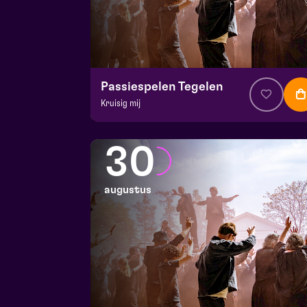
Passiespelen Tegelen
Kruisig mij
v.a. € 37
|
Muziektheater
De Doolhof | Tegelen
30
zo 23 augustus 2026 | 16:30
augustus