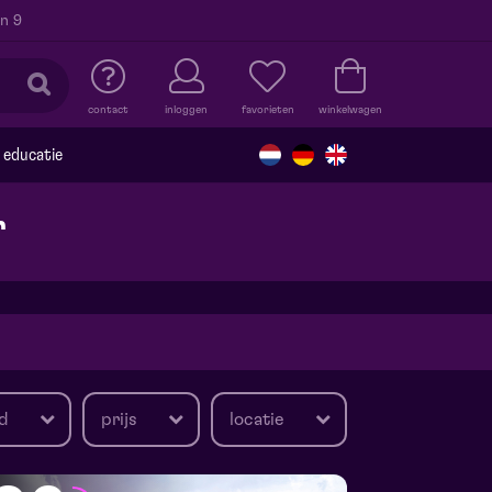
n 9
contact
inloggen
favorieten
winkelwagen
educatie
r
d
prijs
locatie