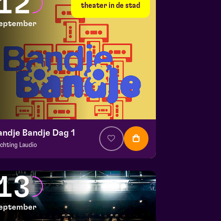
12
 10 september 2026 | 20:15
theater in de stad
eptember
andje Bandje Dag 1
ichting Laudio
. € 10
|
Events
aspoort
13
 12 september 2026 | 11:00
eptember