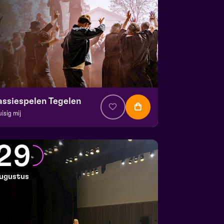
assiespelen Tegelen
uisig mij
. € 37
|
Muziektheater
 Doolhof | Tegelen
29
 23 augustus 2026 | 13:00
ugustus