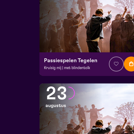
Passiespelen Tegelen
Kruisig mij | met blindentolk
v.a. € 37
|
Muziektheater
De Doolhof | Tegelen
23
zo 16 augustus 2026 | 13:00
augustus