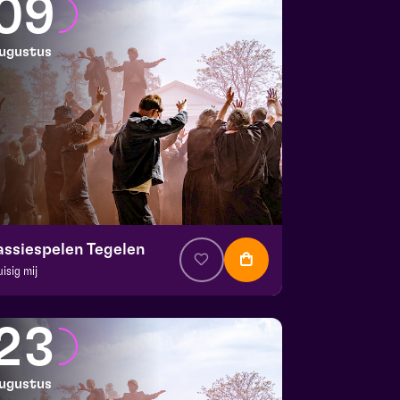
09
ugustus
assiespelen Tegelen
uisig mij
. € 37
|
Muziektheater
 Doolhof | Tegelen
23
 9 augustus 2026 | 17:00
ugustus