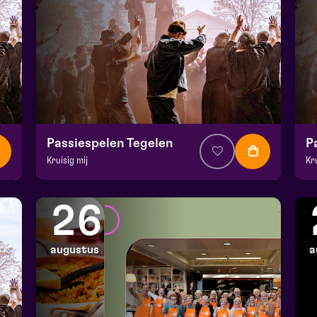
Passiespelen Tegelen
P
Kruisig mij
Kr
v.a. € 37
|
Muziektheater
v.a
De Doolhof | Tegelen
De
26
zo 16 augustus 2026 | 16:30
zo
augustus
a