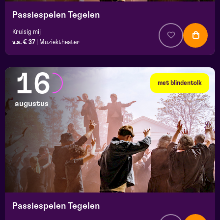
Passiespelen Tegelen
Kruisig mij
v.a. € 37
|
Muziektheater
16
met blindentolk
augustus
Passiespelen Tegelen