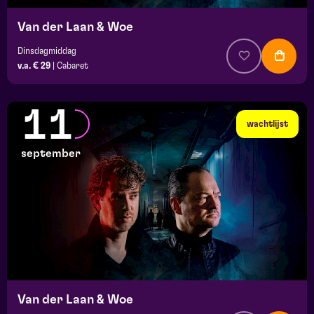
Van der Laan & Woe
Dinsdagmiddag
v.a. € 29
|
Cabaret
11
wachtlijst
september
Van der Laan & Woe