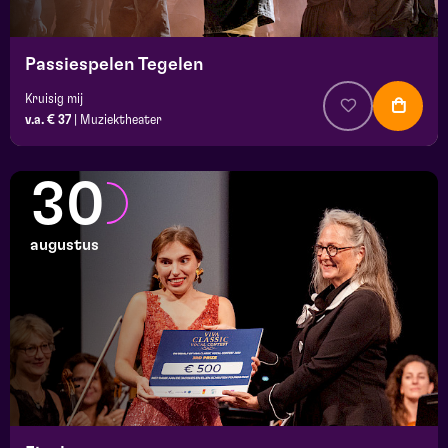
Passiespelen Tegelen
Kruisig mij
v.a. € 37
|
Muziektheater
30
augustus