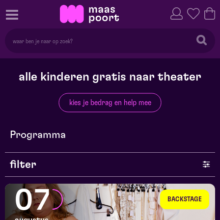
alle kinderen gratis naar theater
kies je bedrag en help mee
Programma
filter
genre
07
BACKSTAGE
series en selecties