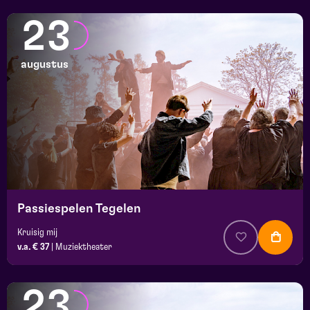
23
augustus
Passiespelen Tegelen
Kruisig mij
v.a. € 37
|
Muziektheater
23