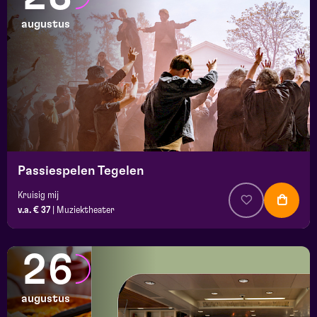
augustus
Passiespelen Tegelen
Kruisig mij
v.a. € 37
|
Muziektheater
26
augustus