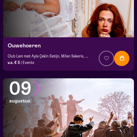
Ouwehoeren
Club Lam met Ayla Çekin Satijn, Milan Sekeris, Dic van Duin, Jean-Baptiste Rey e.a.
v.a. € 5
|
Events
09
augustus