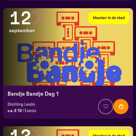
12
theater in de stad
september
Bandje Bandje Dag 1
Stichting Laudio
v.a. € 10
|
Events
theater in de stad