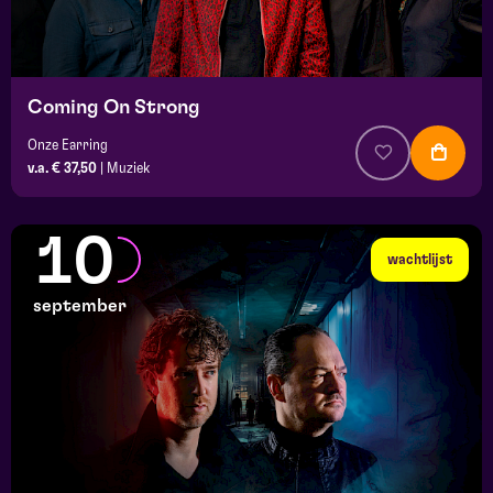
Coming On Strong
Onze Earring
v.a. € 37,50
|
Muziek
10
wachtlijst
september