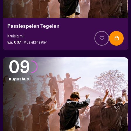
Passiespelen Tegelen
Kruisig mij
v.a. € 37
|
Muziektheater
09
augustus