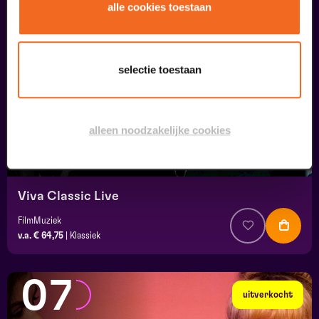
05
alle cookies toestaan
september
selectie toestaan
alleen noodzakelijke cookies
Viva Classic Live
FilmMuziek
v.a. € 64,75
|
Klassiek
07
uitverkocht