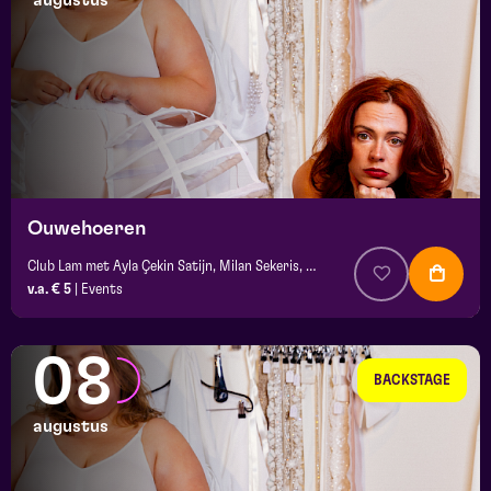
augustus
maand
prijs
locatie
Ouwehoeren
Club Lam met Ayla Çekin Satijn, Milan Sekeris, e.a.
v.a. € 5
|
Events
08
BACKSTAGE
augustus