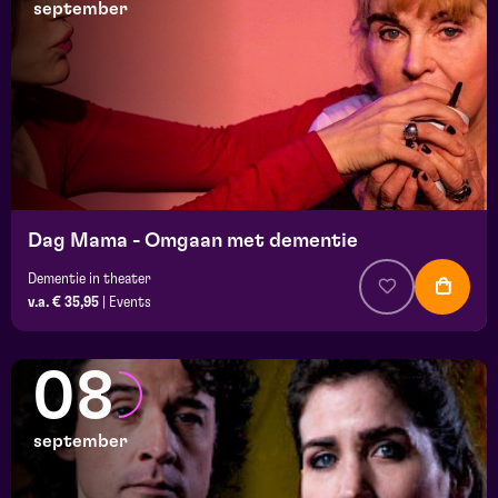
september
Dag Mama - Omgaan met dementie
Dementie in theater
v.a. € 35,95
|
Events
08
september