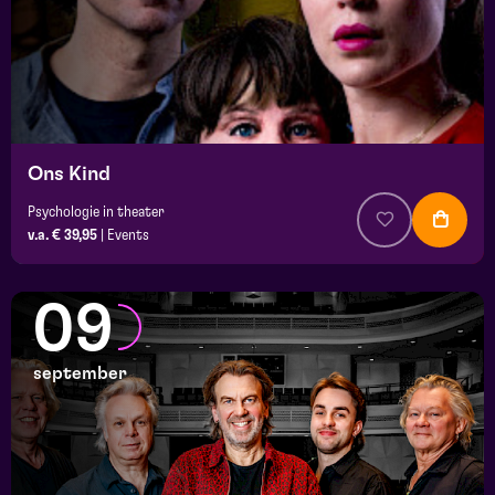
Ons Kind
Psychologie in theater
v.a. € 39,95
|
Events
09
september