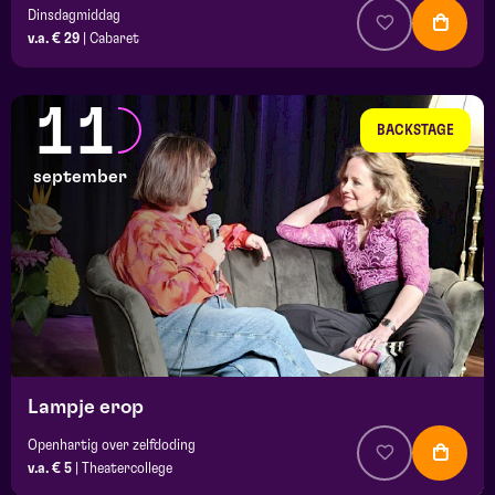
Dinsdagmiddag
v.a. € 29
|
Cabaret
11
BACKSTAGE
september
Lampje erop
Openhartig over zelfdoding
v.a. € 5
|
Theatercollege