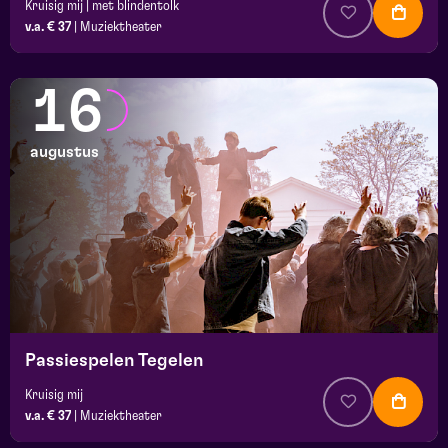
Kruisig mij | met blindentolk
v.a. € 37
|
Muziektheater
16
augustus
Passiespelen Tegelen
Kruisig mij
v.a. € 37
|
Muziektheater