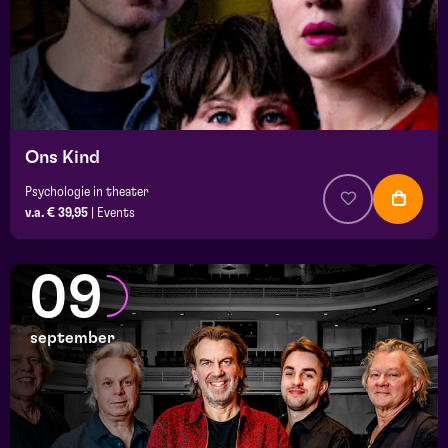
Ons Kind
Psychologie in theater
v.a. € 39,95
|
Events
09
september