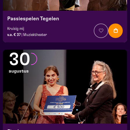
Passiespelen Tegelen
Kruisig mij
v.a. € 37
|
Muziektheater
30
augustus