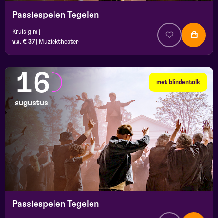
Passiespelen Tegelen
Kruisig mij
v.a. € 37
|
Muziektheater
16
met blindentolk
augustus
Passiespelen Tegelen