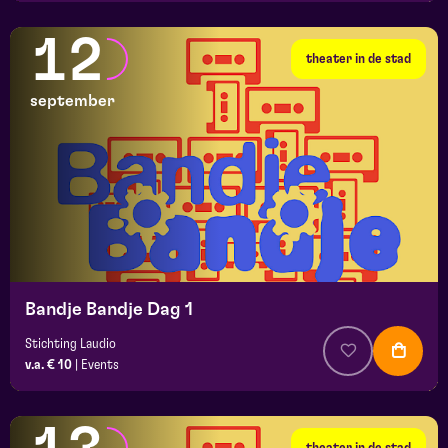
12
theater in de stad
september
Bandje Bandje Dag 1
Stichting Laudio
v.a. € 10
|
Events
theater in de stad