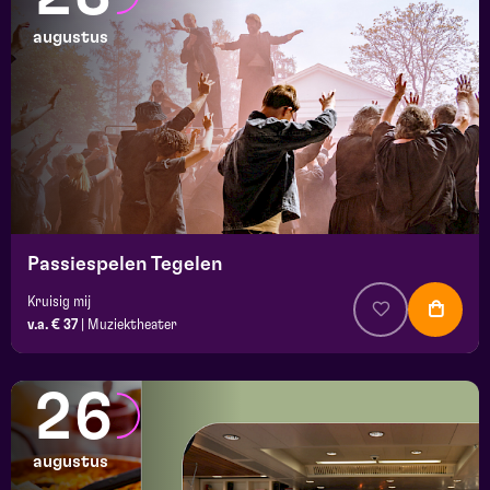
augustus
Passiespelen Tegelen
Kruisig mij
v.a. € 37
|
Muziektheater
26
augustus