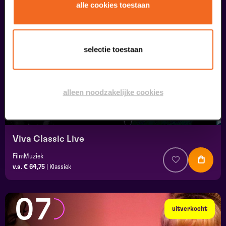
05
alle cookies toestaan
september
selectie toestaan
alleen noodzakelijke cookies
Viva Classic Live
FilmMuziek
v.a. € 64,75
|
Klassiek
07
uitverkocht