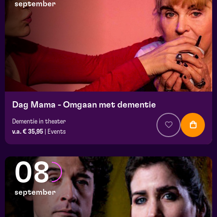
september
Dag Mama - Omgaan met dementie
Dementie in theater
v.a. € 35,95
|
Events
08
september