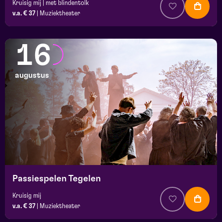
Kruisig mij | met blindentolk
v.a. € 37
|
Muziektheater
16
augustus
Passiespelen Tegelen
Kruisig mij
v.a. € 37
|
Muziektheater