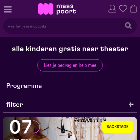
alle kinderen gratis naar theater
kies je bedrag en help mee
Programma
filter
genre
07
BACKSTAGE
series en selecties