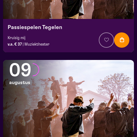
Passiespelen Tegelen
Kruisig mij
v.a. € 37
|
Muziektheater
09
augustus