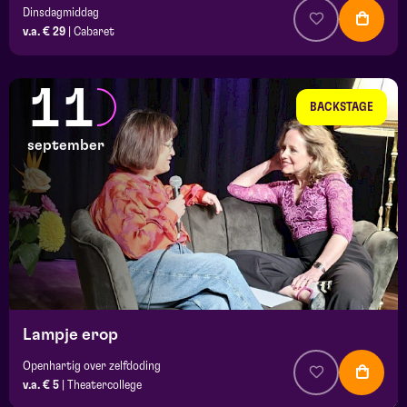
Dinsdagmiddag
v.a. € 29
|
Cabaret
11
BACKSTAGE
september
Lampje erop
Openhartig over zelfdoding
v.a. € 5
|
Theatercollege