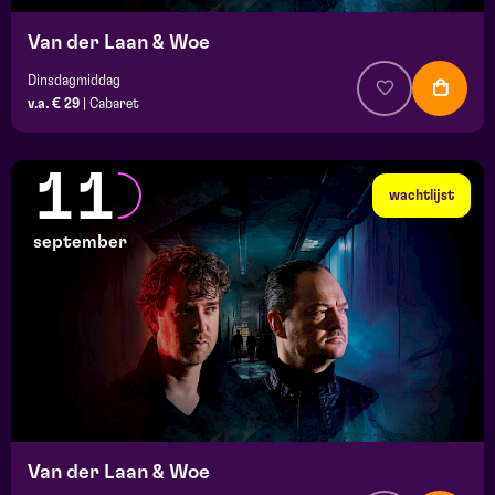
Van der Laan & Woe
Dinsdagmiddag
v.a. € 29
|
Cabaret
11
wachtlijst
september
Van der Laan & Woe