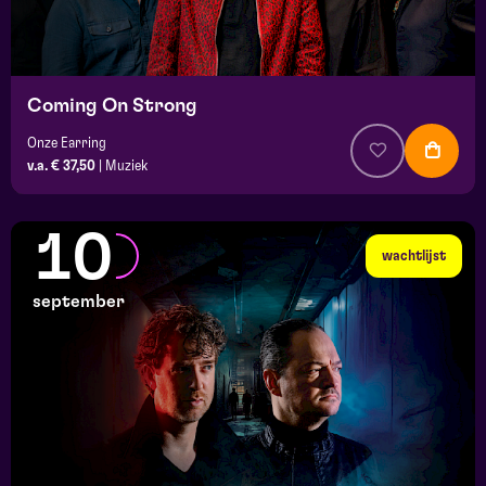
Coming On Strong
Onze Earring
v.a. € 37,50
|
Muziek
10
wachtlijst
september