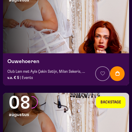
augustus
maand
prijs
locatie
Ouwehoeren
Club Lam met Ayla Çekin Satijn, Milan Sekeris, e.a.
v.a. € 5
|
Events
08
BACKSTAGE
augustus