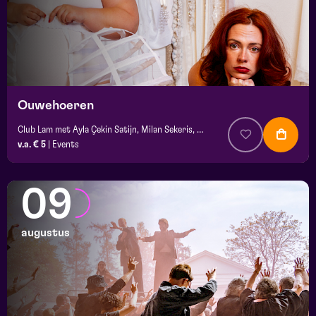
Ouwehoeren
Club Lam met Ayla Çekin Satijn, Milan Sekeris, Dic van Duin, Jean-Baptiste Rey e.a.
v.a. € 5
|
Events
09
augustus