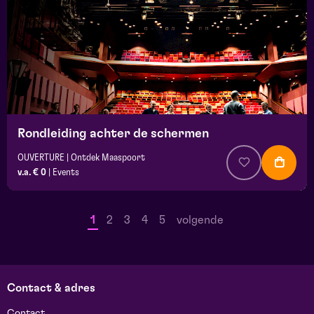
Rondleiding achter de schermen
OUVERTURE | Ontdek Maaspoort
v.a. € 0
|
Events
1
2
3
4
5
volgende
Contact & adres
Contact