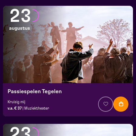
23
augustus
Passiespelen Tegelen
Kruisig mij
v.a. € 37
|
Muziektheater
23