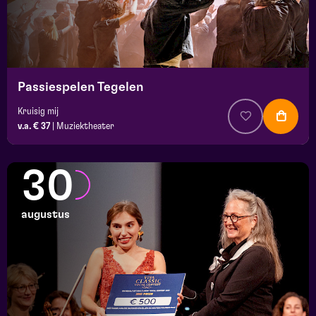
Passiespelen Tegelen
Kruisig mij
v.a. € 37
|
Muziektheater
30
augustus