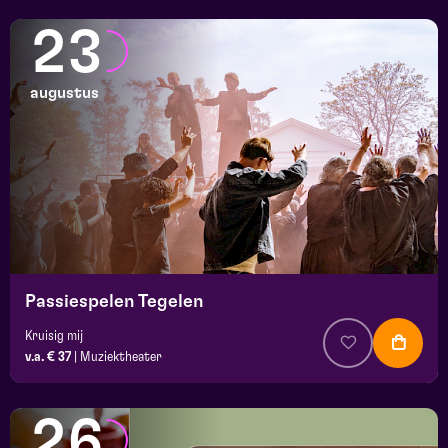
23
augustus
Passiespelen Tegelen
Kruisig mij
v.a. € 37
|
Muziektheater
26