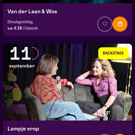
Van der Laan & Woe
Dinsdagmiddag
v.a. € 29
|
Cabaret
11
BACKSTAGE
september
Lampje erop