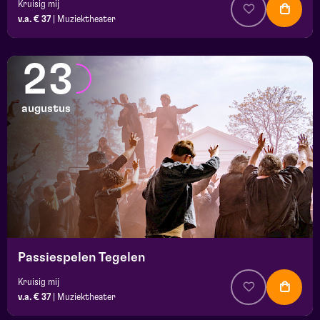
Kruisig mij
v.a. € 37
|
Muziektheater
23
augustus
Passiespelen Tegelen
Kruisig mij
v.a. € 37
|
Muziektheater