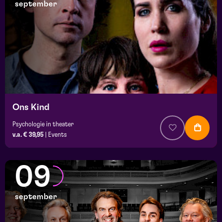
september
Ons Kind
Psychologie in theater
v.a. € 39,95
|
Events
09
september