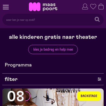
alle kinderen gratis naar theater
kies je bedrag en help mee
Programma
filter
genre
08
BACKSTAGE
series en selecties