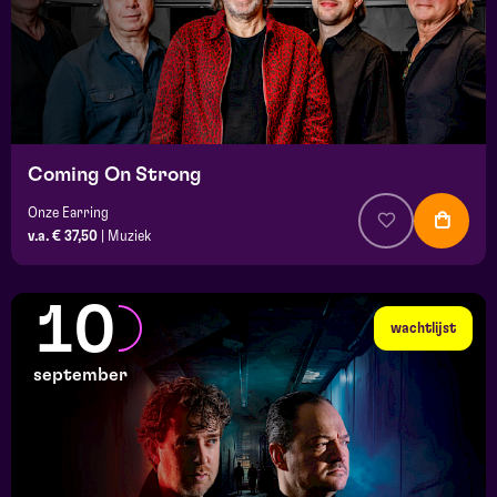
Coming On Strong
Onze Earring
v.a. € 37,50
|
Muziek
10
wachtlijst
september