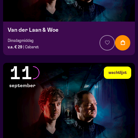
Van der Laan & Woe
Dinsdagmiddag
v.a. € 29
|
Cabaret
11
wachtlijst
september