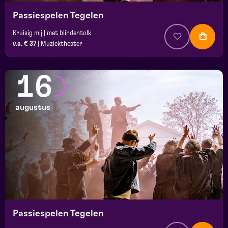
Passiespelen Tegelen
Kruisig mij | met blindentolk
v.a. € 37
|
Muziektheater
16
augustus
Passiespelen Tegelen