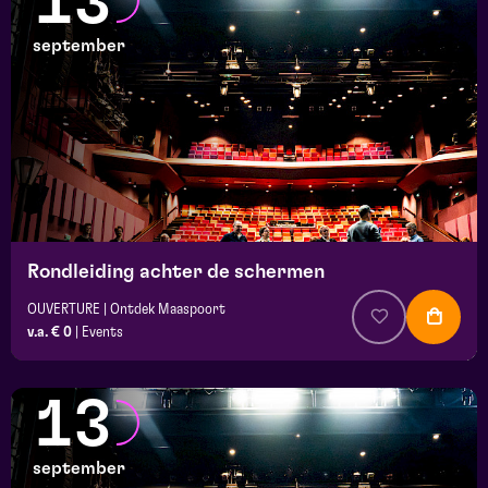
13
september
Rondleiding achter de schermen
OUVERTURE | Ontdek Maaspoort
v.a. € 0
|
Events
13
september