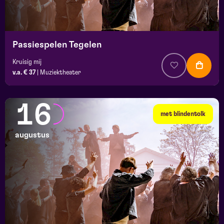
Passiespelen Tegelen
Kruisig mij
v.a. € 37
|
Muziektheater
16
met blindentolk
augustus