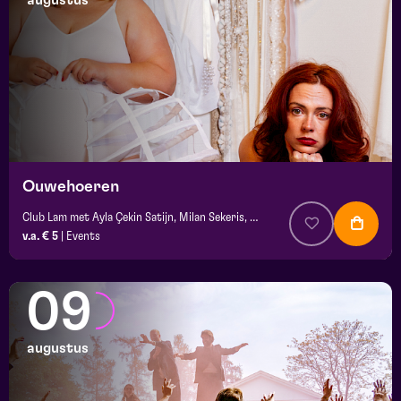
augustus
maand
prijs
locatie
Ouwehoeren
Club Lam met Ayla Çekin Satijn, Milan Sekeris, Dic van Duin, Jean-Baptiste Rey e.a.
v.a. € 5
|
Events
09
augustus