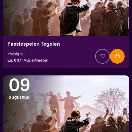
Passiespelen Tegelen
Kruisig mij
v.a. € 37
|
Muziektheater
09
augustus