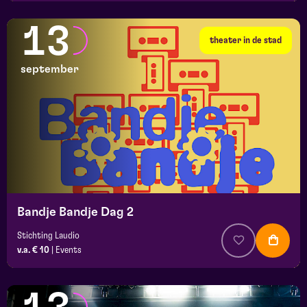
13
theater in de stad
september
Bandje Bandje Dag 2
Stichting Laudio
v.a. € 10
|
Events