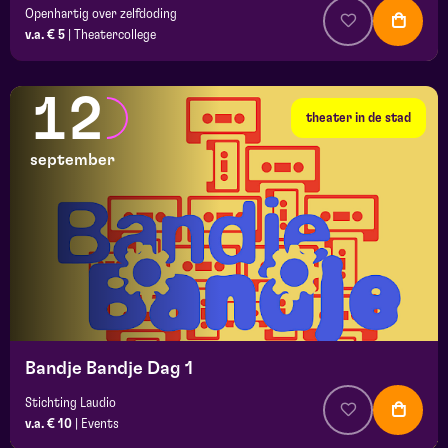
Openhartig over zelfdoding
v.a. € 5
|
Theatercollege
12
theater in de stad
september
Bandje Bandje Dag 1
Stichting Laudio
v.a. € 10
|
Events