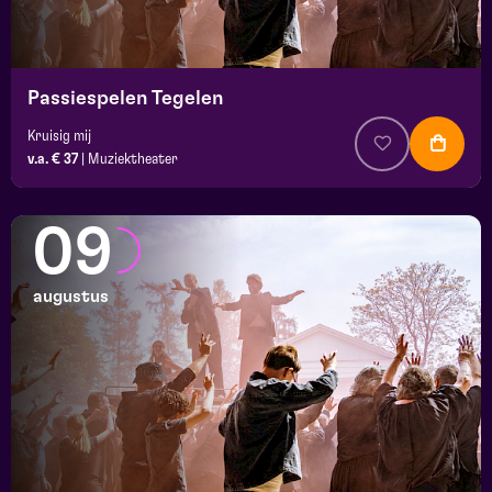
Passiespelen Tegelen
Kruisig mij
v.a. € 37
|
Muziektheater
09
augustus