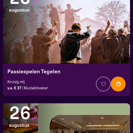
augustus
Passiespelen Tegelen
Kruisig mij
v.a. € 37
|
Muziektheater
26
augustus