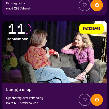
Dinsdagmiddag
v.a. € 29
|
Cabaret
11
BACKSTAGE
september
Lampje erop
Openhartig over zelfdoding
v.a. € 5
|
Theatercollege