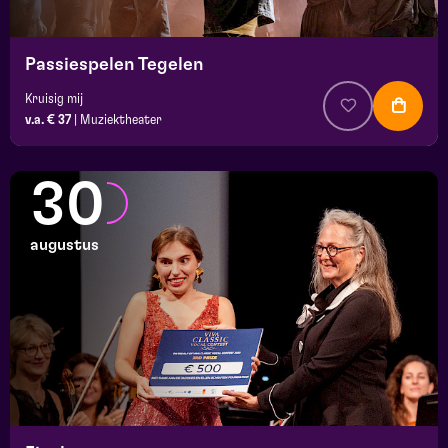
Passiespelen Tegelen
Kruisig mij
v.a. € 37
|
Muziektheater
30
augustus