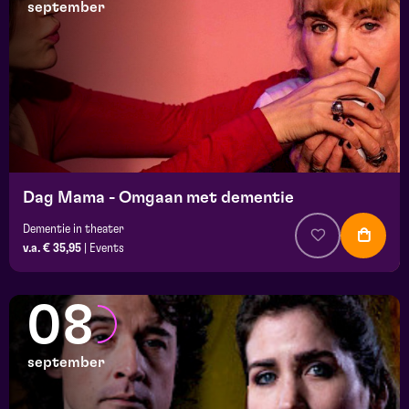
september
Dag Mama - Omgaan met dementie
Dementie in theater
v.a. € 35,95
|
Events
08
september