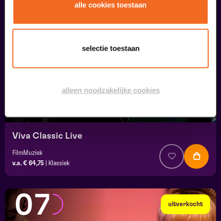
05
alle cookies toestaan
september
selectie toestaan
alleen noodzakelijke cookies
Viva Classic Live
FilmMuziek
v.a. € 64,75
|
Klassiek
07
uitverkocht