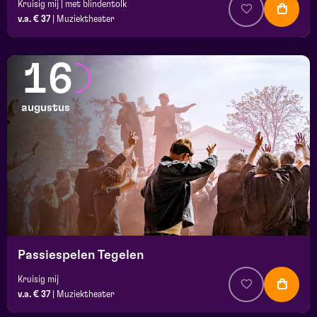
Kruisig mij | met blindentolk
v.a. € 37
|
Muziektheater
16
augustus
Passiespelen Tegelen
Kruisig mij
v.a. € 37
|
Muziektheater