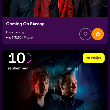
Coming On Strong
Onze Earring
v.a. € 37,50
|
Muziek
10
wachtlijst
september