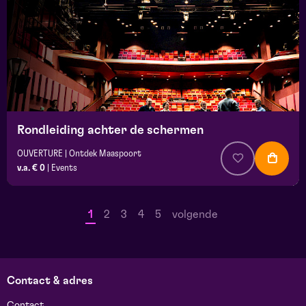
Rondleiding achter de schermen
OUVERTURE | Ontdek Maaspoort
v.a. € 0
|
Events
1
2
3
4
5
volgende
Contact & adres
Contact