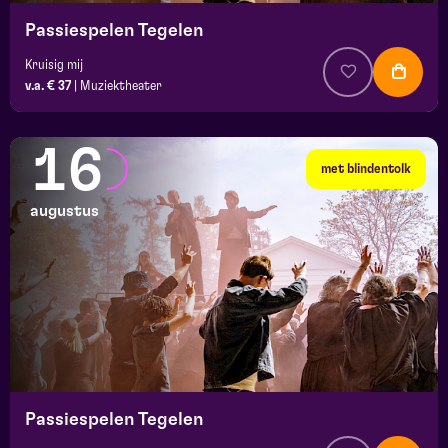
Passiespelen Tegelen
Kruisig mij
v.a. € 37
|
Muziektheater
16
met blindentolk
augustus
Passiespelen Tegelen