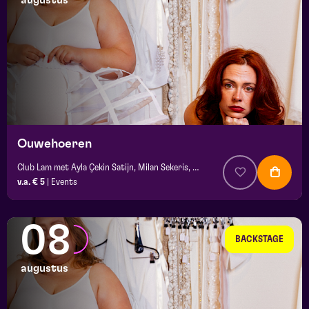
augustus
maand
prijs
locatie
Ouwehoeren
Club Lam met Ayla Çekin Satijn, Milan Sekeris, e.a.
v.a. € 5
|
Events
08
BACKSTAGE
augustus