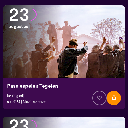
23
augustus
Passiespelen Tegelen
Kruisig mij
v.a. € 37
|
Muziektheater
23