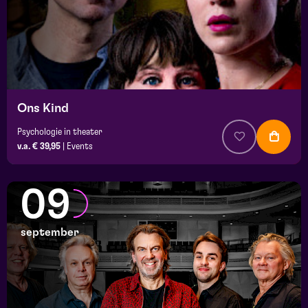
Ons Kind
Psychologie in theater
v.a. € 39,95
|
Events
09
september