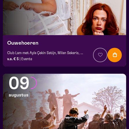
Ouwehoeren
Club Lam met Ayla Çekin Satijn, Milan Sekeris, Dic van Duin, Jean-Baptiste Rey e.a.
v.a. € 5
|
Events
09
augustus