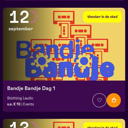
12
theater in de stad
september
Bandje Bandje Dag 1
Stichting Laudio
v.a. € 10
|
Events
theater in de stad