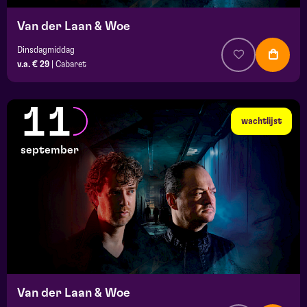
Van der Laan & Woe
Dinsdagmiddag
v.a. € 29
|
Cabaret
11
wachtlijst
september
Van der Laan & Woe