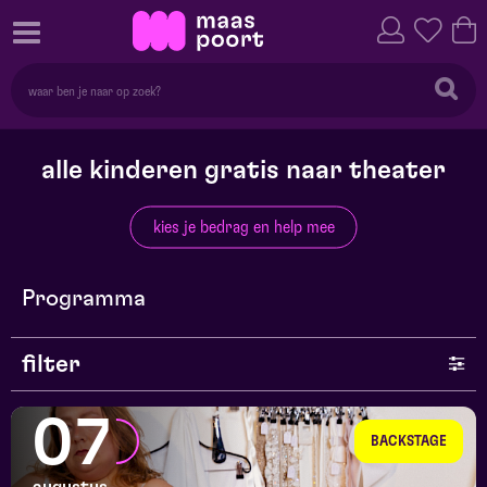
alle kinderen gratis naar theater
kies je bedrag en help mee
Programma
filter
genre
07
BACKSTAGE
series en selecties