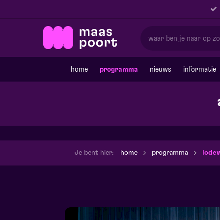
home
programma
nieuws
informatie
Je bent hier:
home
programma
lodew