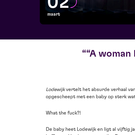
02
maart
“A woman k
Lodewijk
vertelt het absurde verhaal van
opgescheept met een baby op sterk wat
What the fuck?!
De baby heet Lodewijk en ligt al vijftig j