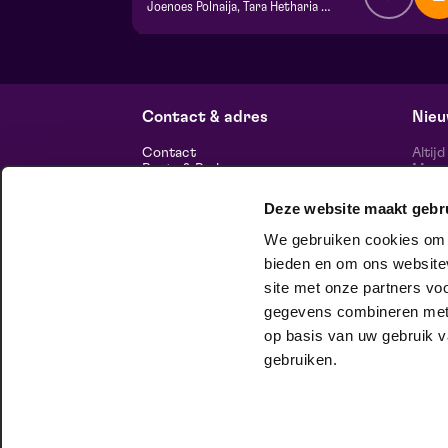
Joenoes Polnaija, Tara Hetharia & Jefta Tanate
v.a. € 21,00
| Toneel
Frans Boermans zaal
do 1 oktober 2026 | 20:15
Contact & adres
Nieu
Contact
Altij
Route & Parkeren
Maasp
voor 
Deze website maakt gebr
Informatie
We gebruiken cookies om c
Over ons
Vacatures
bieden en om ons websitev
Theatertechniek
site met onze partners vo
Duurzaam ondernemen
volg
Privacy
gegevens combineren met a
op basis van uw gebruik v
huisgezelschap
gebruiken.
Bij Club Lam mag je onbeschaamd
jezelf zijn. Meer weten?
Check het hier.