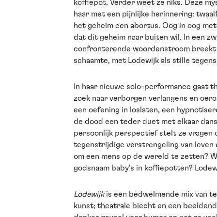
koffiepot. Verder weet ze niks. Deze m
haar met een pijnlijke herinnering: twaal
het geheim een abortus. Oog in oog met 
dat dit geheim naar buiten wil. In een z
confronterende woordenstroom breekt 
schaamte, met Lodewijk als stille tegens
In haar nieuwe solo-performance gaat t
zoek naar verborgen verlangens en oe
een oefening in loslaten, een hypnotiser
de dood een teder duet met elkaar dans
persoonlijk perspectief stelt ze vragen
tegenstrijdige verstrengeling van leven
om een mens op de wereld te zetten? Wa
godsnaam baby’s in koffiepotten? Lodew
Lodewijk
is een bedwelmende mix van te
kunst; theatrale biecht en een beeldend