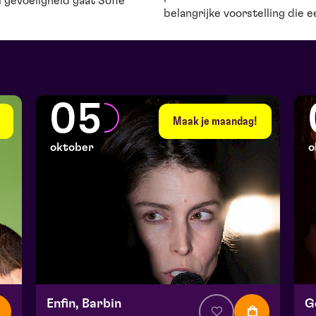
 gevoeligheid gaat Sofie
belangrijke voorstelling die e
05
Maak je maandag!
oktober
o
Enfin, Barbin