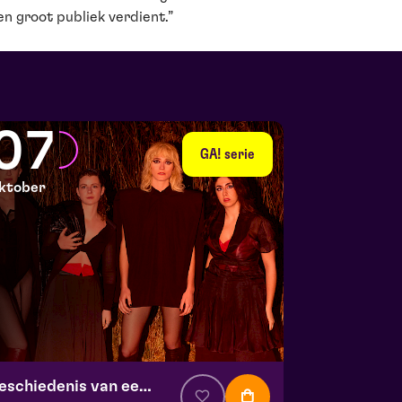
en groot publiek verdient.”
07
GA! serie
ktober
Geschiedenis van een ongeluk