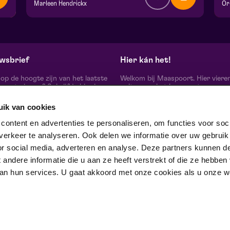
Marleen Hendrickx
v.a. € 15,00
| Toneel
v.
Theater De Garage | Venlo
Fr
ma 5 oktober 2026 | 20:15
wo
wsbrief
Hier kán het!
d op de hoogte zijn van het laatste
Welkom bij Maaspoort. Hier viere
oort nieuws? Schrijf je hier in
cultuur en het leven met een
onze nieuwsbrief.
onvervalst joie de vivre. Onze gas
artiesten, makers, partners en de 
uik van cookies
mensen om ons heen, ervaren hier
echte verschil maak je samen’.
schrijf je in
ontent en advertenties te personaliseren, om functies voor soci
Winnaar van de Red Dot Award B
erkeer te analyseren. Ook delen we informatie over uw gebruik
& Communication Design 2024 in
categorie Corporate Design & Iden
or social media, adverteren en analyse. Deze partners kunnen d
 ons op
ndere informatie die u aan ze heeft verstrekt of die ze hebben
an hun services. U gaat akkoord met onze cookies als u onze web
trotse partner van