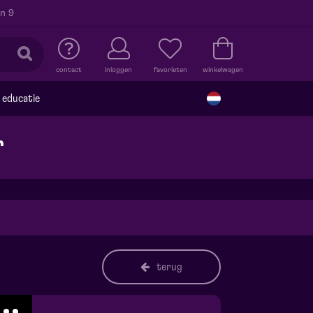
n 9
contact
inloggen
favorieten
winkelwagen
educatie
r
terug