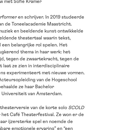
ew met Sofie Kramer
erformer en schrijver. In 2019 studeerde
van de Toneelacademie Maastricht.
 muziek en beeldende kunst ontwikkelde
eldende theatertaal waarin tekst,
d een belangrijke rol spelen. Het
ugkerend thema in haar werk: het
ijd, tegen de zwaartekracht, tegen de
 laat ze zien in interdisciplinaire
ens experimenteert met nieuwe vormen.
Acteursopleiding van de Hogeschool
behaalde ze haar Bachelor
 Universiteit van Amsterdam.
 theaterversie van de korte solo
SCOLD
 het Café Theaterfestival. Ze won er de
haar ijzersterke spel en noemde de
are emotionele ervaring” en “een