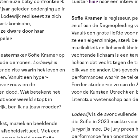
ysterieuze baby confronteert
Luister
hier
naar een intervi
f jaar geleden onderging ze in
Lodewijk realiseert ze zich
Sofie Kramer
is regisseur, p
wart-komische,
ze af aan de Regieopleiding 
ze dwars door haar
Vanuit een grote liefde voor
peler.
ze een eigenzinnige, sterk be
muzikaliteit en lichamelijkhei
heatermaker Sofie Kramer op
vechtende lichaam is een ter
roude demonen.
Lodewijk
is
lichaam dat vecht tegen de t
ende rite waarin het leven en
blik van de ander. Dat gevecht
en. Vanuit een hyper-
performances waarin ze telk
 over rouw en de
Eerder studeerde ze aan de 
 en dood. Wat betekent het
voor de Kunsten Utrecht en 
t voor wereld stopt in
Literatuurwetenschap aan de
ijk, ben ik nu jouw moeder?
Lodewijk
is de avondvullende
die Sofie in 2023 maakte voor
kst, muziek en beeldende
juryprijs mee. De jury prees 
 afscheidsritueel. Met een
performance “een onontkoomb