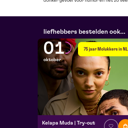
donker gevoel voor humor en net zo veel
liefhebbers bestelden ook...
01
75 jaar Molukkers in NL
oktober
Kelapa Muda | Try-out