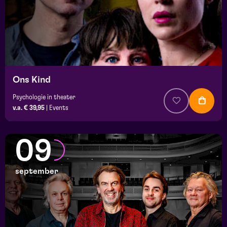
Ons Kind
Psychologie in theater
v.a. € 39,95
|
Events
09
september