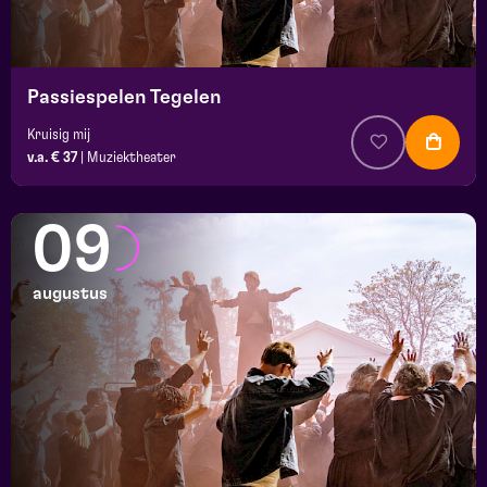
Passiespelen Tegelen
Kruisig mij
v.a. € 37
|
Muziektheater
09
augustus