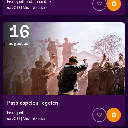
Kruisig mij | met blindentolk
v.a. € 37
|
Muziektheater
16
augustus
Passiespelen Tegelen
Kruisig mij
v.a. € 37
|
Muziektheater