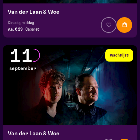
Van der Laan & Woe
Dinsdagmiddag
v.a. € 29
|
Cabaret
11
wachtlijst
september
Van der Laan & Woe