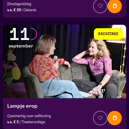
Dinsdagmiddag
v.a. € 29
|
Cabaret
11
BACKSTAGE
september
Lampje erop
Openhartig over zelfdoding
v.a. € 5
|
Theatercollege