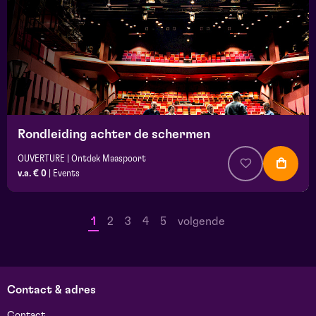
Rondleiding achter de schermen
OUVERTURE | Ontdek Maaspoort
v.a. € 0
|
Events
1
2
3
4
5
volgende
Contact & adres
Contact