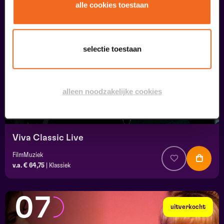
05
alle cookies toestaan
september
selectie toestaan
alleen noodzakelijke cookies
Viva Classic Live
FilmMuziek
v.a. € 64,75
|
Klassiek
07
uitverkocht