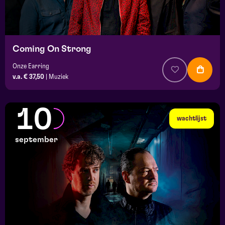
Coming On Strong
Onze Earring
v.a. € 37,50
|
Muziek
10
wachtlijst
september