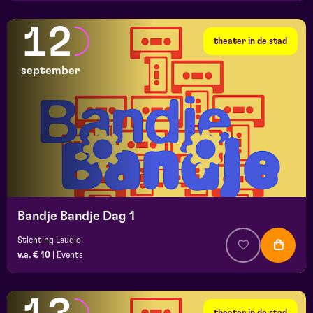
12
theater in de stad
september
Bandje Bandje Dag 1
Stichting Laudio
v.a. € 10
|
Events
theater in de stad