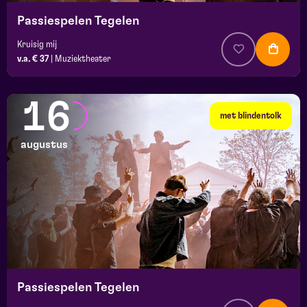
Passiespelen Tegelen
Kruisig mij
v.a. € 37
|
Muziektheater
16
met blindentolk
augustus
Passiespelen Tegelen