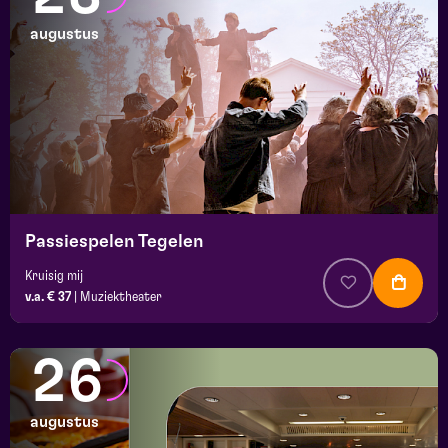
augustus
Passiespelen Tegelen
Kruisig mij
v.a. € 37
|
Muziektheater
26
augustus