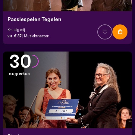
Passiespelen Tegelen
Kruisig mij
v.a. € 37
|
Muziektheater
30
augustus