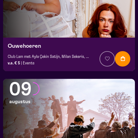
Ouwehoeren
Club Lam met Ayla Çekin Satijn, Milan Sekeris, Dic van Duin, Jean-Baptiste Rey e.a.
v.a. € 5
|
Events
09
augustus