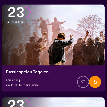
23
augustus
Passiespelen Tegelen
Kruisig mij
v.a. € 37
|
Muziektheater
23