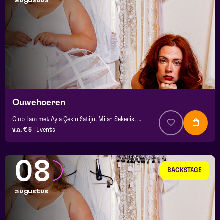
augustus
maand
prijs
locatie
Ouwehoeren
Club Lam met Ayla Çekin Satijn, Milan Sekeris, e.a.
v.a. € 5
|
Events
08
BACKSTAGE
augustus