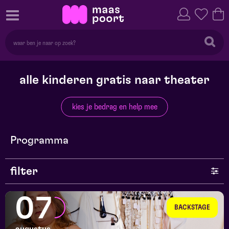
alle kinderen gratis naar theater
kies je bedrag en help mee
Programma
filter
genre
07
BACKSTAGE
series en selecties