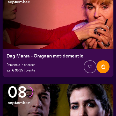
september
Dag Mama - Omgaan met dementie
Dementie in theater
v.a. € 35,95
|
Events
08
september