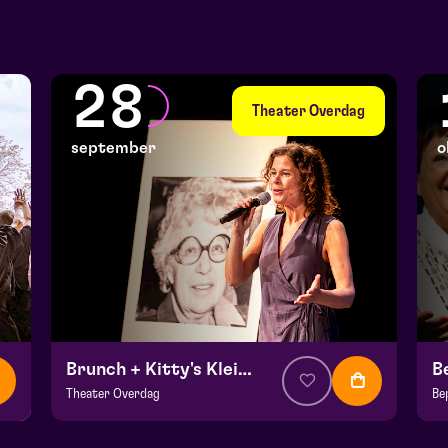
28
Theater Overdag
september
o
Brunch + Kitty's Kleinkunstcafé
B
Theater Overdag
Be
v.a. € 24,50
| Muziektheater
v.