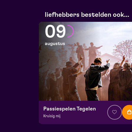
liefhebbers bestelden ook...
09
augustus
Passiespelen Tegelen
Kruisig mij
v.a. € 37,00
| Muziektheater