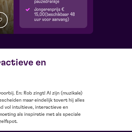
pauzedrankje
Jongerenprijs €
15,00(beschikbaar 48
uur voor aanvang)
ractieve en
elfspot.