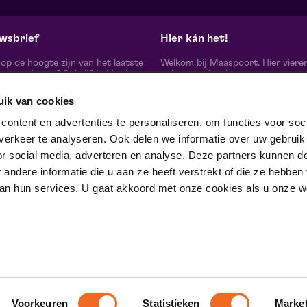
Maaspoort
He
ma 28 september 2026 | 10:00
do
wsbrief
Hier kán het!
d op de hoogte zijn van het laatste
Welkom bij Maaspoort. Hier viere
oort nieuws? Schrijf je hier in
cultuur en het leven met een
onze nieuwsbrief.
onvervalst joie de vivre. Onze gas
artiesten, makers, partners en de 
uik van cookies
mensen om ons heen, ervaren hier
echte verschil maak je samen’.
schrijf je in
ontent en advertenties te personaliseren, om functies voor soci
Winnaar van de Red Dot Award B
erkeer te analyseren. Ook delen we informatie over uw gebruik
& Communication Design 2024 in
categorie Corporate Design & Iden
or social media, adverteren en analyse. Deze partners kunnen d
 ons op
ndere informatie die u aan ze heeft verstrekt of die ze hebben
an hun services. U gaat akkoord met onze cookies als u onze web
trotse partner van
Voorkeuren
Statistieken
Marke
D