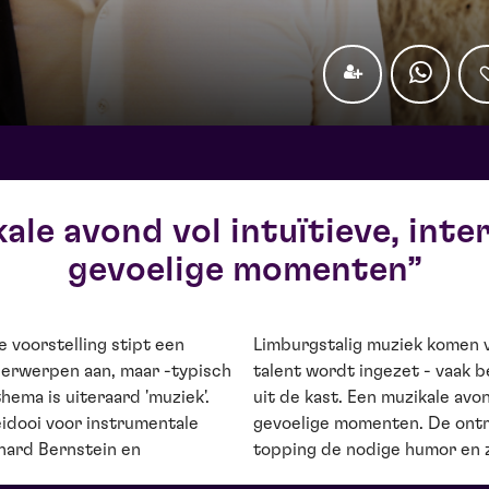
ale avond vol intuïtieve, inte
gevoelige momenten
e voorstelling stipt een
 zingt! Al zijn (muzikale)
derwerpen aan, maar -typisch
aar eindelijk tovert hij alles
hema is uiteraard 'muziek'.
tuïtieve, interactieve en
eidooi voor instrumentale
spiratie met als speciale
onard Bernstein en
topping de nodige humor en z