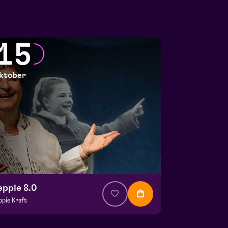
15
ktober
eppie 8.0
ppie Kraft
a. € 31,00
| Muziektheater