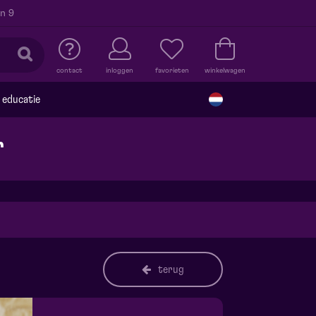
n 9
contact
inloggen
favorieten
winkelwagen
educatie
r
terug