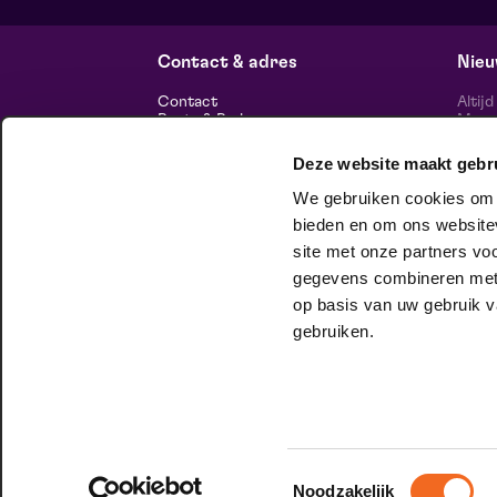
De Doolhof | Tegelen
zo 9 augustus 2026 | 13:00
Contact & adres
Nieu
Contact
Altij
Route & Parkeren
Maasp
voor 
Deze website maakt gebr
Informatie
We gebruiken cookies om c
Over ons
Vacatures
bieden en om ons websitev
Theatertechniek
site met onze partners vo
Duurzaam ondernemen
volg
Privacy
gegevens combineren met a
op basis van uw gebruik v
huisgezelschap
gebruiken.
Bij Club Lam mag je onbeschaamd
jezelf zijn. Meer weten?
Check het hier.
Toestemmingsselectie
Noodzakelijk
© 2026 Maaspoort |
Website by Itix