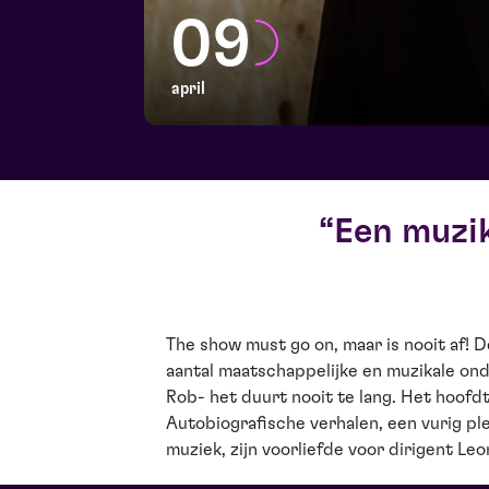
09
april
Een muzik
The show must go on, maar is nooit af! D
Limburgstalig muziek komen voorbij. En: Rob
aantal maatschappelijke en muzikale on
talent wordt ingezet - vaak bescheiden m
Rob- het duurt nooit te lang. Het hoofdt
uit de kast. Een muzikale avond vol in
Autobiografische verhalen, een vurig pl
gevoelige momenten. De ontmoeting als in
muziek, zijn voorliefde voor dirigent Le