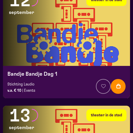
12
september
Bandje Bandje Dag 1
Stichting Laudio
v.a. € 10
|
Events
13
theater in de stad
september