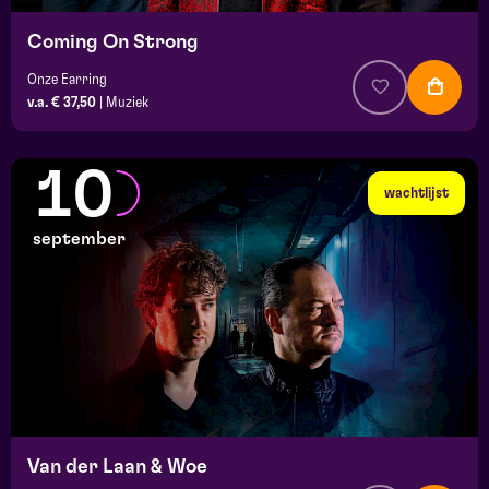
Coming On Strong
Onze Earring
v.a. € 37,50
|
Muziek
10
wachtlijst
september
Van der Laan & Woe