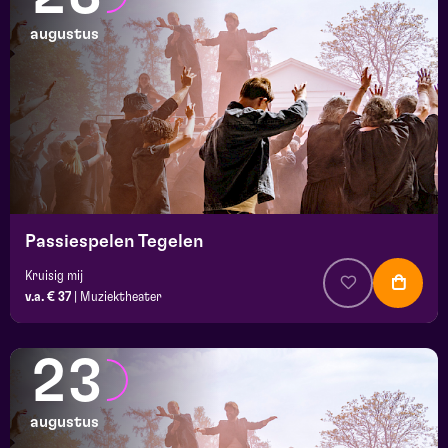
augustus
Passiespelen Tegelen
Kruisig mij
v.a. € 37
|
Muziektheater
23
augustus