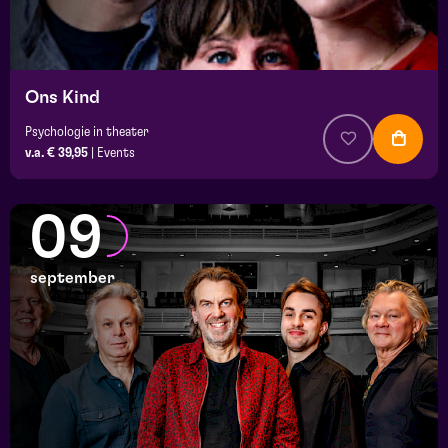
Ons Kind
Psychologie in theater
v.a. € 39,95
|
Events
09
september