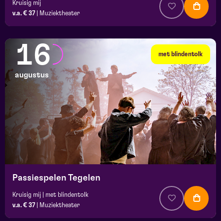
Kruisig mij
v.a. € 37
|
Muziektheater
16
met blindentolk
augustus
Passiespelen Tegelen
Kruisig mij | met blindentolk
v.a. € 37
|
Muziektheater