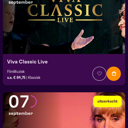
september
Viva Classic Live
FilmMuziek
v.a. € 64,75
|
Klassiek
07
uitverkocht
september