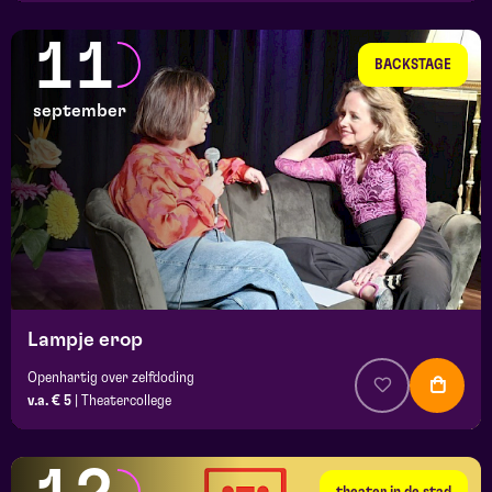
11
BACKSTAGE
september
Lampje erop
Openhartig over zelfdoding
v.a. € 5
|
Theatercollege
theater in de stad