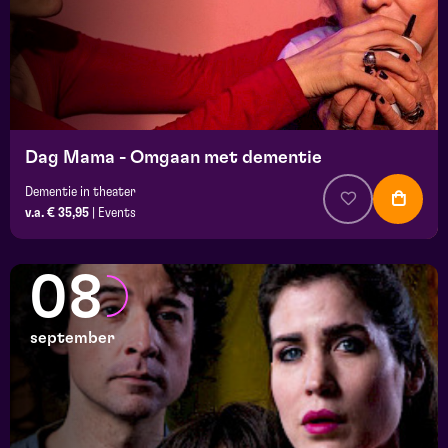
Dag Mama - Omgaan met dementie
Dementie in theater
v.a. € 35,95
|
Events
08
september