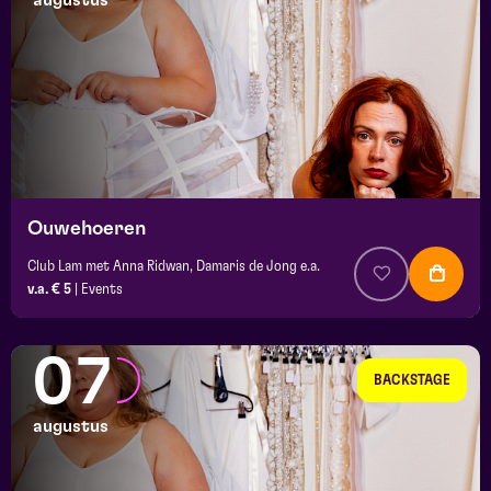
augustus
maand
prijs
locatie
Ouwehoeren
Club Lam met Anna Ridwan, Damaris de Jong e.a.
v.a. € 5
|
Events
07
BACKSTAGE
augustus