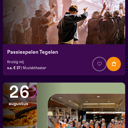
Passiespelen Tegelen
Kruisig mij
v.a. € 37
|
Muziektheater
26
augustus