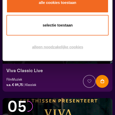
04
alle cookies toestaan
september
selectie toestaan
alleen noodzakelijke cookies
Viva Classic Live
FilmMuziek
v.a. € 64,75
|
Klassiek
05