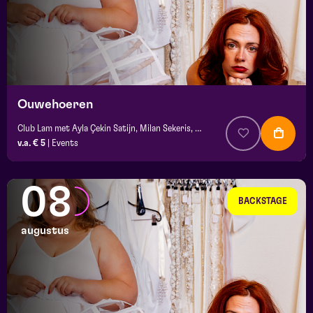
Ouwehoeren
Club Lam met Ayla Çekin Satijn, Milan Sekeris, e.a.
v.a. € 5
|
Events
08
BACKSTAGE
augustus