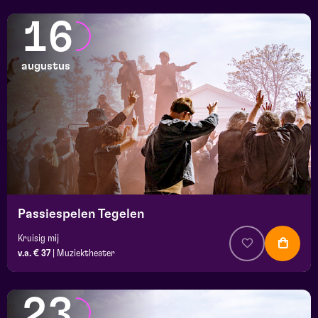
16
augustus
Passiespelen Tegelen
Kruisig mij
v.a. € 37
|
Muziektheater
23