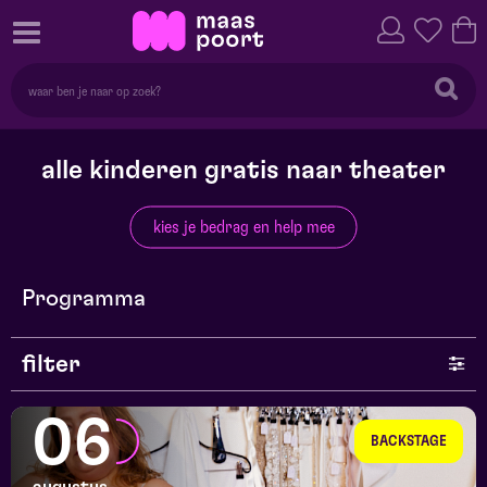
alle kinderen gratis naar theater
kies je bedrag en help mee
Programma
filter
genre
06
BACKSTAGE
series en selecties