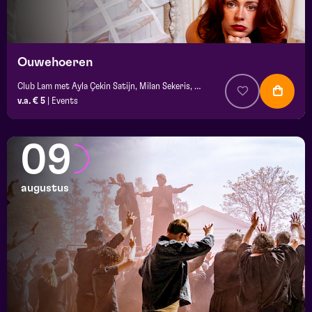
Ouwehoeren
Club Lam met Ayla Çekin Satijn, Milan Sekeris, Dic van Duin, Jean-Baptiste Rey e.a.
v.a. € 5
|
Events
09
augustus