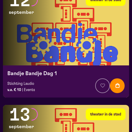
12
september
Bandje Bandje Dag 1
Stichting Laudio
v.a. € 10
|
Events
13
theater in de stad
september