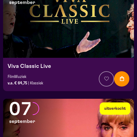
september
Viva Classic Live
FilmMuziek
v.a. € 64,75
|
Klassiek
07
uitverkocht
september