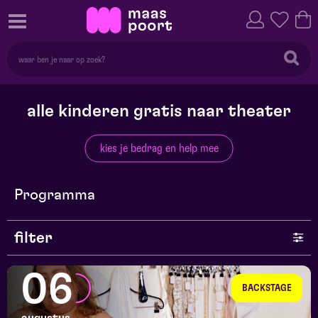
alle kinderen gratis naar theater
kies je bedrag en help mee
Programma
filter
genre
06
BACKSTAGE
series en selecties