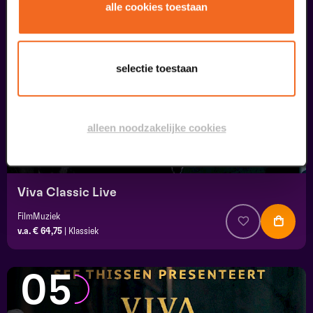
04
alle cookies toestaan
september
selectie toestaan
alleen noodzakelijke cookies
Viva Classic Live
FilmMuziek
v.a. € 64,75
|
Klassiek
05