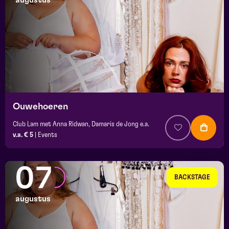
augustus
maand
prijs
locatie
Ouwehoeren
Club Lam met Anna Ridwan, Damaris de Jong e.a.
v.a. € 5
|
Events
07
BACKSTAGE
augustus