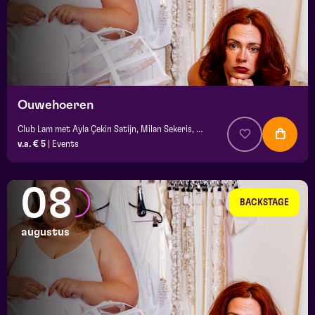
Ouwehoeren
Club Lam met Ayla Çekin Satijn, Milan Sekeris, e.a.
v.a. € 5
|
Events
08
BACKSTAGE
augustus