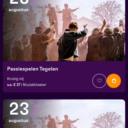
augustus
Passiespelen Tegelen
Kruisig mij
v.a. € 37
|
Muziektheater
23
augustus