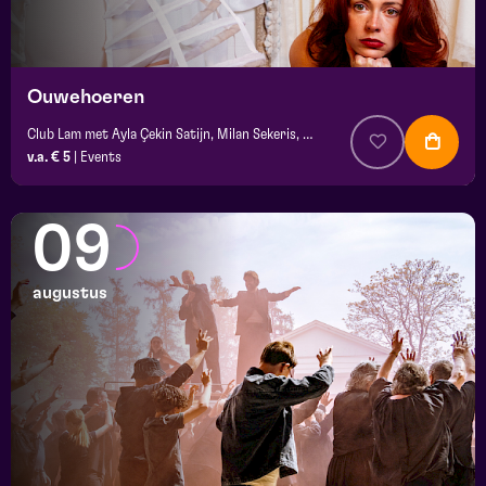
Ouwehoeren
Club Lam met Ayla Çekin Satijn, Milan Sekeris, Dic van Duin, Jean-Baptiste Rey e.a.
v.a. € 5
|
Events
09
augustus