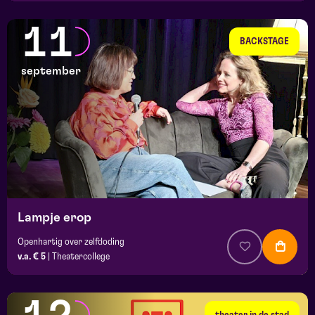
11
BACKSTAGE
september
Lampje erop
Openhartig over zelfdoding
v.a. € 5
|
Theatercollege
theater in de stad