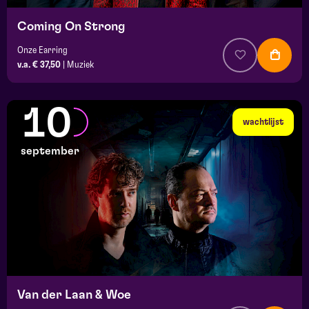
Coming On Strong
Onze Earring
v.a. € 37,50
|
Muziek
10
wachtlijst
september
Van der Laan & Woe