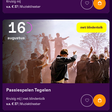
Kruisig mij
v.a. € 37
|
Muziektheater
16
met blindentolk
augustus
Passiespelen Tegelen
Kruisig mij | met blindentolk
v.a. € 37
|
Muziektheater