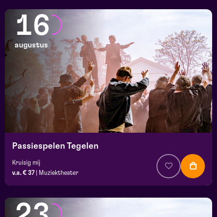
16
augustus
Passiespelen Tegelen
Kruisig mij
v.a. € 37
|
Muziektheater
23