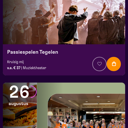
Passiespelen Tegelen
Kruisig mij
v.a. € 37
|
Muziektheater
26
augustus