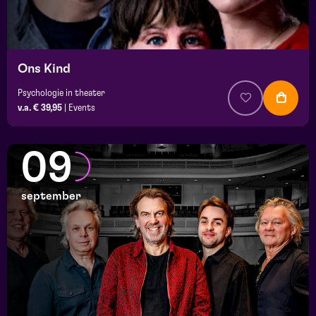
Ons Kind
Psychologie in theater
v.a. € 39,95
|
Events
09
september