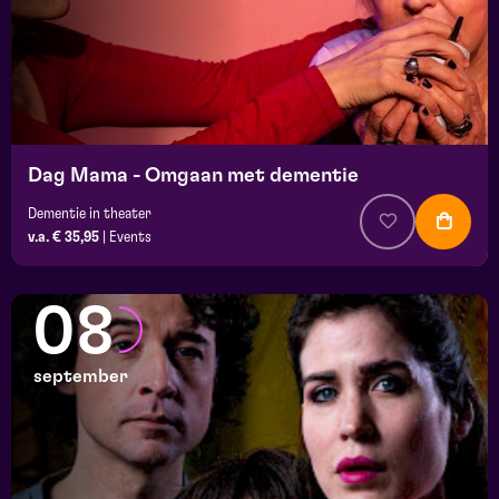
Dag Mama - Omgaan met dementie
Dementie in theater
v.a. € 35,95
|
Events
08
september