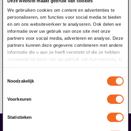
Deze website maakt gebruik van cookies
start vrije verkoop
We gebruiken cookies om content en advertenties te
Woensdag 3 juni 2026 | 16.00 uur
personaliseren, om functies voor social media te bieden
en om ons websiteverkeer te analyseren. Ook delen we
bekijk hier alle voorstellingen in het programma
informatie over uw gebruik van onze site met onze
partners voor social media, adverteren en analyse. Deze
partners kunnen deze gegevens combineren met andere
informatie die u aan ze heeft verstrekt of die ze hebben
verzameld op basis van uw gebruik van hun services. U
gaat akkoord met onze cookies als u onze website blijft
gebruiken.
Toestemmingsselectie
Noodzakelijk
Voorkeuren
Statistieken
liefhebbers bestelden ook...