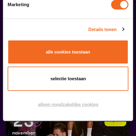
18
Marketing
november
Details tonen
alle cookies toestaan
selectie toestaan
Recirquel
Paradisum
v.a. € 44,50
| Show
alleen noodzakelijke cookies
23
reprise
november