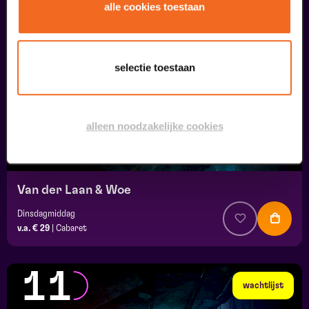
10
alle cookies toestaan
wachtlijst
september
selectie toestaan
alleen noodzakelijke cookies
Van der Laan & Woe
Dinsdagmiddag
v.a. € 29
|
Cabaret
11
wachtlijst