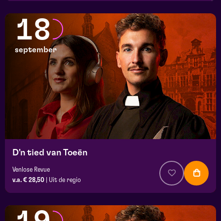
18
september
D'n tied van Toeën
Venlose Revue
v.a. € 28,50
|
Uit de regio