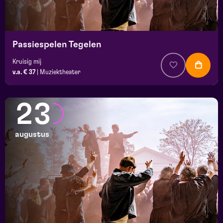
Passiespelen Tegelen
Kruisig mij
v.a. € 37
|
Muziektheater
23
augustus