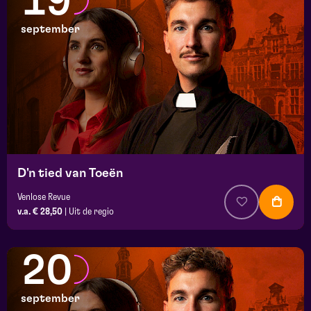
19
september
D'n tied van Toeën
Venlose Revue
v.a. € 28,50
|
Uit de regio
20
september