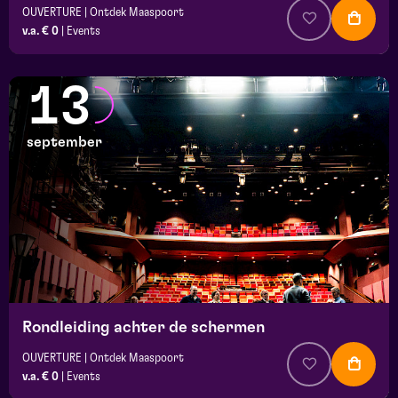
OUVERTURE | Ontdek Maaspoort
v.a. € 0
|
Events
13
september
Rondleiding achter de schermen
OUVERTURE | Ontdek Maaspoort
v.a. € 0
|
Events