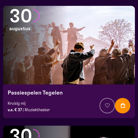
30
augustus
Passiespelen Tegelen
Kruisig mij
v.a. € 37
|
Muziektheater
30