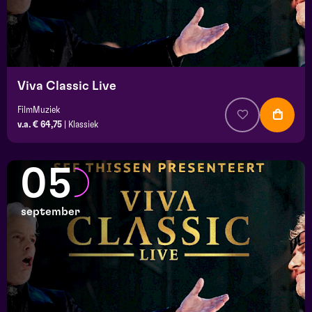
Viva Classic Live
FilmMuziek
v.a. € 64,75
|
Klassiek
05
september