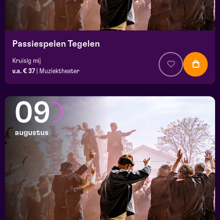
Passiespelen Tegelen
Kruisig mij
v.a. € 37
|
Muziektheater
09
augustus