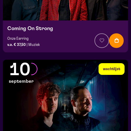
Coming On Strong
Onze Earring
v.a. € 37,50
|
Muziek
10
wachtlijst
september