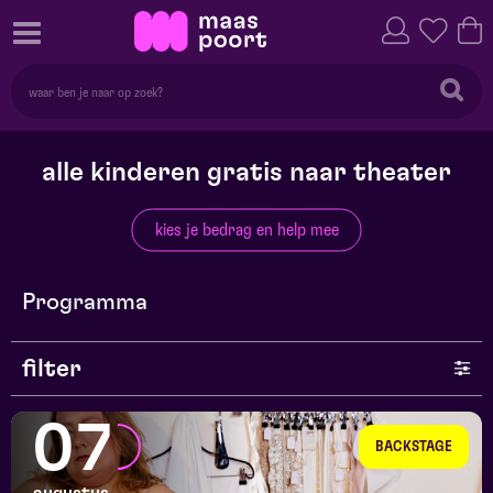
alle kinderen gratis naar theater
kies je bedrag en help mee
Programma
filter
genre
07
BACKSTAGE
series en selecties