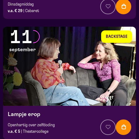
Dinsdagmiddag
v.a. € 29
|
Cabaret
11
BACKSTAGE
september
Lampje erop
Openhartig over zelfdoding
v.a. € 5
|
Theatercollege