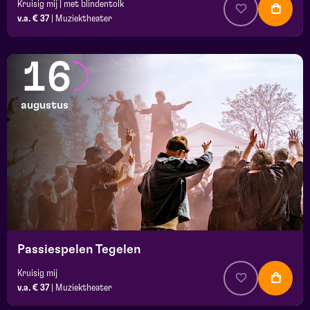
Kruisig mij | met blindentolk
v.a. € 37
|
Muziektheater
16
augustus
Passiespelen Tegelen
Kruisig mij
v.a. € 37
|
Muziektheater