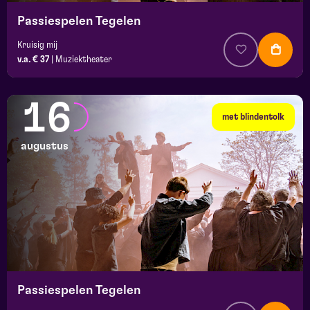
Passiespelen Tegelen
Kruisig mij
v.a. € 37
|
Muziektheater
16
met blindentolk
augustus
Passiespelen Tegelen