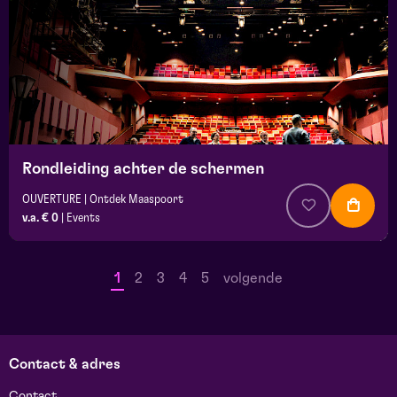
Rondleiding achter de schermen
OUVERTURE | Ontdek Maaspoort
v.a. € 0
|
Events
1
2
3
4
5
volgende
Contact & adres
Contact