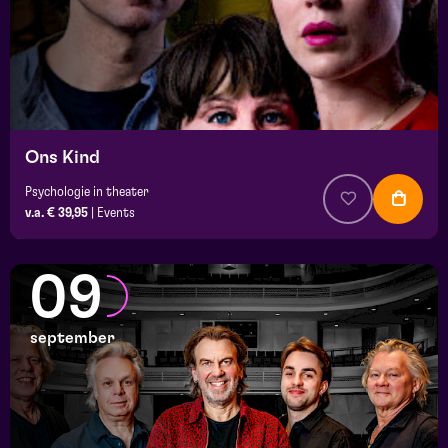
Ons Kind
Psychologie in theater
v.a. € 39,95
|
Events
09
september