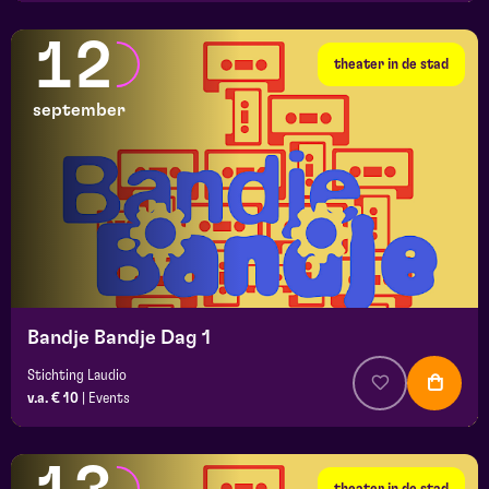
12
theater in de stad
september
Bandje Bandje Dag 1
Stichting Laudio
v.a. € 10
|
Events
theater in de stad