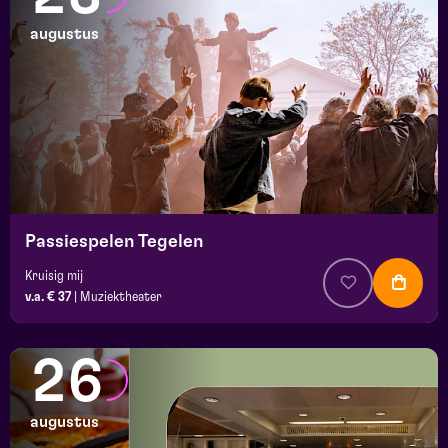
augustus
Passiespelen Tegelen
Kruisig mij
v.a. € 37
|
Muziektheater
26
augustus