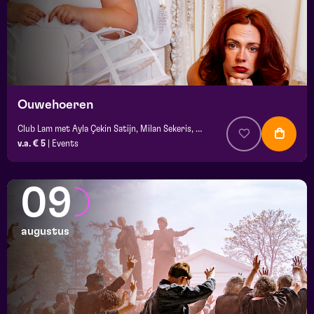
Ouwehoeren
Club Lam met Ayla Çekin Satijn, Milan Sekeris, Dic van Duin, Jean-Baptiste Rey e.a.
v.a. € 5
|
Events
09
augustus