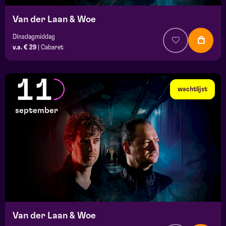
Van der Laan & Woe
Dinsdagmiddag
v.a. € 29
|
Cabaret
11
wachtlijst
september
Van der Laan & Woe