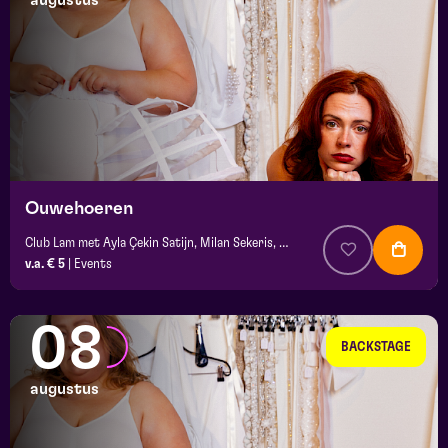
augustus
maand
prijs
locatie
Ouwehoeren
Club Lam met Ayla Çekin Satijn, Milan Sekeris, e.a.
v.a. € 5
|
Events
08
BACKSTAGE
augustus