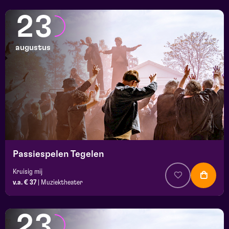
23
augustus
Passiespelen Tegelen
Kruisig mij
v.a. € 37
|
Muziektheater
23