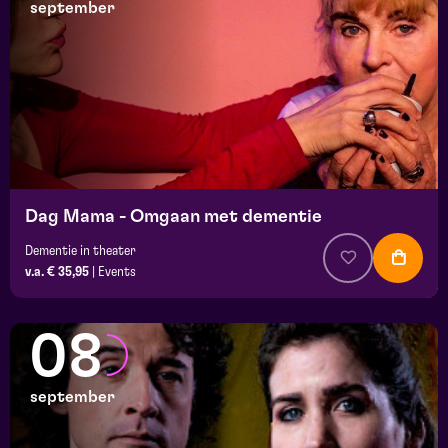
september
Dag Mama - Omgaan met dementie
Dementie in theater
v.a. € 35,95
|
Events
08
september