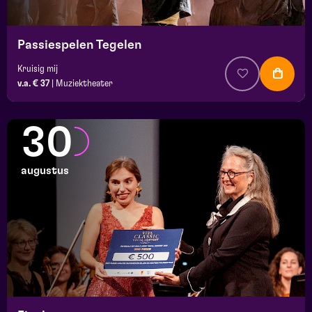
Passiespelen Tegelen
Kruisig mij
v.a. € 37
|
Muziektheater
30
augustus