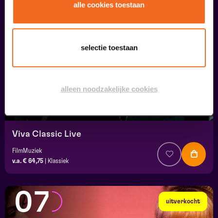
05
alle cookies toestaan
september
selectie toestaan
alleen noodzakelijke cookies
Viva Classic Live
FilmMuziek
v.a. € 64,75
|
Klassiek
07
uitverkocht