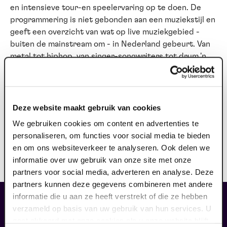
en intensieve tour-en speelervaring op te doen. De
programmering is niet gebonden aan een muziekstijl en
geeft een overzicht van wat op live muziekgebied -
buiten de mainstream om - in Nederland gebeurt. Van
metal tot hiphop, van singer-songwriters tot drum 'n
bass, van rock tot blues; bijna elk genre is
vertegenwoordigd. Jaarlijks vindt er een
selectieprocedure plaats. Acts die willen meetouren
met de Popronde kunnen zich vanaf 1 december
Deze website maakt gebruik van cookies
aanmelden. Vervolgens buigt een selectiecommissie
We gebruiken cookies om content en advertenties te
zich over alle aanmeldingen en selecteert daar de ca
personaliseren, om functies voor social media te bieden
100 acts uit de meer dan 1000 aanmeldingen, die dat
en om ons websiteverkeer te analyseren. Ook delen we
jaar onderdeel zijn van de programmering. De
informatie over uw gebruik van onze site met onze
Popronde is een showcasefestival en geen wedstrijd.
partners voor social media, adverteren en analyse. Deze
partners kunnen deze gegevens combineren met andere
informatie die u aan ze heeft verstrekt of die ze hebben
liefhebbers bestelden ook...
verzameld op basis van uw gebruik van hun services. U
gaat akkoord met onze cookies als u onze website blijft