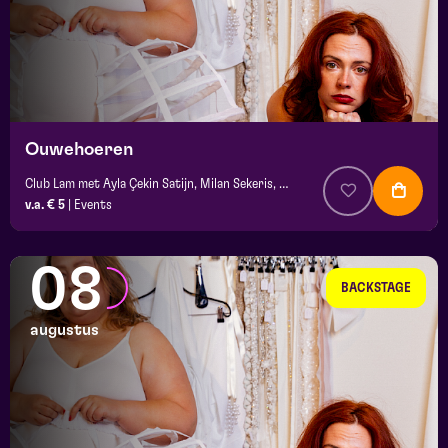
Ouwehoeren
Club Lam met Ayla Çekin Satijn, Milan Sekeris, e.a.
v.a. € 5
|
Events
08
BACKSTAGE
augustus