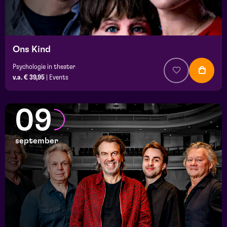
Ons Kind
Psychologie in theater
v.a. € 39,95
|
Events
09
september