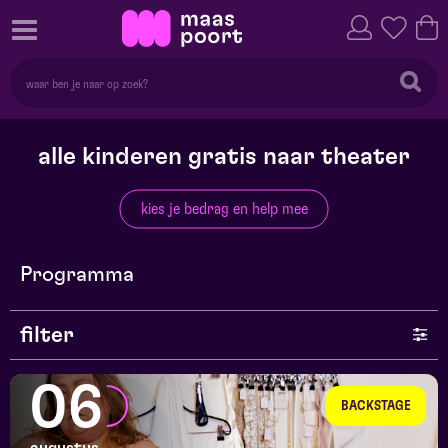
alle kinderen gratis naar theater
kies je bedrag en help mee
Programma
filter
genre
06
BACKSTAGE
series en selecties