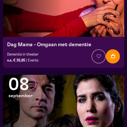
Dag Mama - Omgaan met dementie
Dementie in theater
v.a. € 35,95
|
Events
08
september