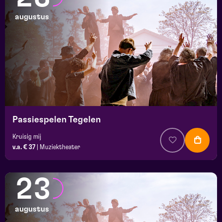
augustus
Passiespelen Tegelen
Kruisig mij
v.a. € 37
|
Muziektheater
23
augustus