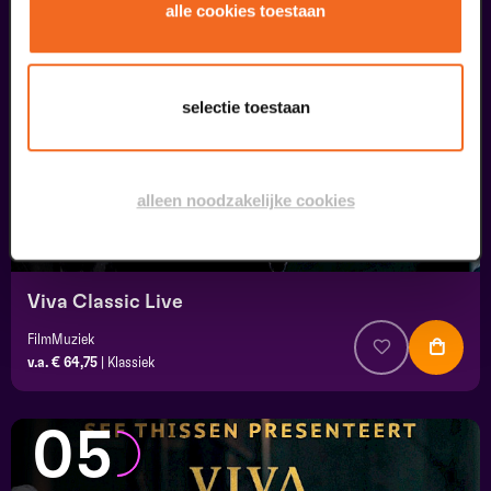
04
alle cookies toestaan
september
selectie toestaan
alleen noodzakelijke cookies
Viva Classic Live
FilmMuziek
v.a. € 64,75
|
Klassiek
05