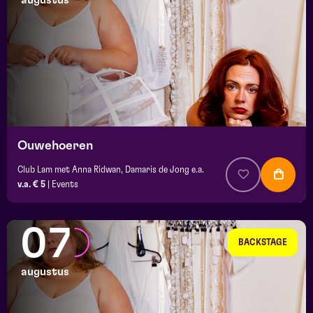
augustus
maand
prijs
locatie
Ouwehoeren
Club Lam met Anna Ridwan, Damaris de Jong e.a.
v.a. € 5
|
Events
07
BACKSTAGE
augustus