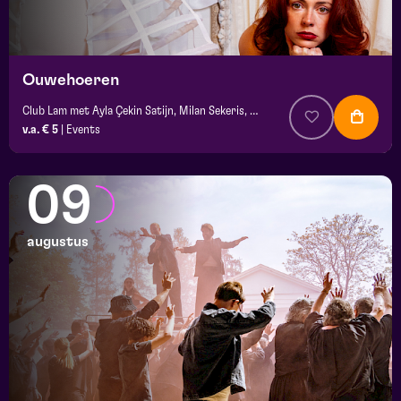
Ouwehoeren
Club Lam met Ayla Çekin Satijn, Milan Sekeris, Dic van Duin, Jean-Baptiste Rey e.a.
v.a. € 5
|
Events
09
augustus