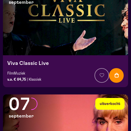
september
Viva Classic Live
FilmMuziek
v.a. € 64,75
|
Klassiek
07
uitverkocht
september