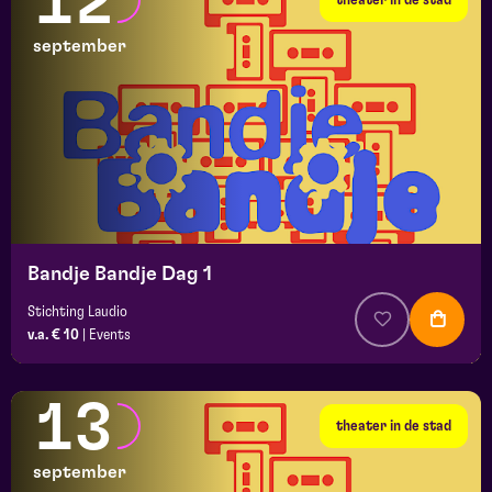
12
september
Bandje Bandje Dag 1
Stichting Laudio
v.a. € 10
|
Events
13
theater in de stad
september