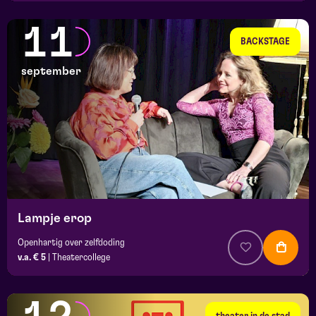
11
BACKSTAGE
september
Lampje erop
Openhartig over zelfdoding
v.a. € 5
|
Theatercollege
theater in de stad