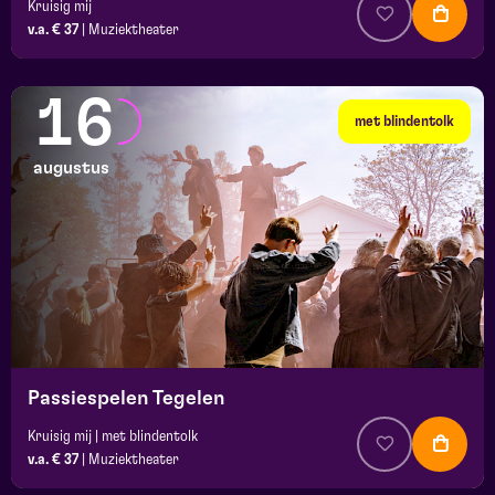
Kruisig mij
v.a. € 37
|
Muziektheater
16
met blindentolk
augustus
Passiespelen Tegelen
Kruisig mij | met blindentolk
v.a. € 37
|
Muziektheater