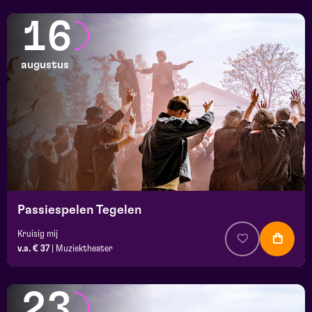
16
augustus
Passiespelen Tegelen
Kruisig mij
v.a. € 37
|
Muziektheater
23