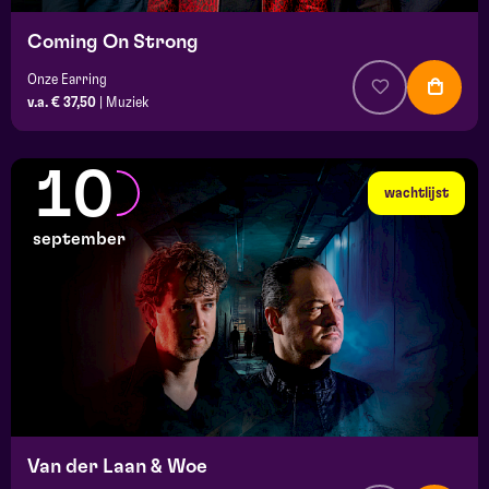
Coming On Strong
Onze Earring
v.a. € 37,50
|
Muziek
10
wachtlijst
september
Van der Laan & Woe