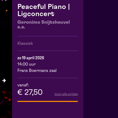
Peaceful Piano |
Ligconcert
Geronimo Snijtsheuvel
e.a.
Klassiek
zo 19 april 2026
14:00 uur
Frans Boermans zaal
vanaf:
€ 27,50
toon alle prijzen