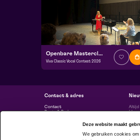
Openbare Masterclass
Viva Classic Vocal Contest 2026
v.a. € 0,00
| Klassiek
Frans Boermans zaal
za 29 augustus 2026 | 14:00
Contact & adres
Nieu
Contact
Altij
Route & Parkeren
Maasp
voor 
Deze website maakt gebr
Informatie
We gebruiken cookies om c
Over ons