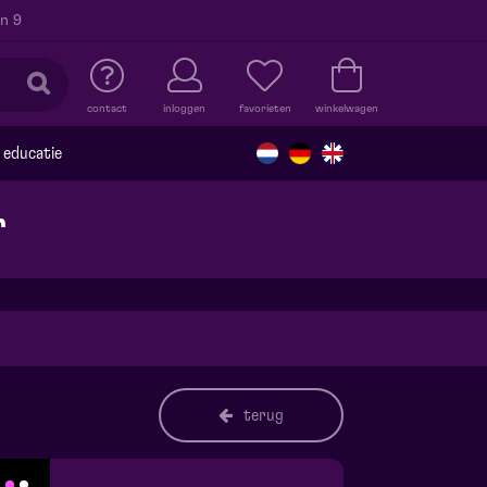
n 9
contact
inloggen
favorieten
winkelwagen
educatie
r
terug