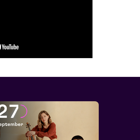
27
eptember