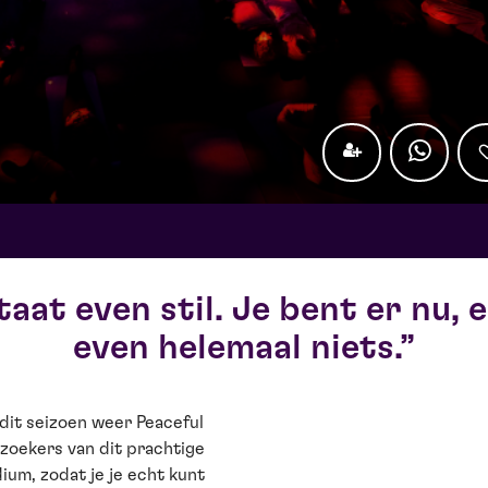
taat even stil. Je bent er nu, 
even helemaal niets.
dit seizoen weer Peaceful
zoekers van dit prachtige
dium, zodat je je echt kunt