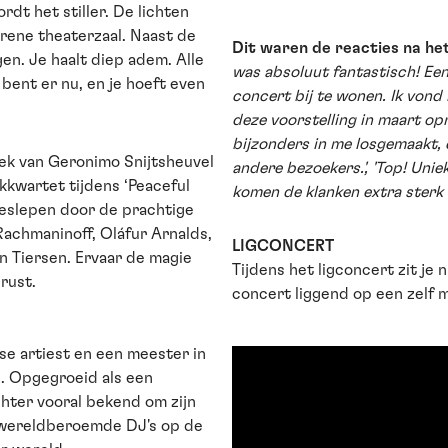
dt het stiller. De lichten
erene theaterzaal. Naast de
Dit waren de reacties na het
gen. Je haalt diep adem. Alle
was absoluut fantastisch! Een
e bent er nu, en je hoeft even
concert bij te wonen. Ik vond
deze voorstelling in maart op
bijzonders in me losgemaakt, e
ek van Geronimo Snijtsheuvel
andere bezoekers.', 'Top! Unie
kkwartet tijdens ‘Peaceful
komen de klanken extra sterk 
meeslepen door de prachtige
Rachmaninoff, Oláfur Arnalds,
LIGCONCERT
n Tiersen. Ervaar de magie
Tijdens het ligconcert zit je 
rust.
concert liggend op een zelf 
se artiest en een meester in
. Opgegroeid als een
echter vooral bekend om zijn
ereldberoemde DJ's op de