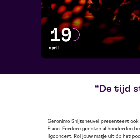
19
april
De tijd s
Geronimo Snijtsheuvel presenteert ook 
Piano. Eerdere genoten al honderden be
ligconcert. Rol jouw matje uit óp het po