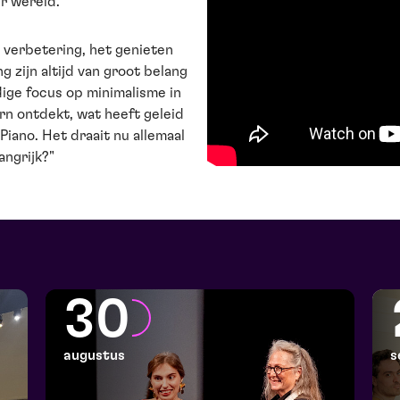
r wereld.
 verbetering, het genieten
g zijn altijd van groot belang
idige focus op minimalisme in
kern ontdekt, wat heeft geleid
Piano. Het draait nu allemaal
angrijk?"
30
augustus
s