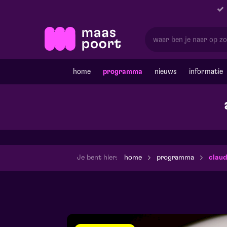
home
programma
nieuws
informatie
Je bent hier:
home
programma
claud