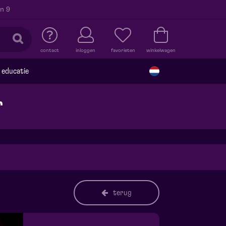
n 9
contact
inloggen
favorieten
winkelwagen
educatie
r
terug