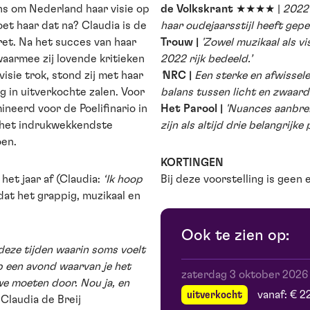
ans om Nederland haar visie op
de Volkskrant
★★★★ |
2022 
oet haar dat na? Claudia is de
haar oudejaarsstijl heeft gepe
et. Na het succes van haar
Trouw |
'Zowel muzikaal als v
armee zij lovende kritieken
2022 rijk bedeeld.’
visie trok, stond zij met haar
'
NRC |
Een sterke en afwisse
ng in uitverkochte zalen. Voor
balans tussen licht en zwaarde
ineerd voor de Poelifinario in
Het Parool |
'Nuances aanbren
 het indrukwekkendste
zijn als altijd drie belangrijke
en.
KORTINGEN
het jaar af (Claudia:
‘Ik hoop
Bij deze voorstelling is geen 
 dat het grappig, muzikaal en
Ook te zien op:
n deze tijden waarin soms voelt
p een avond waarvan je het
zaterdag 3 oktober 2026
we moeten door. Nou ja, en
uitverkocht
vanaf: € 2
Claudia de Breij