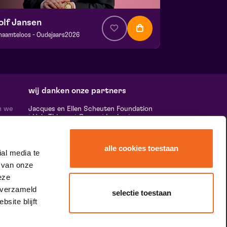
olf Jansen
haamteloos - Oudejaars2026
a. € 25,00
| Cabaret
ans Boermans zaal
 24 oktober 2026 | 20:15
wij danken onze partners
n we
Jacques en Ellen Scheuten Foundation
|
Hela Thissen
|
Canon
|
Leolux
|
ten,
Scheuten
|
Sormac
|
Rabobank
|
Ewals
vele
Cargo Care
|
Scelta Mushrooms
|
 ‘het
Stichting Burgerlijke Godshuizen
|
alle cookies toestaan
Vostermans Companies
|
Unica
al media te
rands
 van onze
 de
tity.
eze
 verzameld
selectie toestaan
site blijft
speciale dank aan