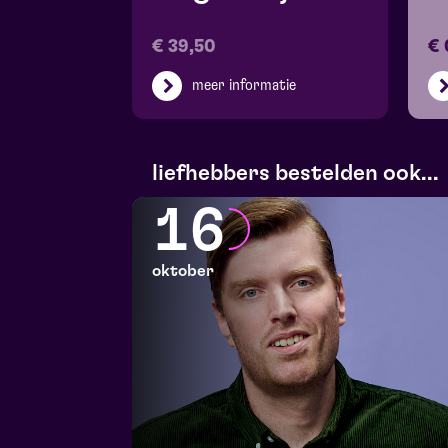
€ 39,50
€ 
meer informatie
liefhebbers bestelden ook...
16
oktober