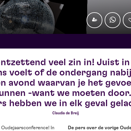
ontzettend veel zin in! Juist in
s voelt of de ondergang nabij
en avond waarvan je het gevoel
unnen -want we moeten door. 
s hebben we in elk geval gela
Claudia de Breij
le Oudejaarsconference! In
De pers over de vorige Oude