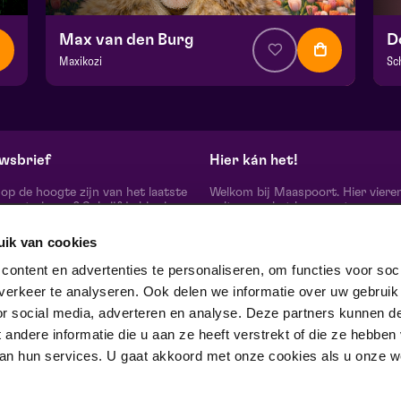
Max van den Burg
D
Maxikozi
Sc
v.a. € 22,00
| Cabaret
v.
Frans Boermans zaal
Fr
wo 21 oktober 2026 | 20:15
za
wsbrief
Hier kán het!
d op de hoogte zijn van het laatste
Welkom bij Maaspoort. Hier viere
oort nieuws? Schrijf je hier in
cultuur en het leven met een
onze nieuwsbrief.
onvervalst joie de vivre. Onze gas
artiesten, makers, partners en de 
uik van cookies
mensen om ons heen, ervaren hier
echte verschil maak je samen’.
schrijf je in
ontent en advertenties te personaliseren, om functies voor soci
Winnaar van de Red Dot Award B
erkeer te analyseren. Ook delen we informatie over uw gebruik
& Communication Design 2024 in
categorie Corporate Design & Iden
or social media, adverteren en analyse. Deze partners kunnen d
 ons op
ndere informatie die u aan ze heeft verstrekt of die ze hebben
an hun services. U gaat akkoord met onze cookies als u onze web
trotse partner van