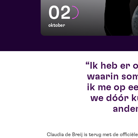
02
oktober
Ik heb er 
waarin som
ik me op e
we dóór k
ander
Claudia de Breij is terug met de officië