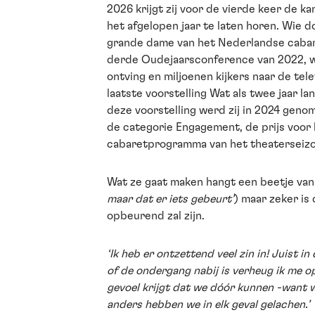
2026 krijgt zij voor de vierde keer de k
het afgelopen jaar te laten horen. Wie d
grande dame van het Nederlandse cabar
derde Oudejaarsconference van 2022, wa
ontving en miljoenen kijkers naar de tele
laatste voorstelling Wat als twee jaar la
deze voorstelling werd zij in 2024 genom
de categorie Engagement, de prijs voor
cabaretprogramma van het theaterseizo
Wat ze gaat maken hangt een beetje van 
maar dat er iets gebeurt’
) maar zeker is
opbeurend zal zijn.
‘Ik heb er ontzettend veel zin in! Juist i
of de ondergang nabij is verheug ik me o
gevoel krijgt dat we dóór kunnen -want 
anders hebben we in elk geval gelachen.’