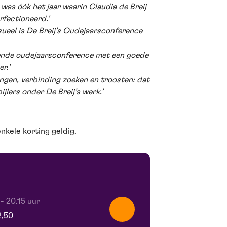
was óók het jaar waarin Claudia de Breij
rfectioneerd.'
isueel is De Breij’s Oudejaarsconference
lende oudejaarsconference met een goede
r.’
gen, verbinding zoeken en troosten: dat
 pijlers onder De Breij’s werk.’
enkele korting geldig.
-
20.15 uur
2,50