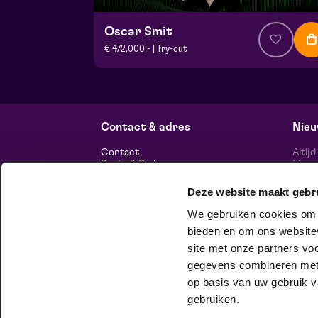
Oscar Smit
€ 472.000,- | Try-out
v.a. € 17,50
| Cabaret
Theater De Garage | Venlo
vr 16 oktober 2026 | 20:15
Contact & adres
Nieu
Contact
Altij
Route & Parkeren
Maasp
voor 
Deze website maakt gebr
Informatie
We gebruiken cookies om c
Over ons
Vacatures
bieden en om ons websitev
Theatertechniek
site met onze partners vo
Duurzaam ondernemen
volg
Privacy
gegevens combineren met a
op basis van uw gebruik v
huisgezelschap
gebruiken.