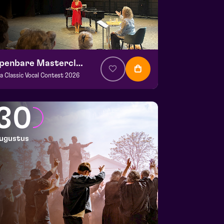
Openbare Masterclass
va Classic Vocal Contest 2026
. € 0
|
Klassiek
ans Boermans zaal
30
 29 augustus 2026 | 14:00
ugustus