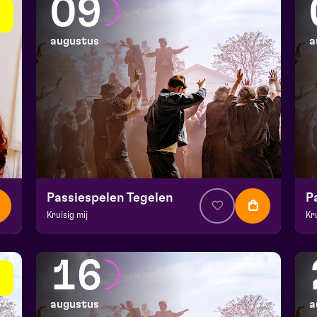
09
augustus
a
Passiespelen Tegelen
P
Kruisig mij
Kr
v.a. € 37
|
Muziektheater
v.a
De Doolhof | Tegelen
De
16
zo 9 augustus 2026 | 13:00
zo
augustus
a