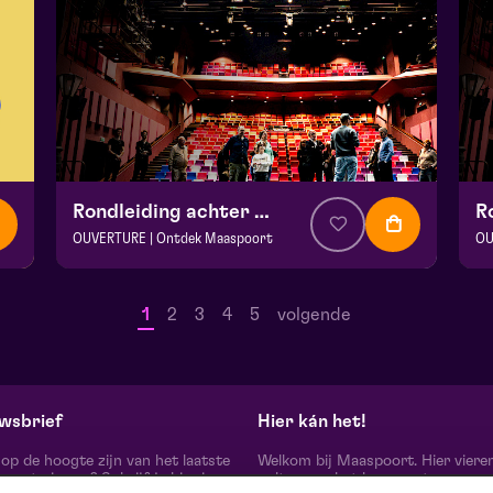
Rondleiding achter de schermen
OUVERTURE | Ontdek Maaspoort
OU
v.a. € 0
|
Events
v.a
Maaspoort
Ma
1
2
3
4
5
volgende
zo 13 september 2026 | 12:00
zo
wsbrief
Hier kán het!
d op de hoogte zijn van het laatste
Welkom bij Maaspoort. Hier viere
oort nieuws? Schrijf je hier in
cultuur en het leven met een