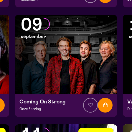
v.a. € 64,75
|
Klassiek
v.
Julianapark
He
09
za 5 september 2026 | 16:30
ma
september
s
Coming On Strong
V
Onze Earring
Di
v.a. € 37,50
|
Muziek
v.a
Hela zaal
He