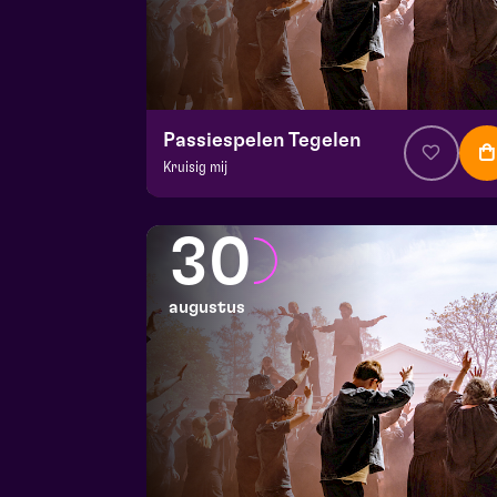
Passiespelen Tegelen
Kruisig mij
v.a. € 37
|
Muziektheater
De Doolhof | Tegelen
30
zo 23 augustus 2026 | 16:30
augustus