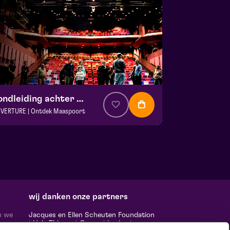
Rondleiding achter de schermen
VERTURE | Ontdek Maaspoort
. € 0
|
Events
aspoort
 13 september 2026 | 13:30
wij danken onze partners
n we
Jacques en Ellen Scheuten Foundation
|
Hela Thissen
|
Canon
|
Leolux
|