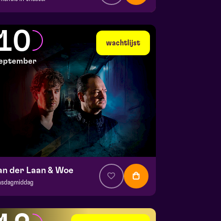
a. € 35,95
|
Events
la zaal
10
 7 september 2026 | 19:30
wachtlijst
eptember
an der Laan & Woe
nsdagmiddag
. € 29
|
Cabaret
la zaal