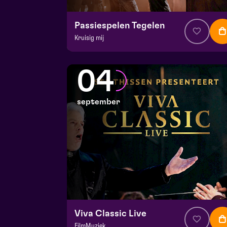
Passiespelen Tegelen
Kruisig mij
v.a. € 37
|
Muziektheater
De Doolhof | Tegelen
04
zo 30 augustus 2026 | 13:00
september
Viva Classic Live
FilmMuziek