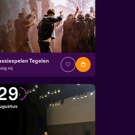
assiespelen Tegelen
uisig mij
. € 37
|
Muziektheater
 Doolhof | Tegelen
29
 23 augustus 2026 | 13:00
ugustus