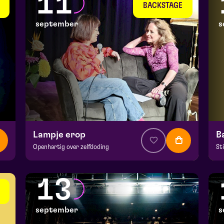
11
wo 9 september 2026 | 20:15
do
BACKSTAGE
september
s
Lampje erop
B
Openhartig over zelfdoding
St
v.a. € 5
|
Theatercollege
v.a
BACKSTAGE | Piet Kingma zaal
Ma
13
vr 11 september 2026 | 20:15
za
september
s