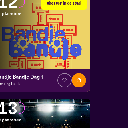
12
 10 september 2026 | 20:15
theater in de stad
eptember
andje Bandje Dag 1
ichting Laudio
. € 10
|
Events
aspoort
13
 12 september 2026 | 11:00
eptember