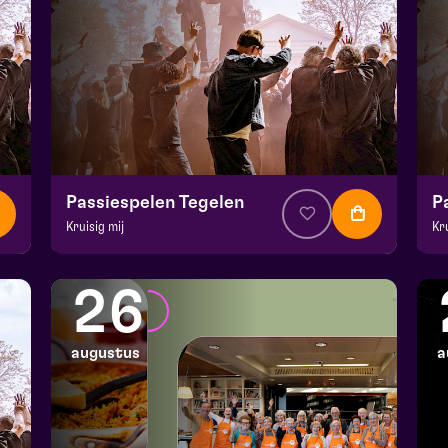
Passiespelen Tegelen
P
Kruisig mij
Kr
v.a. € 37
|
Muziektheater
v.a
De Doolhof | Tegelen
De
26
zo 16 augustus 2026 | 16:30
zo
augustus
a