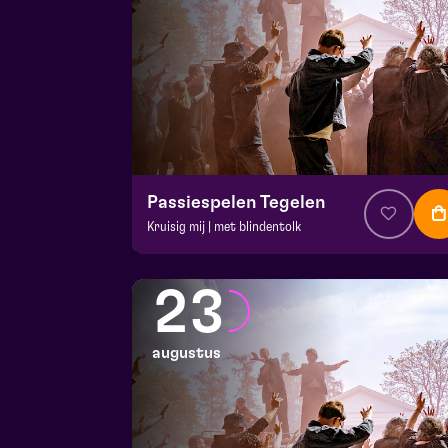
Passiespelen Tegelen
Kruisig mij | met blindentolk
v.a. € 37
|
Muziektheater
De Doolhof | Tegelen
23
zo 16 augustus 2026 | 13:00
augustus