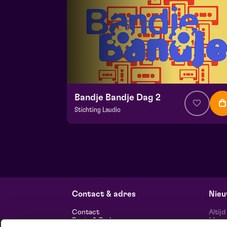
Bandje Bandje Dag 2
Stichting Laudio
v.a. € 10
|
Events
Maaspoort
zo 13 september 2026 | 11:00
Contact & adres
Nieu
Contact
Altij
Route & Parkeren
Maasp