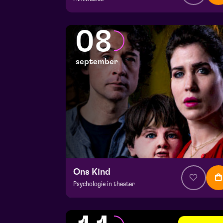
v.a. € 64,75
|
Klassiek
Julianapark
08
vr 4 september 2026 | 16:30
september
Ons Kind
Psychologie in theater
v.a. € 39,95
|
Events
Hela zaal