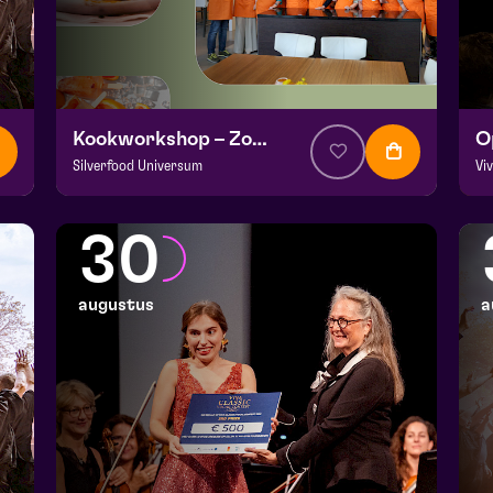
Kookworkshop – Zomer op je bord – Peel en Maas
Silverfood Universum
Vi
v.a. € 30
|
Events
v.a
Kookstudio de Garde | Molenstraat 14b Helden
Fr
30
wo 26 augustus 2026 | 14:00
za
augustus
a