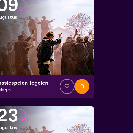
09
ugustus
assiespelen Tegelen
uisig mij
. € 37
|
Muziektheater
 Doolhof | Tegelen
23
 9 augustus 2026 | 17:00
ugustus