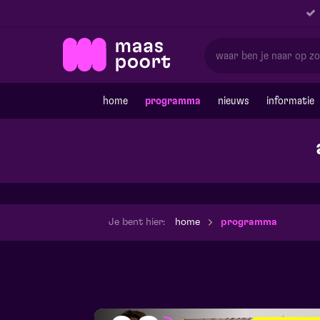
home
programma
nieuws
informatie
Je bent hier:
home
programma