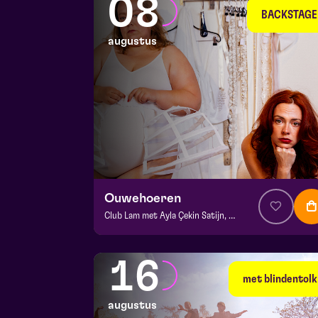
08
BACKSTAGE
augustus
Ouwehoeren
Club Lam met Ayla Çekin Satijn, Milan Sekeris, Dic van Duin, Jean-Baptiste Rey e.a.
v.a. € 5
|
Events
BACKSTAGE | Piet Kingma zaal
16
za 8 augustus 2026 | 20:15
met blindentolk
augustus