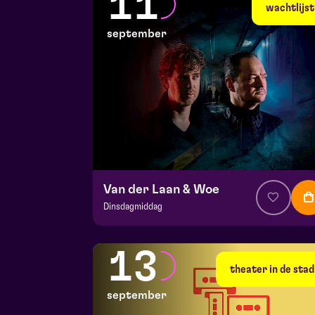
11
di 8 september 2026 | 19:30
wachtlijst
september
Van der Laan & Woe
Dinsdagmiddag
v.a. € 29
|
Cabaret
Hela zaal
13
vr 11 september 2026 | 20:15
theater in de stad
september