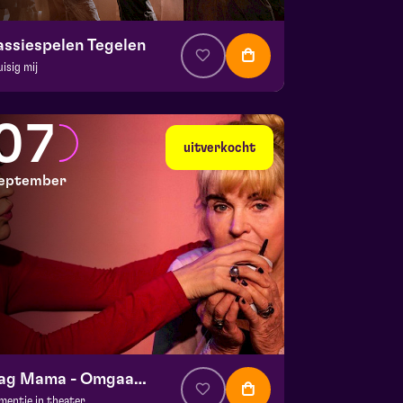
assiespelen Tegelen
uisig mij
. € 37
|
Muziektheater
 Doolhof | Tegelen
07
 30 augustus 2026 | 16:30
uitverkocht
eptember
Dag Mama - Omgaan met dementie
mentie in theater