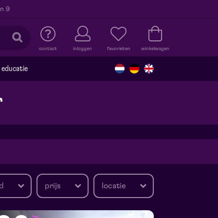
n 9
contact
inloggen
favorieten
winkelwagen
educatie
r
d
prijs
locatie