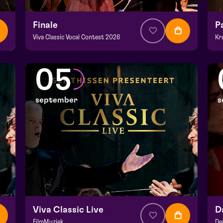
Finale
P
Viva Classic Vocal Contest 2026
Kr
v.a. € 12,50
|
Klassiek
v.a
Domani | Venlo
De
05
zo 30 augustus 2026 | 15:30
zo
september
s
Viva Classic Live
FilmMuziek
De