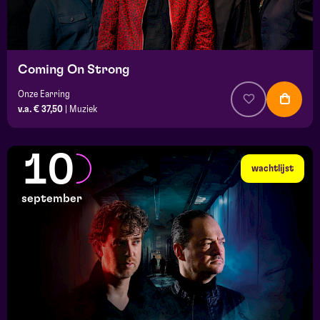
Coming On Strong
Onze Earring
v.a. € 37,50
|
Muziek
10
wachtlijst
september