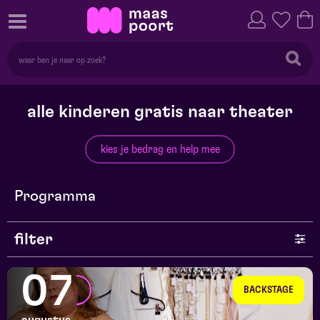
alle kinderen gratis naar theater
kies je bedrag en help mee
Programma
filter
genre
07
BACKSTAGE
series en selecties