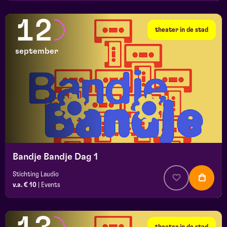
12
theater in de stad
september
Bandje Bandje Dag 1
Stichting Laudio
v.a. € 10
|
Events
theater in de stad