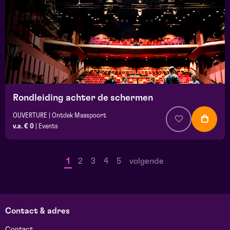
Rondleiding achter de schermen
OUVERTURE | Ontdek Maaspoort
v.a. € 0
|
Events
1
2
3
4
5
volgende
Contact & adres
Contact