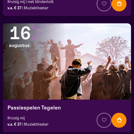
Kruisig mij | met blindentolk
v.a. € 37
|
Muziektheater
16
augustus
Passiespelen Tegelen
Kruisig mij
v.a. € 37
|
Muziektheater