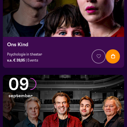
Ons Kind
Psychologie in theater
v.a. € 39,95
|
Events
09
september