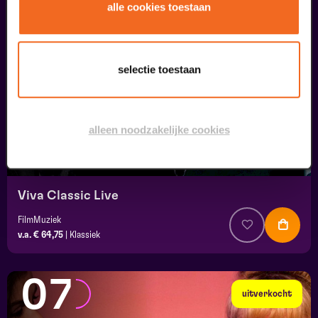
05
alle cookies toestaan
september
selectie toestaan
alleen noodzakelijke cookies
Viva Classic Live
FilmMuziek
v.a. € 64,75
|
Klassiek
07
uitverkocht