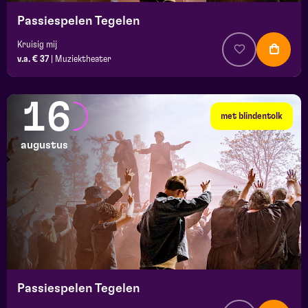
Passiespelen Tegelen
Kruisig mij
v.a. € 37
|
Muziektheater
16
met blindentolk
augustus
Passiespelen Tegelen