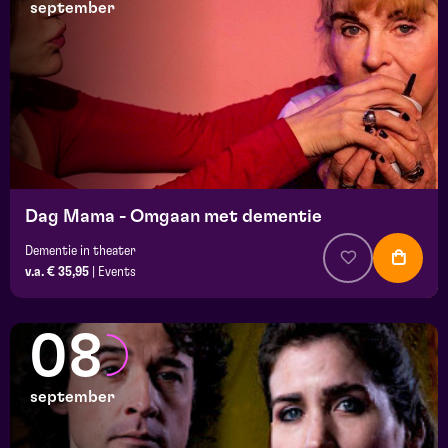
september
Dag Mama - Omgaan met dementie
Dementie in theater
v.a. € 35,95
|
Events
08
september