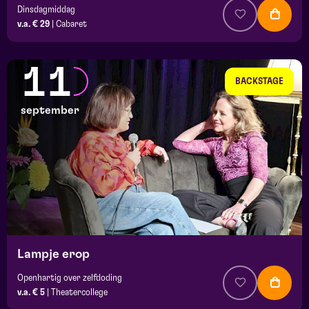
Dinsdagmiddag
v.a. € 29
|
Cabaret
11
BACKSTAGE
september
Lampje erop
Openhartig over zelfdoding
v.a. € 5
|
Theatercollege