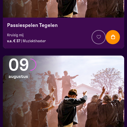
Passiespelen Tegelen
Kruisig mij
v.a. € 37
|
Muziektheater
09
augustus