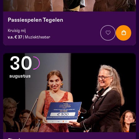
Passiespelen Tegelen
Kruisig mij
v.a. € 37
|
Muziektheater
30
augustus