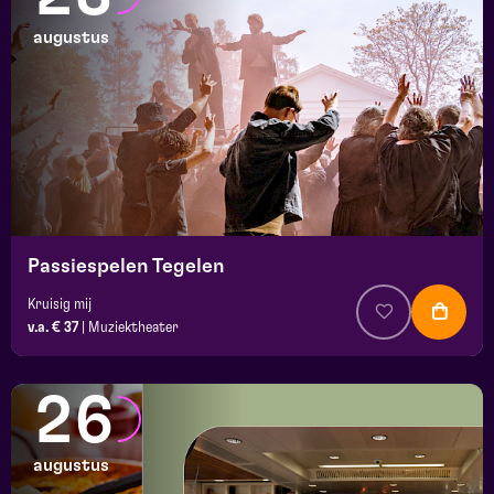
augustus
Passiespelen Tegelen
Kruisig mij
v.a. € 37
|
Muziektheater
26
augustus