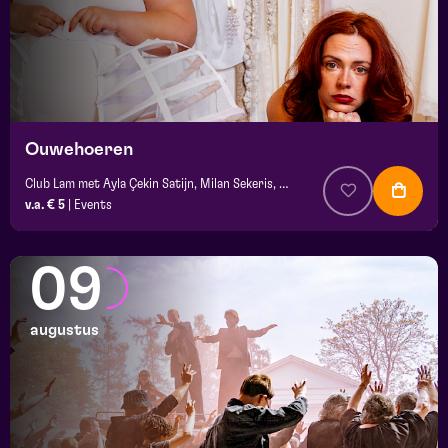
Ouwehoeren
Club Lam met Ayla Çekin Satijn, Milan Sekeris, Dic van Duin, Jean-Baptiste Rey e.a.
v.a. € 5
|
Events
09
augustus