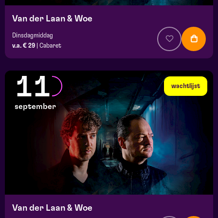
Van der Laan & Woe
Dinsdagmiddag
v.a. € 29
|
Cabaret
11
wachtlijst
september
Van der Laan & Woe