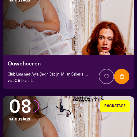
augustus
maand
prijs
locatie
Ouwehoeren
Club Lam met Ayla Çekin Satijn, Milan Sekeris, e.a.
v.a. € 5
|
Events
08
BACKSTAGE
augustus