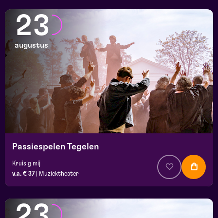
23
augustus
Passiespelen Tegelen
Kruisig mij
v.a. € 37
|
Muziektheater
23