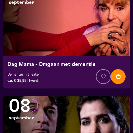
september
Dag Mama - Omgaan met dementie
Dementie in theater
v.a. € 35,95
|
Events
08
september