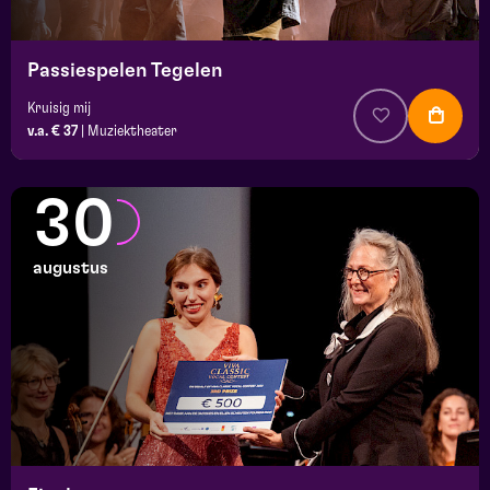
Passiespelen Tegelen
Kruisig mij
v.a. € 37
|
Muziektheater
30
augustus