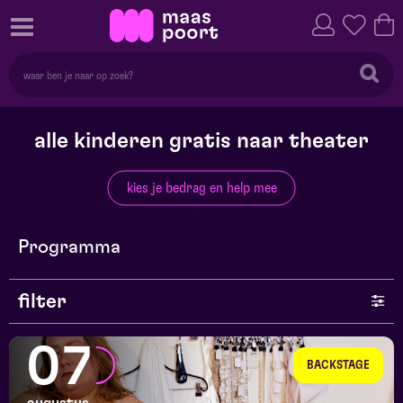
alle kinderen gratis naar theater
kies je bedrag en help mee
Programma
filter
genre
07
BACKSTAGE
series en selecties