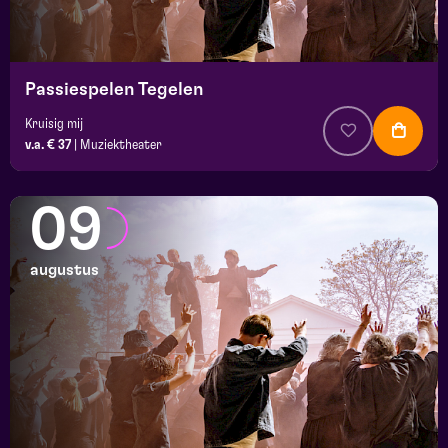
Passiespelen Tegelen
Kruisig mij
v.a. € 37
|
Muziektheater
09
augustus