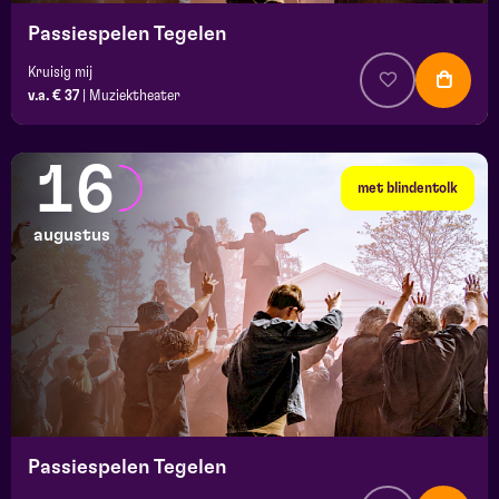
Passiespelen Tegelen
Kruisig mij
v.a. € 37
|
Muziektheater
16
met blindentolk
augustus
Passiespelen Tegelen