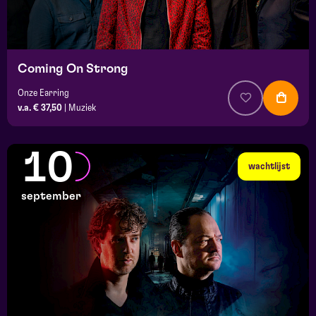
Coming On Strong
Onze Earring
v.a. € 37,50
|
Muziek
10
wachtlijst
september