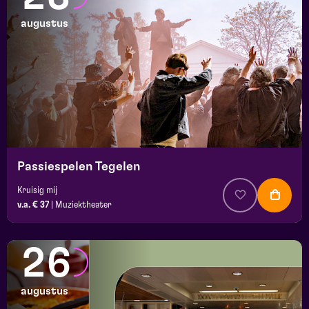
augustus
Passiespelen Tegelen
Kruisig mij
v.a. € 37
|
Muziektheater
26
augustus