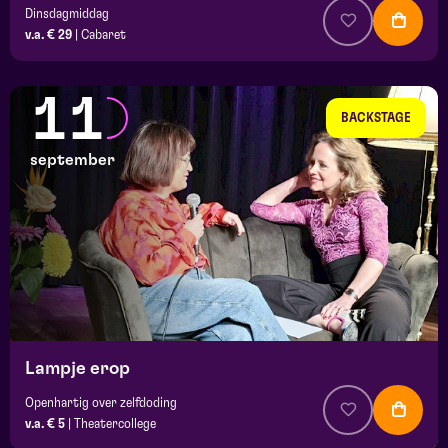
Dinsdagmiddag
v.a. € 29
|
Cabaret
11
BACKSTAGE
september
Lampje erop
Openhartig over zelfdoding
v.a. € 5
|
Theatercollege