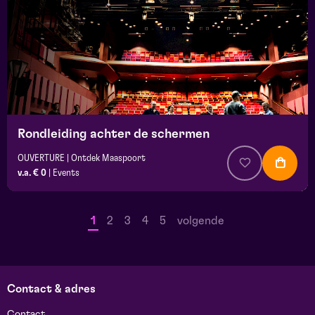
Rondleiding achter de schermen
OUVERTURE | Ontdek Maaspoort
v.a. € 0
|
Events
1
2
3
4
5
volgende
Contact & adres
Contact