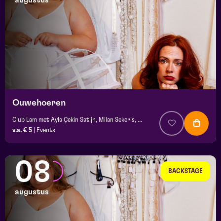
augustus
maand
prijs
locatie
Ouwehoeren
Club Lam met Ayla Çekin Satijn, Milan Sekeris, e.a.
v.a. € 5
|
Events
08
BACKSTAGE
augustus