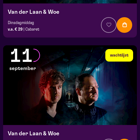
Van der Laan & Woe
Dinsdagmiddag
v.a. € 29
|
Cabaret
11
wachtlijst
september
Van der Laan & Woe