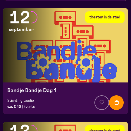
12
theater in de stad
september
Bandje Bandje Dag 1
Stichting Laudio
v.a. € 10
|
Events
theater in de stad