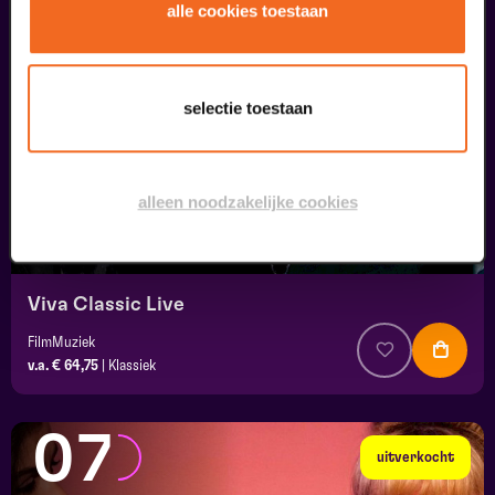
05
alle cookies toestaan
september
selectie toestaan
alleen noodzakelijke cookies
Viva Classic Live
FilmMuziek
v.a. € 64,75
|
Klassiek
07
uitverkocht