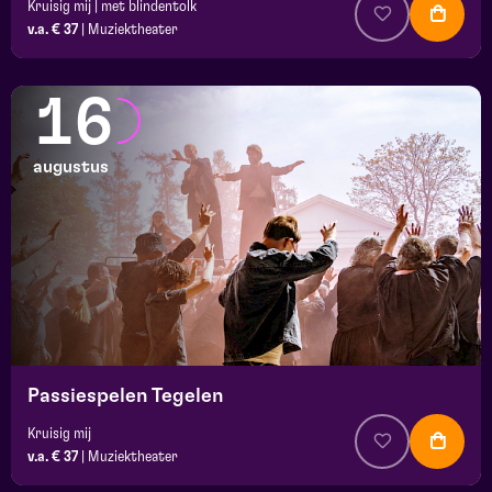
Kruisig mij | met blindentolk
v.a. € 37
|
Muziektheater
16
augustus
Passiespelen Tegelen
Kruisig mij
v.a. € 37
|
Muziektheater