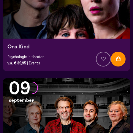
Ons Kind
Psychologie in theater
v.a. € 39,95
|
Events
09
september