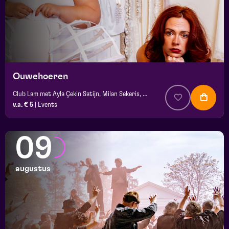
Ouwehoeren
Club Lam met Ayla Çekin Satijn, Milan Sekeris, Dic van Duin, Jean-Baptiste Rey e.a.
v.a. € 5
|
Events
09
augustus