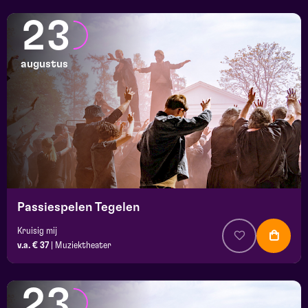
23
augustus
Passiespelen Tegelen
Kruisig mij
v.a. € 37
|
Muziektheater
23